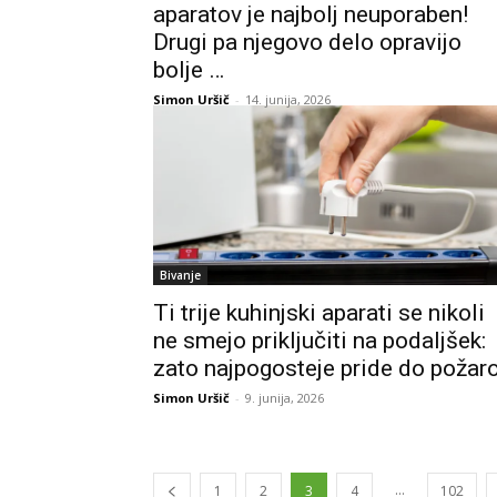
aparatov je najbolj neuporaben!
Drugi pa njegovo delo opravijo
bolje …
Simon Uršič
-
14. junija, 2026
Bivanje
Ti trije kuhinjski aparati se nikoli
ne smejo priključiti na podaljšek:
zato najpogosteje pride do požar
Simon Uršič
-
9. junija, 2026
...
1
2
3
4
102