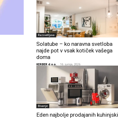
Razsvetljava
Solatube – ko naravna svetloba
najde pot v vsak kotiček vašega
doma
KERBER d.o.o.
-
16. junija, 2026
Bivanje
Eden najbolje prodajanih kuhinjsk