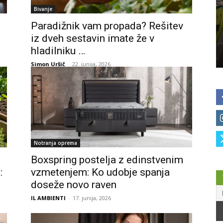
Bivanje
Paradižnik vam propada? Rešitev
iz dveh sestavin imate že v
hladilniku …
Simon Uršič
-
22. junija, 2026
Notranja oprema
Boxspring postelja z edinstvenim
:
vzmetenjem: Ko udobje spanja
doseže novo raven
IL AMBIENTI
-
17. junija, 2026