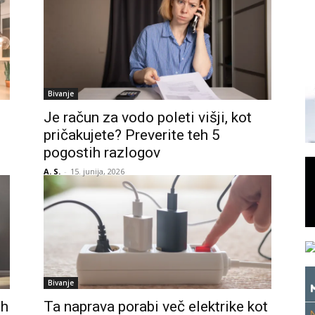
Bivanje
Je račun za vodo poleti višji, kot
pričakujete? Preverite teh 5
pogostih razlogov
A. S.
-
15. junija, 2026
Bivanje
ih
Ta naprava porabi več elektrike kot