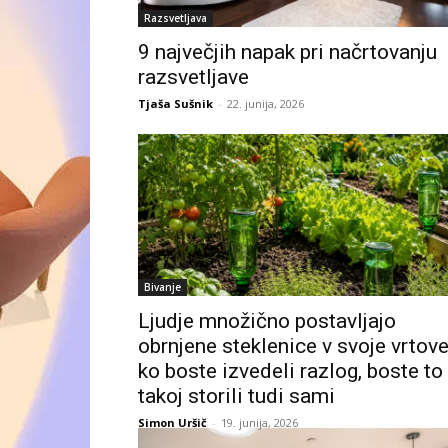
Razsvetljava
9 največjih napak pri načrtovanju
razsvetljave
Tjaša Sušnik
-
22. junija, 2026
Bivanje
Ljudje množično postavljajo
obrnjene steklenice v svoje vrtove
ko boste izvedeli razlog, boste to
takoj storili tudi sami
Simon Uršič
-
19. junija, 2026