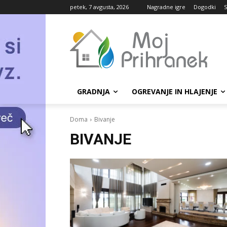
petek, 7 avgusta, 2026
Nagradne igre
Dogodki
S
GRADNJA
OGREVANJE IN HLAJENJE
Doma
Bivanje
BIVANJE