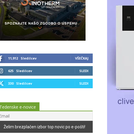
11,912
Sledilcev
VŠEČKAJ
625
Sledilcev
SLEDI
330
Sledilcev
SLEDI
Tedenske e-novice