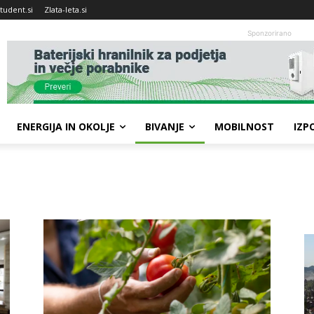
tudent.si
Zlata-leta.si
Sponzorirano
ENERGIJA IN OKOLJE
BIVANJE
MOBILNOST
IZP