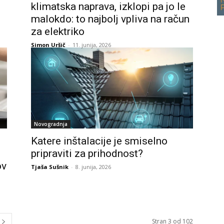
klimatska naprava, izklopi pa jo le
malokdo: to najbolj vpliva na račun
za elektriko
Simon Uršič
-
11. junija, 2026
Novogradnja
Katere inštalacije je smiselno
pripraviti za prihodnost?
ov
Tjaša Sušnik
-
8. junija, 2026
Stran 3 od 102