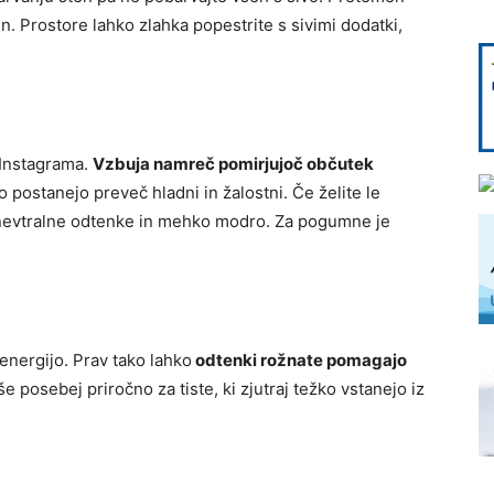
 Prostore lahko zlahka popestrite s sivimi dodatki,
i Instagrama.
Vzbuja namreč pomirjujoč občutek
 postanejo preveč hladni in žalostni. Če želite le
 nevtralne odtenke in mehko modro. Za pogumne je
 energijo. Prav tako lahko
odtenki rožnate pomagajo
 še posebej priročno za tiste, ki zjutraj težko vstanejo iz