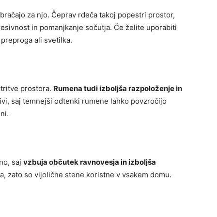
bračajo za njo. Čeprav rdeča takoj popestri prostor,
esivnost in pomanjkanje sočutja. Če želite uporabiti
preproga ali svetilka.
tritve prostora.
Rumena tudi izboljša razpoloženje in
ivi, saj temnejši odtenki rumene lahko povzročijo
ni.
no, saj
vzbuja občutek ravnovesja in izboljša
bna, zato so vijolične stene koristne v vsakem domu.