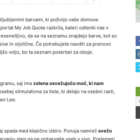
iljubljenimi barvami, ki poživijo vaše domove.
ortal My Job Quote razkrila, kateri odtenki nas v
presenetljivo, da se na seznamu znajdejo barve, kot so
sive in vijolične. Če potrebujete navdih za prenovo
ljšo voljo, bo ta seznam poskrbel za oboje.
tagramu, saj ima
zelena osvežujočo moč, ki nam
sebej stimulativna za tiste, ki delajo na osebni rasti,
avi Lee.
 saj spada med klasično izbiro. Ponuja namreč
svežo
barvanju sten pa ne pobarvajte vseh s sivo. Pretemen