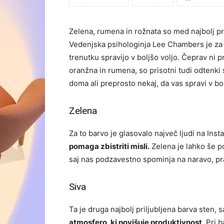
Zelena, rumena in rožnata so med najbolj pr
Vedenjska psihologinja Lee Chambers je za p
trenutku spravijo v boljšo voljo. Čeprav ni 
oranžna in rumena, so prisotni tudi odtenki 
doma ali preprosto nekaj, da vas spravi v bo
Zelena
Za to barvo je glasovalo največ ljudi na Ins
pomaga zbistriti misli.
Zelena je lahko še po
saj nas podzavestno spominja na naravo, pr
Siva
Ta je druga najbolj priljubljena barva sten,
atmosfero, ki povišuje produktivnost
. Pri 