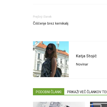
Prejšnji članek
Čiščenje brez kemikalij
Katja Stojič
Novinar
PODOBNI ČLANKI
PRIKAŽI VEČ ČLANKOV T