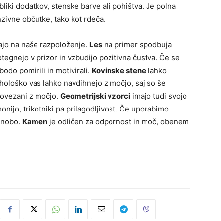
liki dodatkov, stenske barve ali pohištva. Je polna
zivne občutke, tako kot rdeča.
vajo na naše razpoloženje.
Les
na primer spodbuja
tegnejo v prizor in vzbudijo pozitivna čustva. Če se
bodo pomirili in motivirali.
Kovinske stene
lahko
ihološko vas lahko navdihnejo z močjo, saj so še
povezani z močjo.
Geometrijski vzorci
imajo tudi svojo
onijo, trikotniki pa prilagodljivost. Če uporabimo
esnobo.
Kamen
je odličen za odpornost in moč, obenem