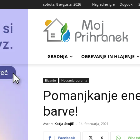
sobota, 8 avgusta, 2026
Nagradne igre
Dogodki
GRADNJA
OGREVANJE IN HLAJENJE
Bivanje
Notranja oprema
Pomanjkanje ener
barve!
Avtor:
Katja Stojič
-
14. februarja, 2021
Facebook
X
Whats