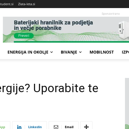
Student.si
Zlata-leta.si
Sponzorirano
ENERGIJA IN OKOLJE
BIVANJE
MOBILNOST
IZ
gije? Uporabite te
App
Linkedin
Email