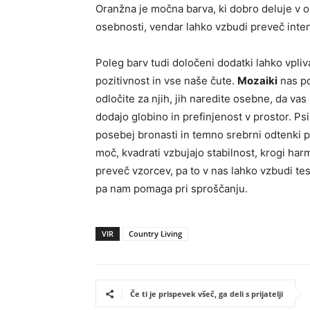
Oranžna je močna barva, ki dobro deluje v ob
osebnosti, vendar lahko vzbudi preveč inten
Poleg barv tudi določeni dodatki lahko vpli
pozitivnost in vse naše čute.
Mozaiki
nas po
odločite za njih, jih naredite osebne, da vas 
dodajo globino in prefinjenost v prostor. Ps
posebej bronasti in temno srebrni odtenki 
moč, kvadrati vzbujajo stabilnost, krogi harm
preveč vzorcev, pa to v nas lahko vzbudi t
pa nam pomaga pri sproščanju.
VIR
Country Living
Če ti je prispevek všeč, ga deli s prijatelji