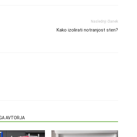
Naslednji članek
Kako izolirati notranjost sten?
EGA AVTORJA