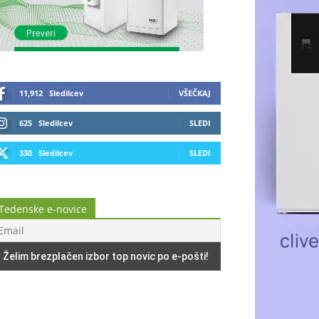
11,912
Sledilcev
VŠEČKAJ
625
Sledilcev
SLEDI
330
Sledilcev
SLEDI
Tedenske e-novice