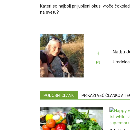
Kateri so najbolj priljubljeni okusi vroče čokola
na svetu?
Nadja J
Urednica 
PODOBNI ČLANKI
PRIKAŽI VEČ ČLANKOV T