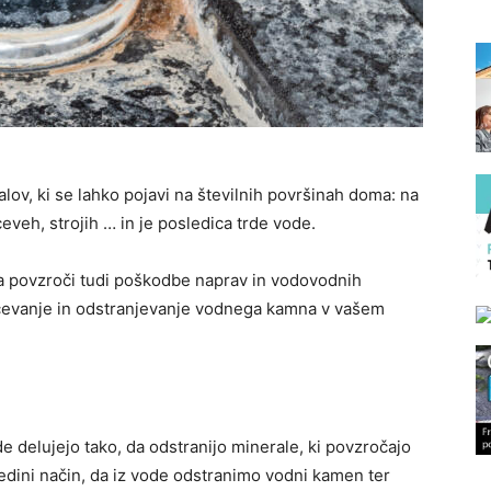
ov, ki se lahko pojavi na številnih površinah doma: na
 ceveh, strojih … in je posledica trde vode.
 pa povzroči tudi poškodbe naprav in vodovodnih
ečevanje in odstranjevanje vodnega kamna v vašem
 delujejo tako, da odstranijo minerale, ki povzročajo
dini način, da iz vode odstranimo vodni kamen ter