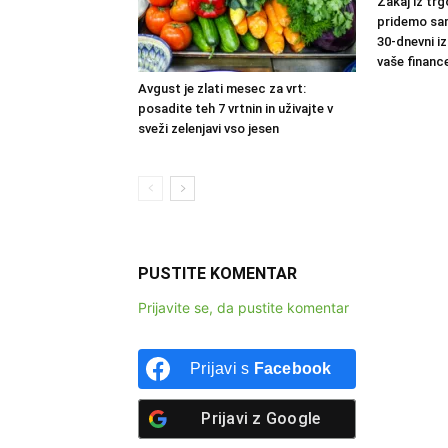
Zakaj iz trg
pridemo sa
30-dnevni iz
vaše financ
Avgust je zlati mesec za vrt:
posadite teh 7 vrtnin in uživajte v
sveži zelenjavi vso jesen
PUSTITE KOMENTAR
Prijavite se, da pustite komentar
Prijavi s
Facebook
Prijavi z
Google