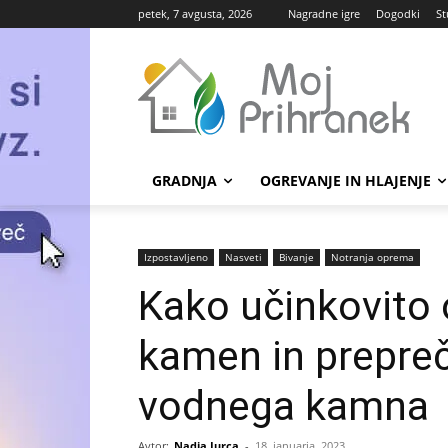
petek, 7 avgusta, 2026
Nagradne igre
Dogodki
St
GRADNJA
OGREVANJE IN HLAJENJE
Izpostavljeno
Nasveti
Bivanje
Notranja oprema
Kako učinkovito 
kamen in prepreč
vodnega kamna
Avtor:
Nadja Jurca
-
18. januarja, 2023