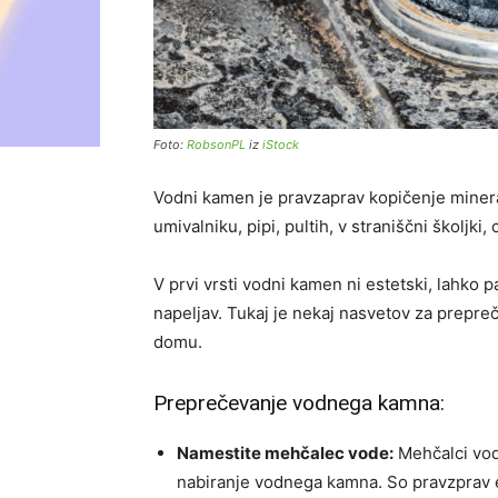
Foto:
RobsonPL
iz
iStock
Vodni kamen je pravzaprav kopičenje mineral
umivalniku, pipi, pultih, v straniščni školjki,
V prvi vrsti vodni kamen ni estetski, lahko
napeljav. Tukaj je nekaj nasvetov za prepr
domu.
Preprečevanje vodnega kamna:
Namestite mehčalec vode:
Mehčalci vode
nabiranje vodnega kamna. So pravzprav e