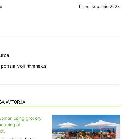
de
Trendi kopalnic 2023
urca
portala MojPrihranek.si
EGA AVTORJA