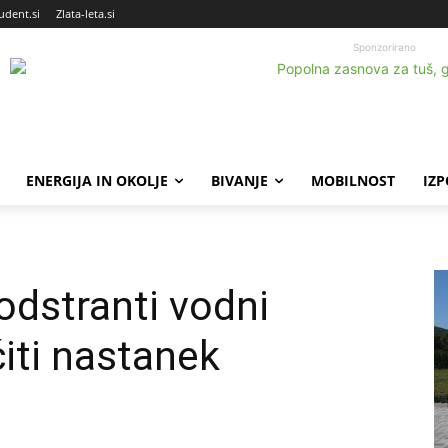
udent.si
Zlata-leta.si
Sponzorirano
ENERGIJA IN OKOLJE
BIVANJE
MOBILNOST
IZ
odstranti vodni
iti nastanek