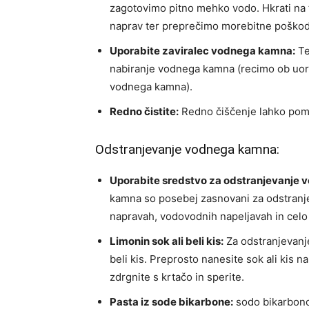
zagotovimo pitno mehko vodo. Hkrati na t
naprav ter preprečimo morebitne poškodb
Uporabite zaviralec vodnega kamna:
Te
nabiranje vodnega kamna (recimo ob uorab
vodnega kamna).
Redno čistite:
Redno čiščenje lahko poma
Odstranjevanje vodnega kamna:
Uporabite sredstvo za odstranjevanje
kamna so posebej zasnovani za odstranj
napravah, vodovodnih napeljavah in celo 
Limonin sok ali beli kis:
Za odstranjevanj
beli kis. Preprosto nanesite sok ali kis n
zdrgnite s krtačo in sperite.
Pasta iz sode bikarbone:
sodo bikarbono