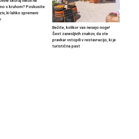
ovine skoraj nikoli ne
mo s kruhom? Poskusite
ziv, ki lahko spremeni
e
Bežite, kolikor vas nesejo noge!
Šest zanesljivih znakov, da ste
pravkar vstopili v restavracijo, ki je
turistična past