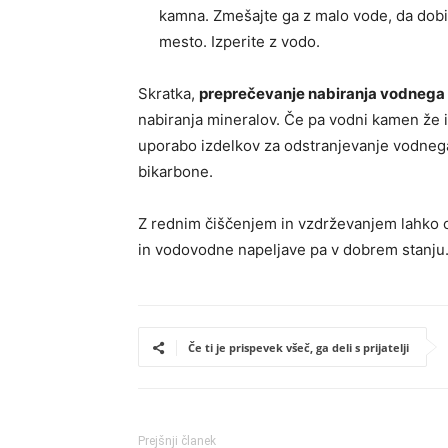
kamna. Zmešajte ga z malo vode, da dobit
mesto. Izperite z vodo.
Skratka,
preprečevanje nabiranja vodnega k
nabiranja mineralov. Če pa vodni kamen že i
uporabo izdelkov za odstranjevanje vodnega
bikarbone.
Z rednim čiščenjem in vzdrževanjem lahko 
in vodovodne napeljave pa v dobrem stanju
Če ti je prispevek všeč, ga deli s prijatelji
Prejšnji članek