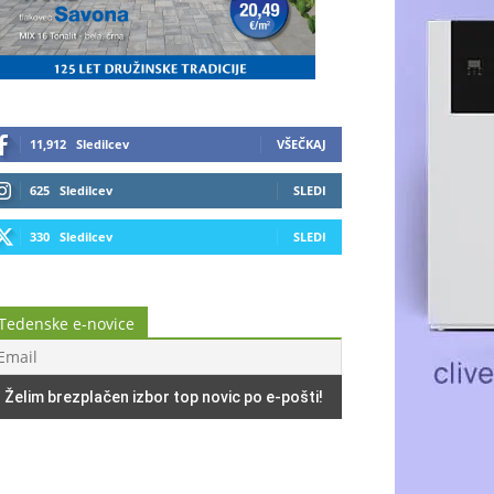
11,912
Sledilcev
VŠEČKAJ
625
Sledilcev
SLEDI
330
Sledilcev
SLEDI
Tedenske e-novice