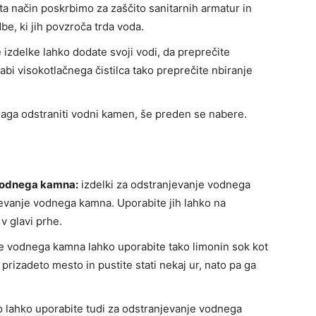
a način poskrbimo za zaščito sanitarnih armatur in
e, ki jih povzroča trda voda.
 izdelke lahko dodate svoji vodi, da preprečite
i visokotlačnega čistilca tako preprečite nbiranje
ga odstraniti vodni kamen, še preden se nabere.
 vodnega kamna:
izdelki za odstranjevanje vodnega
evanje vodnega kamna. Uporabite jih lahko na
v glavi prhe.
e vodnega kamna lahko uporabite tako limonin sok kot
a prizadeto mesto in pustite stati nekaj ur, nato pa ga
 lahko uporabite tudi za odstranjevanje vodnega