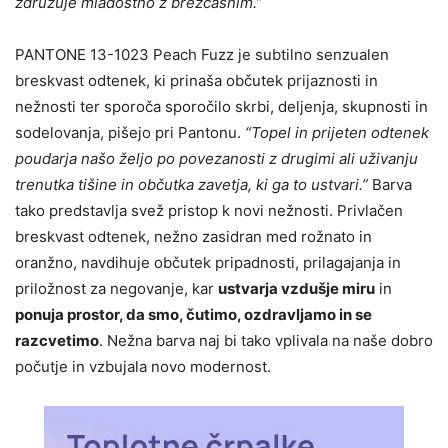
združuje mladostno z brezčasnim.”
PANTONE 13-1023 Peach Fuzz je subtilno senzualen
breskvast odtenek, ki prinaša občutek prijaznosti in
nežnosti ter sporoča sporočilo skrbi, deljenja, skupnosti in
sodelovanja, pišejo pri Pantonu.
“Topel in prijeten odtenek
poudarja našo željo po povezanosti z drugimi ali uživanju
trenutka tišine in občutka zavetja, ki ga to ustvari.”
Barva
tako predstavlja svež pristop k novi nežnosti. Privlačen
breskvast odtenek, nežno zasidran med rožnato in
oranžno, navdihuje občutek pripadnosti, prilagajanja in
priložnost za negovanje, kar
ustvarja vzdušje miru
in
ponuja prostor, da smo, čutimo, ozdravljamo in se
razcvetimo
. Nežna barva naj bi tako vplivala na naše dobro
počutje in vzbujala novo modernost.