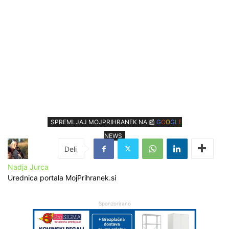
SPREMLJAJ MOJPRIHRANEK NA 📰
G
O
O
G
L
E
NEWS
Nadja Jurca
Urednica portala MojPrihranek.si
Sponzorirano