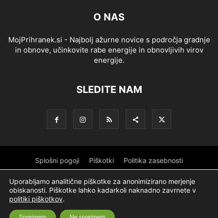
O NAS
MojPrihranek.si - Najbolj ažurne novice s področja gradnje
in obnove, učinkovite rabe energije in obnovljivih virov
energije.
SLEDITE NAM
Splošni pogoji
Piškotki
Politika zasebnosti
Oglaševanje
Partnerji
Sofinanciranje
Ekipa
Logotip
Uporabljamo analitične piškotke za anonimizirano merjenje
obiskanosti. Piškotke lahko kadarkoli naknadno zavrnete v
O podjetju
politiki piškotkov
.
Sprejmem
Ne sprejmem