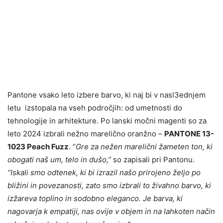
Pantone vsako leto izbere barvo, ki naj bi v nasl3ednjem
letu izstopala na vseh področjih: od umetnosti do
tehnologije in arhitekture. Po lanski močni magenti so za
leto 2024 izbrali nežno marelično oranžno –
PANTONE 13-
1023 Peach Fuzz
. “
Gre za nežen marelični žameten ton, ki
obogati naš um, telo in dušo,”
so zapisali pri Pantonu.
“Iskali smo odtenek, ki bi izrazil našo prirojeno željo po
bližini in povezanosti, zato smo izbrali to živahno barvo, ki
izžareva toplino in sodobno eleganco. Je barva, ki
nagovarja k empatiji, nas ovije v objem in na lahkoten način