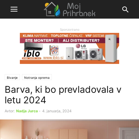
Sponzorirano
Bivanje
Notranja oprema
Barva, ki bo prevladovala v
letu 2024
Avtor:
Nadja Jurca
-
4. januarja, 2024