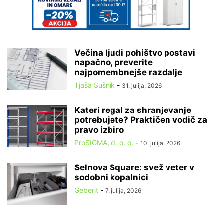
Večina ljudi pohištvo postavi
napačno, preverite
najpomembnejše razdalje
Tjaša Sušnik
-
31. julija, 2026
Kateri regal za shranjevanje
potrebujete? Praktičen vodič za
pravo izbiro
ProSIGMA, d. o. o.
-
10. julija, 2026
Selnova Square: svež veter v
sodobni kopalnici
Geberit
-
7. julija, 2026