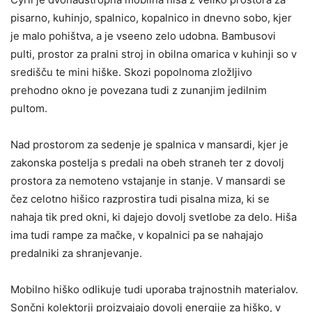
pisarno, kuhinjo, spalnico, kopalnico in dnevno sobo, kjer
je malo pohištva, a je vseeno zelo udobna. Bambusovi
pulti, prostor za pralni stroj in obilna omarica v kuhinji so v
središču te mini hiške. Skozi popolnoma zložljivo
prehodno okno je povezana tudi z zunanjim jedilnim
pultom.
Nad prostorom za sedenje je spalnica v mansardi, kjer je
zakonska postelja s predali na obeh straneh ter z dovolj
prostora za nemoteno vstajanje in stanje. V mansardi se
čez celotno hišico razprostira tudi pisalna miza, ki se
nahaja tik pred okni, ki dajejo dovolj svetlobe za delo. Hiša
ima tudi rampe za mačke, v kopalnici pa se nahajajo
predalniki za shranjevanje.
Mobilno hiško odlikuje tudi uporaba trajnostnih materialov.
Sončni kolektorji proizvajajo dovolj energije za hiško, v