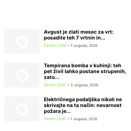
Avgust je zlati mesec za vrt:
posadite teh 7 vrtnin in...
Simon Uršič
-
7. avgusta, 2026
Tempirana bomba v kuhinji: teh
pet živil lahko postane strupenih,
zato...
Simon Uršič
-
3. avgusta, 2026
Električnega podaljška nikoli ne
skrivajte na ta način: nevarnost
požara je...
Simon Uršič
-
1. avgusta, 2026