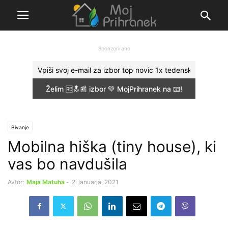
Sponzorirano
Bivanje
Mobilna hiška (tiny house), ki
vas bo navdušila
Avtor:
Maja Matuha
-
2. januarja, 2021