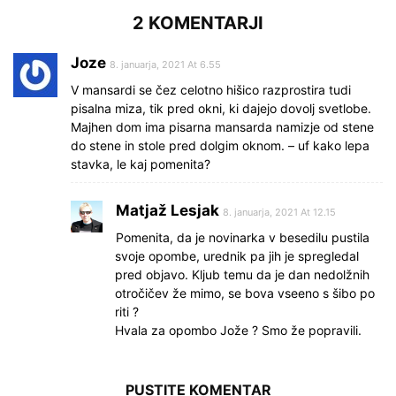
2 KOMENTARJI
Joze
8. januarja, 2021 At 6.55
V mansardi se čez celotno hišico razprostira tudi
pisalna miza, tik pred okni, ki dajejo dovolj svetlobe.
Majhen dom ima pisarna mansarda namizje od stene
do stene in stole pred dolgim ​​oknom. – uf kako lepa
stavka, le kaj pomenita?
Matjaž Lesjak
8. januarja, 2021 At 12.15
Pomenita, da je novinarka v besedilu pustila
svoje opombe, urednik pa jih je spregledal
pred objavo. Kljub temu da je dan nedolžnih
otročičev že mimo, se bova vseeno s šibo po
riti ?
Hvala za opombo Jože ? Smo že popravili.
PUSTITE KOMENTAR