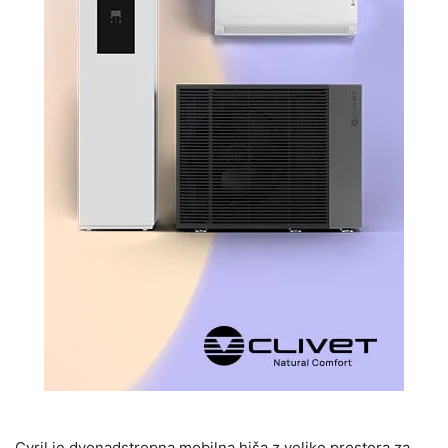
Cyril je dvonadstropna mobilna hiša z veliko prostora za