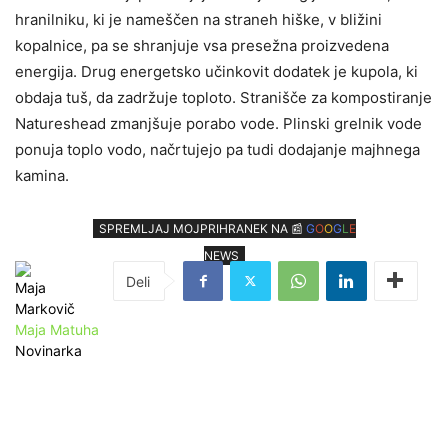
hranilniku, ki je nameščen na straneh hiške, v bližini
kopalnice, pa se shranjuje vsa presežna proizvedena
energija. Drug energetsko učinkovit dodatek je kupola, ki
obdaja tuš, da zadržuje toploto. Stranišče za kompostiranje
Natureshead zmanjšuje porabo vode. Plinski grelnik vode
ponuja toplo vodo, načrtujejo pa tudi dodajanje majhnega
kamina.
SPREMLJAJ MOJPRIHRANEK NA 📰
G
O
O
G
L
E
NEWS
Maja Matuha
Novinarka