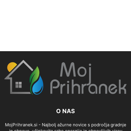
O NAS
MojPrihranek.si - Najbolj ažurne novice s področja gradnje
in obnove, učinkovite rabe energije in obnovljivih virov