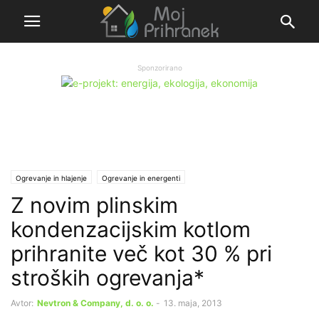
Sponzorirano
Ogrevanje in hlajenje
Ogrevanje in energenti
Z novim plinskim
kondenzacijskim kotlom
prihranite več kot 30 % pri
stroških ogrevanja*
Avtor:
Nevtron & Company, d. o. o.
-
13. maja, 2013