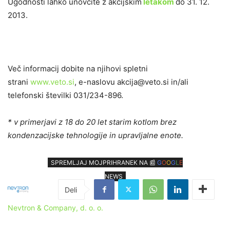
Ugodnosti lahko unovčite z akcijskim
letakom
do 31. 12.
2013.
Več informacij dobite na njihovi spletni
strani
www.veto.si
, e-naslovu akcija@veto.si in/ali
telefonski številki 031/234-896.
* v primerjavi z 18 do 20 let starim kotlom brez
kondenzacijske tehnologije in upravljalne enote.
SPREMLJAJ MOJPRIHRANEK NA 📰
G
O
O
G
L
E
NEWS
Nevtron & Company, d. o. o.