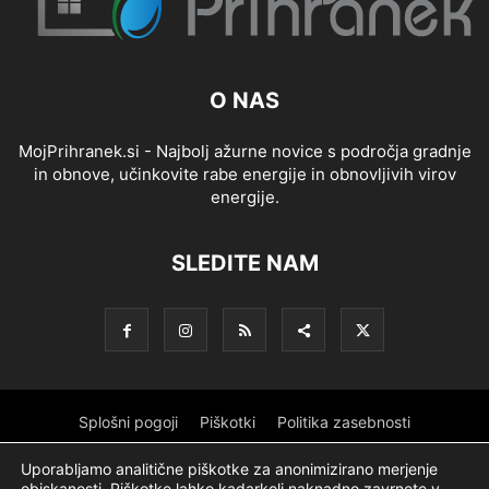
O NAS
MojPrihranek.si - Najbolj ažurne novice s področja gradnje
in obnove, učinkovite rabe energije in obnovljivih virov
energije.
SLEDITE NAM
Splošni pogoji
Piškotki
Politika zasebnosti
Oglaševanje
Partnerji
Sofinanciranje
Ekipa
Logotip
Uporabljamo analitične piškotke za anonimizirano merjenje
obiskanosti. Piškotke lahko kadarkoli naknadno zavrnete v