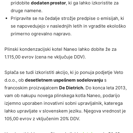
pridobite
dodaten prostor
, ki ga lahko izkoristite za
druge namene.
Pripravite se na čedalje strožje predpise o emisijah, ki
se napovedujejo v naslednjih letih in vgradite ekološko
primerno ogrevalno napravo.
Plinski kondenzacijski kotel Naneo lahko dobite že za
1.115,00 evrov (cena ne vključuje DDV).
Splača se tudi izkoristiti akcijo, ki jo ponuja podjetje Veto
d.o.o., ob
desetletnem uspešnem sodelovanju
s
francoskim proizvajalcem
De Dietrich.
Do konca leta 2013,
vam ob nakupu novega plinskega kotla Naneo, podarijo
izjemno uporaben inovativni sobni upravljalnik, katerega
lahko upravljate v slovenskem jeziku. Njegova vrednost je
105,00 evrov z vključenim 20% DDV.