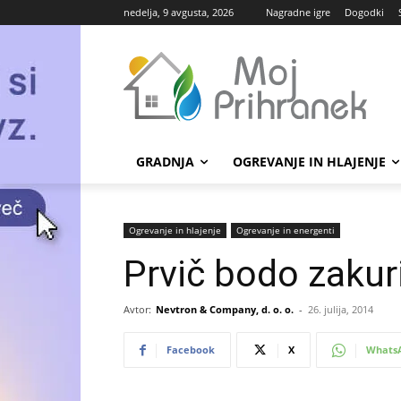
nedelja, 9 avgusta, 2026
Nagradne igre
Dogodki
GRADNJA
OGREVANJE IN HLAJENJE
Ogrevanje in hlajenje
Ogrevanje in energenti
Prvič bodo zakuri
Avtor:
Nevtron & Company, d. o. o.
-
26. julija, 2014
Facebook
X
Whats