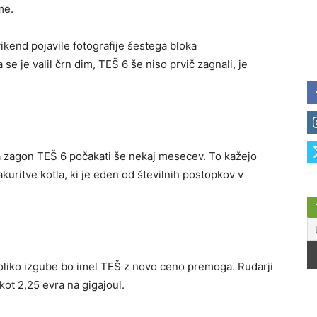
me.
ikend pojavile fotografije šestega bloka
e je valil črn dim, TEŠ 6 še niso prvič zagnali, je
na zagon TEŠ 6 počakati še nekaj mesecev. To kažejo
akuritve kotla, ki je eden od številnih postopkov v
oliko izgube bo imel TEŠ z novo ceno premoga. Rudarji
kot 2,25 evra na gigajoul.