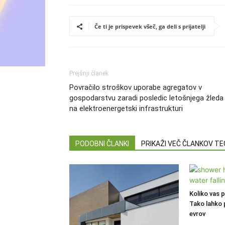
Če ti je prispevek všeč, ga deli s prijatelji
Prejšnji članek
Povračilo stroškov uporabe agregatov v
gospodarstvu zaradi posledic letošnjega žleda
na elektroenergetski infrastrukturi
PODOBNI ČLANKI
PRIKAŽI VEČ ČLANKOV T
Koliko vas 
Tako lahko 
evrov