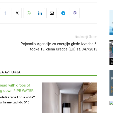
Naslednji članek
Pojasnilo Agencije za energijo glede izvedbe 6.
točke 13. člena Uredbe (EU) št. 347/2013
EGA AVTORJA
poleti stane topla voda?
prihrane tudi do 510