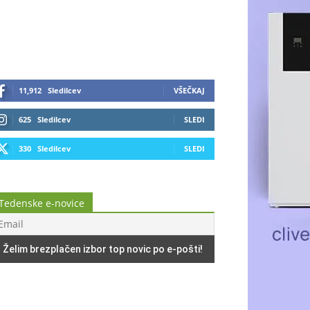
11,912
Sledilcev
VŠEČKAJ
625
Sledilcev
SLEDI
330
Sledilcev
SLEDI
Tedenske e-novice