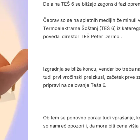
Dela na TEŠ 6 se bližajo zagonski fazi opre
Čeprav so se na spletnih medijih že minuli v
Termoelektrarne Šoštanj (TEŠ 6) iz katerega s
povedal direktor TEŠ Peter Dermol.
Izgradnja se bliža koncu, vendar bo treba 
tudi prvi vročinski preizkusi, začetek prve z
pripravi na delovanje Teša 6.
Ob tem se ponovno poraja tudi vprašanje, k
so namreč opozorili, da mora biti cena višja 