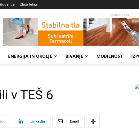
Student.si
Zlata-leta.si
Sponzorirano
ENERGIJA IN OKOLJE
BIVANJE
MOBILNOST
IZ
li v TEŠ 6
App
Linkedin
Email