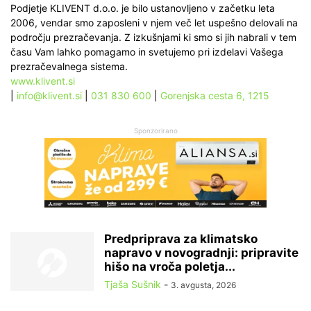
Podjetje KLIVENT d.o.o. je bilo ustanovljeno v začetku leta
2006, vendar smo zaposleni v njem več let uspešno delovali na
področju prezračevanja. Z izkušnjami ki smo si jih nabrali v tem
času Vam lahko pomagamo in svetujemo pri izdelavi Vašega
prezračevalnega sistema.
www.klivent.si
|
info@klivent.si
|
031 830 600
|
Gorenjska cesta 6, 1215
Sponzorirano
Predpriprava za klimatsko
napravo v novogradnji: pripravite
hišo na vroča poletja...
Tjaša Sušnik
-
3. avgusta, 2026