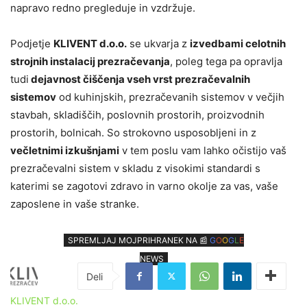
napravo redno pregleduje in vzdržuje.
Podjetje
KLIVENT d.o.o.
se ukvarja z
izvedbami celotnih
strojnih instalacij prezračevanja
, poleg tega pa opravlja
tudi
dejavnost čiščenja vseh vrst prezračevalnih
sistemov
od kuhinjskih, prezračevanih sistemov v večjih
stavbah, skladiščih, poslovnih prostorih, proizvodnih
prostorih, bolnicah. So strokovno usposobljeni in z
večletnimi izkušnjami
v tem poslu vam lahko očistijo vaš
prezračevalni sistem v skladu z visokimi standardi s
katerimi se zagotovi zdravo in varno okolje za vas, vaše
zaposlene in vaše stranke.
SPREMLJAJ MOJPRIHRANEK NA 📰
G
O
O
G
L
E
NEWS
KLIVENT d.o.o.