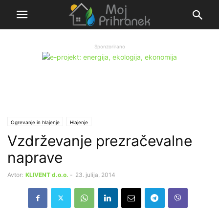
Sponzorirano
Ogrevanje in hlajenje
Hlajenje
Vzdrževanje prezračevalne
naprave
Avtor:
KLIVENT d.o.o.
-
23. julija, 2014