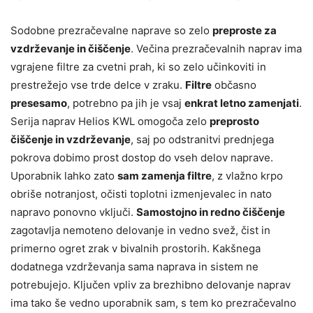
Sodobne prezračevalne naprave so zelo
preproste za
vzdrževanje in čiščenje
. Večina prezračevalnih naprav ima
vgrajene filtre za cvetni prah, ki so zelo učinkoviti in
prestrežejo vse trde delce v zraku.
Filtre
občasno
presesamo
, potrebno pa jih je vsaj
enkrat letno zamenjati
.
Serija naprav Helios KWL omogoča zelo
preprosto
čiščenje in vzdrževanje
, saj po odstranitvi prednjega
pokrova dobimo prost dostop do vseh delov naprave.
Uporabnik lahko zato
sam zamenja filtre
, z vlažno krpo
obriše notranjost, očisti toplotni izmenjevalec in nato
napravo ponovno vključi.
Samostojno in redno čiščenje
zagotavlja nemoteno delovanje in vedno svež, čist in
primerno ogret zrak v bivalnih prostorih. Kakšnega
dodatnega vzdrževanja sama naprava in sistem ne
potrebujejo. Ključen vpliv za brezhibno delovanje naprav
ima tako še vedno uporabnik sam, s tem ko prezračevalno