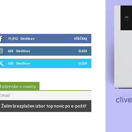
11,912
Sledilcev
VŠEČKAJ
625
Sledilcev
SLEDI
330
Sledilcev
SLEDI
Tedenske e-novice