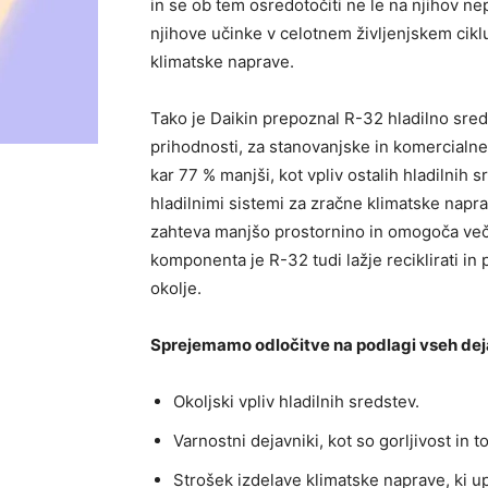
in se ob tem osredotočiti ne le na njihov n
njihove učinke v celotnem življenjskem cik
klimatske naprave.
Tako je Daikin prepoznal R-32 hladilno sred
prihodnosti, za stanovanjske in komercialne
kar 77 % manjši, kot vpliv ostalih hladilnih 
hladilnimi sistemi za zračne klimatske napra
zahteva manjšo prostornino in omogoča več
komponenta je R-32 tudi lažje reciklirati in
okolje.
Sprejemamo odločitve na podlagi vseh dej
Okoljski vpliv hladilnih sredstev.
Varnostni dejavniki, kot so gorljivost in t
Strošek izdelave klimatske naprave, ki up