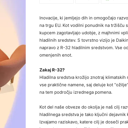
Inovacije, ki jemljejo dih in omogočajo razvo
na trgu EU. Kot vodilni ponudnik na tržišču s
kupcem zagotavljajo udobje, z majhnimi vpliv
hladilnih sredstev. S tovrstno vizijo je Dai
napravo z R-32 hladilnim sredstvom. Vse od 
omenjenih enot.
Zakaj R-32?
Hladilna sredstva krožijo znotraj klimatskih
vse praktične namene, saj deluje kot “ožilje”
na tem področju izrednega pomena.
Kot del naše obveze do okolja je naš cilj razv
hladilnega sredstva je tako ključni dejavni
Izvajamo raziskavo, katere cilj je doseči pr