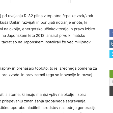
j pri uvajanju R-32 plina v toplotne črpalke zrak/zrak
kuša Daikin razvijati in ponujati notranje enote, ki
i na okolje, energetsko učinkovitostjo in pravo izbiro
kin na Japonskem leta 2012 lansiral prvo klimatsko
takrat so na Japonskem instalirali že več milijonov
 naprav in prenašajo toploto: to je izrednega pomena za
 proizvoda. In prav zaradi tega so inovacije in razvoj
iti sisteme, ki imajo manjši vpliv na okolje. Izbira
k k prispevanju zmanjšanja globalnega segrevanja.
aktično uporabo hladilnih sredstev naslednje generacije