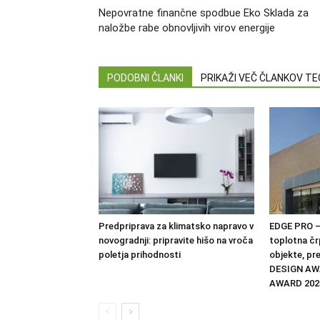
Nepovratne finančne spodbue Eko Sklada za
naložbe rabe obnovljivih virov energije
PODOBNI ČLANKI
PRIKAŽI VEČ ČLANKOV T
Predpriprava za klimatsko napravo v
EDGE PRO –
novogradnji: pripravite hišo na vroča
toplotna čr
poletja prihodnosti
objekte, pr
DESIGN AW
AWARD 202