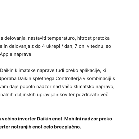
na delovanja, nastaviti temperaturo, hitrost pretoka
e in delovanja z do 4 ukrepi / dan, 7 dni v tednu, so
n Apple naprave.
aikin klimatske naprave tudi preko aplikacije, ki
Uporaba Daikin spletnega Controllerja v kombinaciji s
 vam daje popoln nadzor nad vašo klimatsko napravo,
onalnih daljinskih upravljalnikov ter pozdravite več
za večino inverter Daikin enot. Mobilni nadzor preko
verter notranjih enot celo brezplačno.