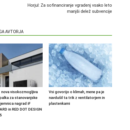
Horjul: Za sofinanciranje vgradenj vsako leto
manjši delež subvencije
EGA AVTORJA
 nova visokozmogljiva
Vsi govorijo o klimah, mene pa je
palka za stanovanjske
navdušil ta trik z ventilatorjem in
ejemnica nagrad iF
plastenkami
ARD in RED DOT DESIGN
5