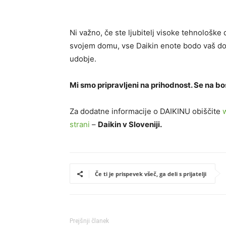
Ni važno, če ste ljubitelj visoke tehnološke
svojem domu, vse Daikin enote bodo vaš dom
udobje.
Mi smo pripravljeni na prihodnost. Se na bos
Za dodatne informacije o DAIKINU obiščite
strani
–
Daikin v Sloveniji.
Če ti je prispevek všeč, ga deli s prijatelji
Prejšnji članek