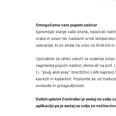
Omogočamo vam popoln nadzor
Spremljati stanje vaše enote, nadzirati nači
zraka in smeri ter nastaviti urnik temperatur
operacije, ki so sedaj na voljo za Android i
Uporabnik se lahko odloči za vodenje svoje D
zagotavlja popoln nadzor, doma ali na poti. 
t.i. “plug-and-play” brezžično LAN napravo
kjerkoli in kadarkoli. Poslovite se od tradici
svobode in prilagodljivosti.
Daikin spletni Controller je sedaj na voljo 
aplikacije pa je sedaj na voljo za večino in