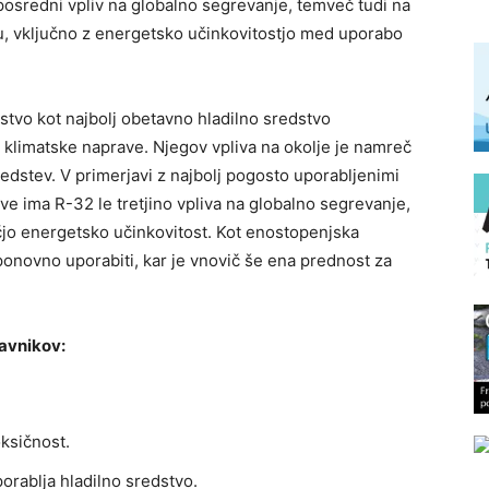
eposredni vpliv na globalno segrevanje, temveč tudi na
lu, vključno z energetsko učinkovitostjo med uporabo
stvo kot najbolj obetavno hladilno sredstvo
 klimatske naprave. Njegov vpliva na okolje je namreč
sredstev. V primerjavi z najbolj pogosto uporabljenimi
ve ima R-32 le tretjino vpliva na globalno segrevanje,
jo energetsko učinkovitost. Kot enostopenjska
 ponovno uporabiti, kar je vnovič še ena prednost za
avnikov:
oksičnost.
orablja hladilno sredstvo.