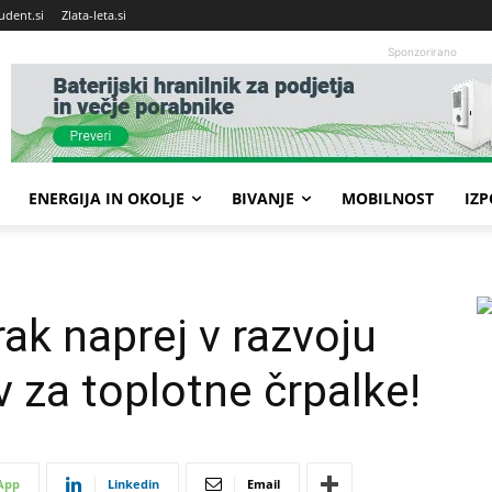
udent.si
Zlata-leta.si
Sponzorirano
ENERGIJA IN OKOLJE
BIVANJE
MOBILNOST
IZ
rak naprej v razvoju
v za toplotne črpalke!
App
Linkedin
Email