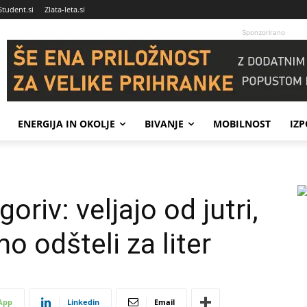
Student.si
Zlata-leta.si
Sponzorirano
ENERGIJA IN OKOLJE
BIVANJE
MOBILNOST
IZ
riv: veljajo od jutri,
 odšteli za liter
App
Linkedin
Email