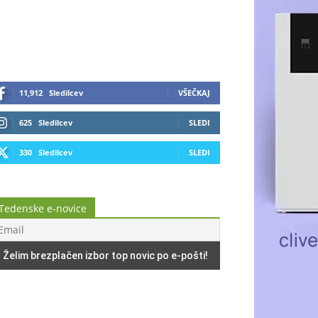
11,912
Sledilcev
VŠEČKAJ
625
Sledilcev
SLEDI
330
Sledilcev
SLEDI
Tedenske e-novice