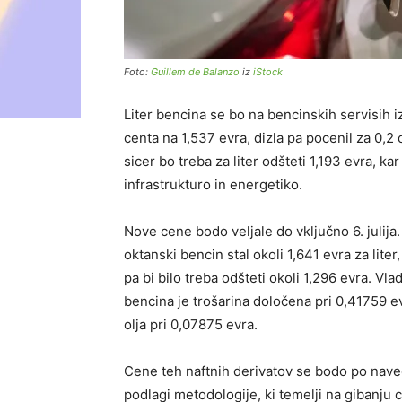
Foto:
Guillem de Balanzo
iz
iStock
Liter bencina se bo na bencinskih servisih iz
centa na 1,537 evra, dizla pa pocenil za 0,2 
sicer bo treba za liter odšteti 1,193 evra, ka
infrastrukturo in energetiko.
Nove cene bodo veljale do vključno 6. julija.
oktanski bencin stal okoli 1,641 evra za liter, 
pa bi bilo treba odšteti okoli 1,296 evra. Vl
bencina je trošarina določena pri 0,41759 evr
olja pri 0,07875 evra.
Cene teh naftnih derivatov se bodo po naved
podlagi metodologije, ki temelji na gibanju 