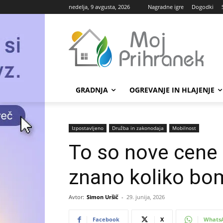
nedelja, 9 avgusta, 2026
Nagradne igre
Dogodki
GRADNJA
OGREVANJE IN HLAJENJE
Izpostavljeno
Družba in zakonodaja
Mobilnost
To so nove cene go
znano koliko bomo
Avtor:
Simon Uršič
-
29. junija, 2026
Facebook
X
Whats