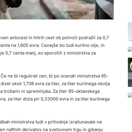
ven avtocest in hitrih cest ob polnoči podražil za 0,7
centa na 1,605 evra. Cenejše bo tudi kurilno olje, in
r je 0,7 centa manj, so sporočili z ministrstva za
 Če ne bi regulirali cen, bi po ocenah ministrstva 95-
dizel okoli 1,708 evra za liter, za liter kurilnega okolja
ada trošarin ni spreminjala. Za liter 95-oktanskega
a, za liter dizla pri 0,33000 evra in za liter kurilnega
bah ministrstva tudi v prihodnje izračunavale na
cen naftnih derivatov na svetovnem trgu in gibanju