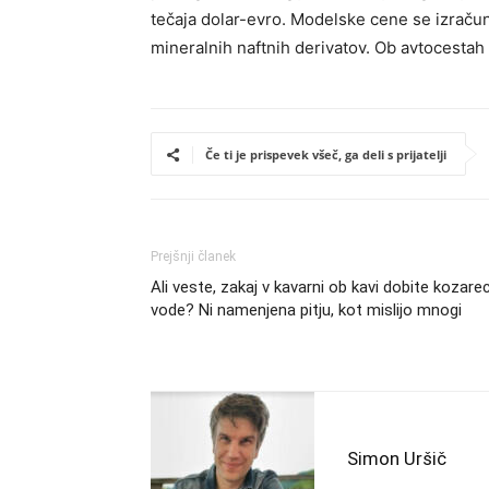
tečaja dolar-evro. Modelske cene se izrač
mineralnih naftnih derivatov. Ob avtocestah 
Če ti je prispevek všeč, ga deli s prijatelji
Prejšnji članek
Ali veste, zakaj v kavarni ob kavi dobite kozare
vode? Ni namenjena pitju, kot mislijo mnogi
Simon Uršič