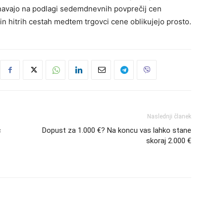
unavajo na podlagi sedemdnevnih povprečij cen
in hitrih cestah medtem trgovci cene oblikujejo prosto.
Naslednji članek
c
Dopust za 1.000 €? Na koncu vas lahko stane
skoraj 2.000 €