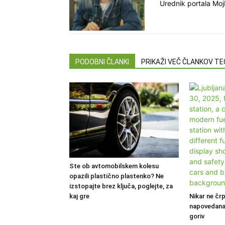
Urednik portala Moj
PODOBNI ČLANKI
PRIKAŽI VEČ ČLANKOV T
Ste ob avtomobilskem kolesu
opazili plastično plastenko? Ne
izstopajte brez ključa, poglejte, za
kaj gre
Nikar ne črp
napovedana
goriv