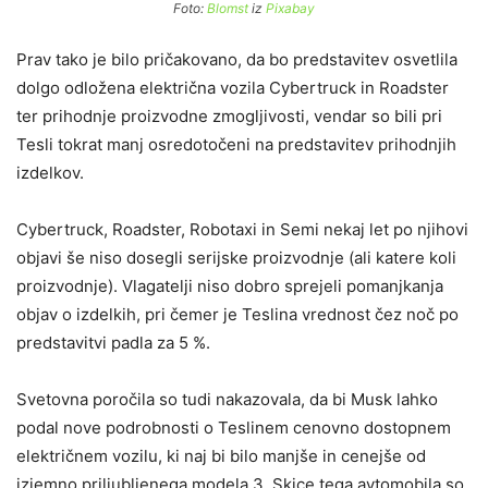
Foto:
Blomst
iz
Pixabay
Prav tako je bilo pričakovano, da bo predstavitev osvetlila
dolgo odložena električna vozila Cybertruck in Roadster
ter prihodnje proizvodne zmogljivosti, vendar so bili pri
Tesli tokrat manj osredotočeni na predstavitev prihodnjih
izdelkov.
Cybertruck, Roadster, Robotaxi in Semi nekaj let po njihovi
objavi še niso dosegli serijske proizvodnje (ali katere koli
proizvodnje). Vlagatelji niso dobro sprejeli pomanjkanja
objav o izdelkih, pri čemer je Teslina vrednost čez noč po
predstavitvi padla za 5 %.
Svetovna poročila so tudi nakazovala, da bi Musk lahko
podal nove podrobnosti o Teslinem cenovno dostopnem
električnem vozilu, ki naj bi bilo manjše in cenejše od
izjemno priljubljenega modela 3. Skice tega avtomobila so