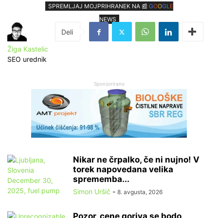
SPREMLJAJ MOJPRIHRANEK NA 📰
G
O
O
G
L
E
NEWS
Žiga Kastelic
SEO urednik
Sponzorirano
Nikar ne črpalko, če ni nujno! V
torek napovedana velika
sprememba...
Simon Uršič
-
8. avgusta, 2026
Pozor, cene goriva se bodo