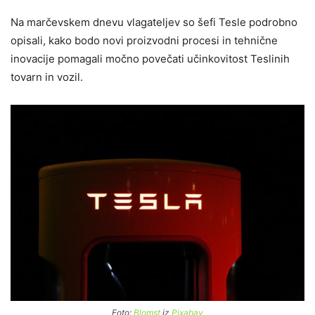
Na marčevskem dnevu vlagateljev so šefi Tesle podrobno
opisali, kako bodo novi proizvodni procesi in tehnične
inovacije pomagali močno povečati učinkovitost Teslinih
tovarn in vozil.
Foto:
Blomst
iz
Pixabay