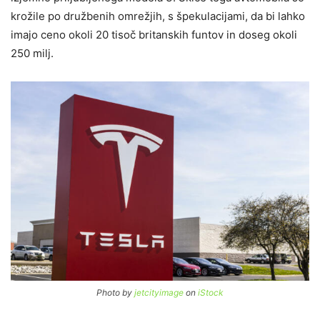
krožile po družbenih omrežjih, s špekulacijami, da bi lahko
imajo ceno okoli 20 tisoč britanskih funtov in doseg okoli
250 milj.
Photo by
jetcityimage
on
iStock