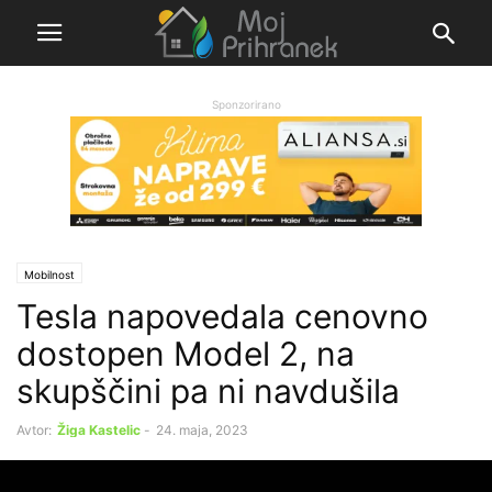
Sponzorirano
Mobilnost
Tesla napovedala cenovno
dostopen Model 2, na
skupščini pa ni navdušila
Avtor:
Žiga Kastelic
-
24. maja, 2023