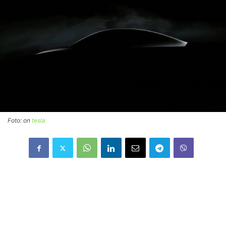
Foto: on
tesla