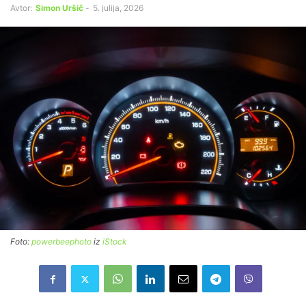
Avtor:
Simon Uršič
-
5. julija, 2026
Foto:
powerbeephoto
iz
iStock