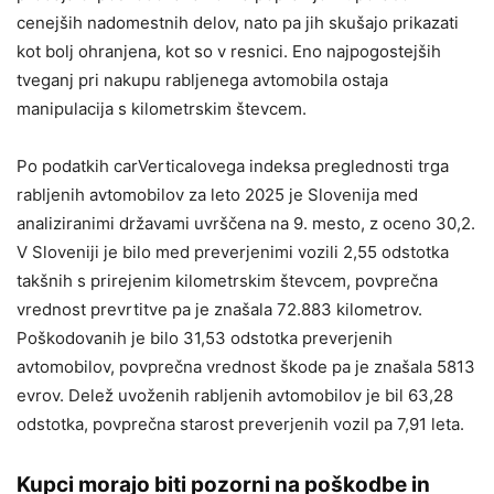
cenejših nadomestnih delov, nato pa jih skušajo prikazati
kot bolj ohranjena, kot so v resnici. Eno najpogostejših
tveganj pri nakupu rabljenega avtomobila ostaja
manipulacija s kilometrskim števcem.
Po podatkih carVerticalovega indeksa preglednosti trga
rabljenih avtomobilov za leto 2025 je Slovenija med
analiziranimi državami uvrščena na 9. mesto, z oceno 30,2.
V Sloveniji je bilo med preverjenimi vozili 2,55 odstotka
takšnih s prirejenim kilometrskim števcem, povprečna
vrednost prevrtitve pa je znašala 72.883 kilometrov.
Poškodovanih je bilo 31,53 odstotka preverjenih
avtomobilov, povprečna vrednost škode pa je znašala 5813
evrov. Delež uvoženih rabljenih avtomobilov je bil 63,28
odstotka, povprečna starost preverjenih vozil pa 7,91 leta.
Kupci morajo biti pozorni na poškodbe in