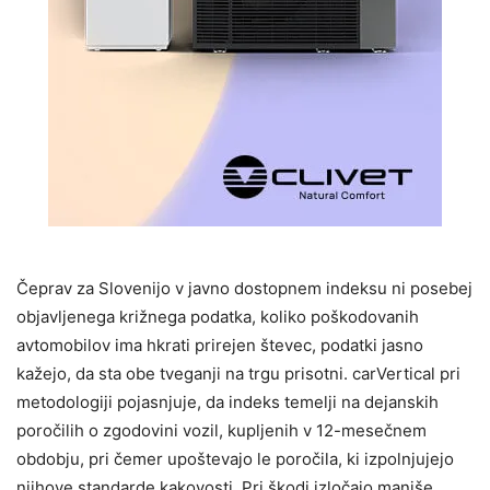
Čeprav za Slovenijo v javno dostopnem indeksu ni posebej
objavljenega križnega podatka, koliko poškodovanih
avtomobilov ima hkrati prirejen števec, podatki jasno
kažejo, da sta obe tveganji na trgu prisotni. carVertical pri
metodologiji pojasnjuje, da indeks temelji na dejanskih
poročilih o zgodovini vozil, kupljenih v 12-mesečnem
obdobju, pri čemer upoštevajo le poročila, ki izpolnjujejo
njihove standarde kakovosti. Pri škodi izločajo manjše