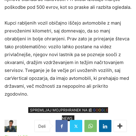
poškodbe pod 500 evrov, kot so praske ali razbita ogledala.
Kupci rabljenih vozil običajno iščejo avtomobile z manj
prevoženimi kilometri, saj domnevajo, da so manj
obrabljeni in bolje ohranjeni. Prav zato je prirejanje števca
tako problematično: vozilo lahko postane na videz
privlačnejše, njegov novi lastnik pa se pozneje sooči z
okvarami, dražjim vzdrževanjem in težjim načrtovanjem
servisov. Tveganje je še večje pri uvoženih vozilih, saj
carVertical opozarja, da imajo avtomobili, ki prehajajo med
državami, več možnosti za nepopolno ali prikrito
zgodovino.
SPREMLJAJ MOJPRIHRANEK NA 📰
G
O
O
G
L
E
NEWS