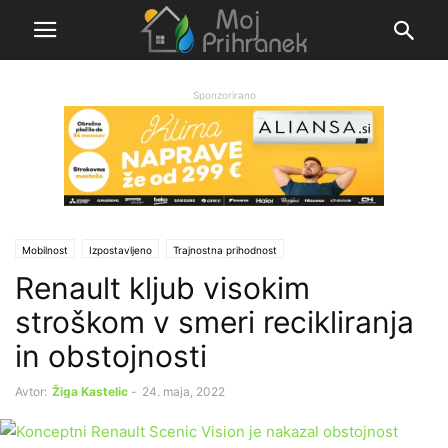
Sponzorirano
Mobilnost
Izpostavljeno
Trajnostna prihodnost
Renault kljub visokim
stroškom v smeri recikliranja
in obstojnosti
Avtor:
Žiga Kastelic
-
24. maja, 2022