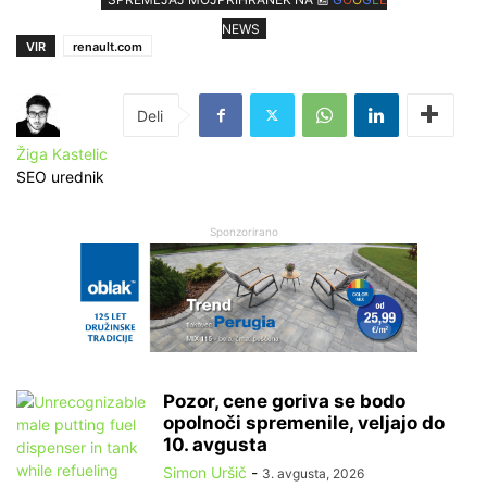
NEWS
VIR
renault.com
Žiga Kastelic
SEO urednik
Sponzorirano
Pozor, cene goriva se bodo
opolnoči spremenile, veljajo do
10. avgusta
Simon Uršič
-
3. avgusta, 2026