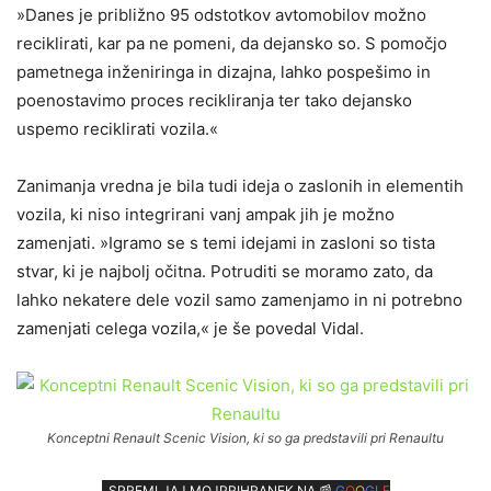
»Danes je približno 95 odstotkov avtomobilov možno
reciklirati, kar pa ne pomeni, da dejansko so. S pomočjo
pametnega inženiringa in dizajna, lahko pospešimo in
poenostavimo proces recikliranja ter tako dejansko
uspemo reciklirati vozila.«
Zanimanja vredna je bila tudi ideja o zaslonih in elementih
vozila, ki niso integrirani vanj ampak jih je možno
zamenjati. »Igramo se s temi idejami in zasloni so tista
stvar, ki je najbolj očitna. Potruditi se moramo zato, da
lahko nekatere dele vozil samo zamenjamo in ni potrebno
zamenjati celega vozila,« je še povedal Vidal.
Konceptni Renault Scenic Vision, ki so ga predstavili pri Renaultu
SPREMLJAJ MOJPRIHRANEK NA 📰
G
O
O
G
L
E