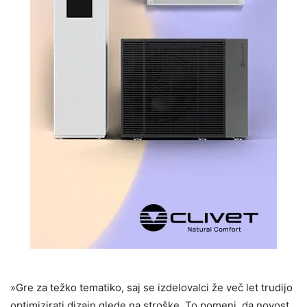
»Gre za težko tematiko, saj se izdelovalci že več let trudijo
optimizirati dizajn glede na stroške. To pomeni, da novost