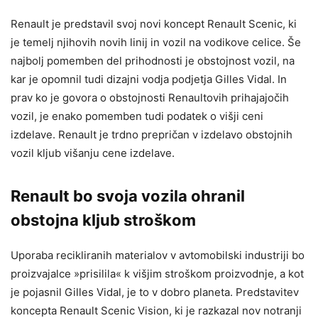
Renault je predstavil svoj novi koncept Renault Scenic, ki
je temelj njihovih novih linij in vozil na vodikove celice. Še
najbolj pomemben del prihodnosti je obstojnost vozil, na
kar je opomnil tudi dizajni vodja podjetja Gilles Vidal. In
prav ko je govora o obstojnosti Renaultovih prihajajočih
vozil, je enako pomemben tudi podatek o višji ceni
izdelave. Renault je trdno prepričan v izdelavo obstojnih
vozil kljub višanju cene izdelave.
Renault bo svoja vozila ohranil
obstojna kljub stroškom
Uporaba recikliranih materialov v avtomobilski industriji bo
proizvajalce »prisilila« k višjim stroškom proizvodnje, a kot
je pojasnil Gilles Vidal, je to v dobro planeta. Predstavitev
koncepta Renault Scenic Vision, ki je razkazal nov notranji