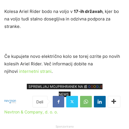
Kolesa Ariel Rider bodo na voljo v
17-ih državah
, kjer bo
na voljo tudi stalno dosegljiva in odzivna podpora za
stranke.
Če kupujete novo električno kolo se torej ozrite po novih
kolesih Ariel Rider. Več informacij dobite na
njihovi
internetni strani
.
SPREMLJAJ MOJPRIHRANEK NA 📰
G
O
O
G
L
E
NEWS
Nevtron & Company, d. o. o.
Sponzorirano