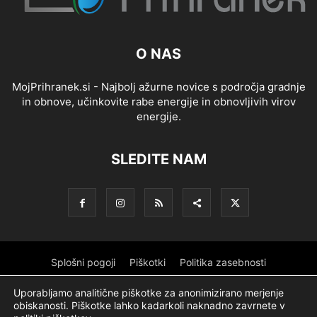
O NAS
MojPrihranek.si - Najbolj ažurne novice s področja gradnje
in obnove, učinkovite rabe energije in obnovljivih virov
energije.
SLEDITE NAM
Splošni pogoji
Piškotki
Politika zasebnosti
Oglaševanje
Partnerji
Sofinanciranje
Ekipa
Logotip
Uporabljamo analitične piškotke za anonimizirano merjenje
obiskanosti. Piškotke lahko kadarkoli naknadno zavrnete v
O podjetju