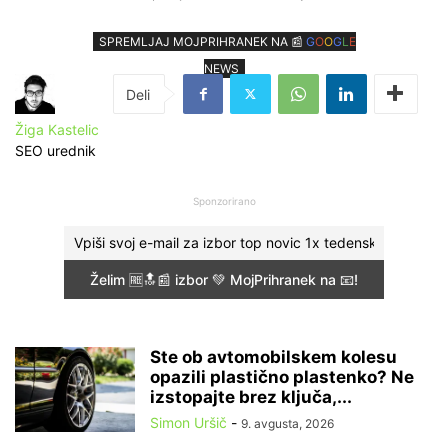
SPREMLJAJ MOJPRIHRANEK NA 📰
G
O
O
G
L
E
NEWS
Žiga Kastelic
SEO urednik
Sponzorirano
Ste ob avtomobilskem kolesu
opazili plastično plastenko? Ne
izstopajte brez ključa,...
Simon Uršič
-
9. avgusta, 2026