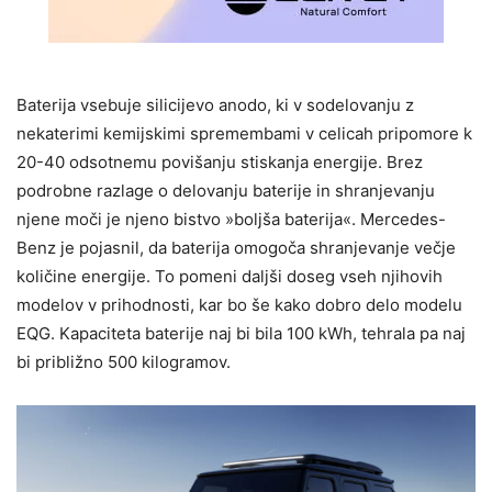
Baterija vsebuje silicijevo anodo, ki v sodelovanju z
nekaterimi kemijskimi spremembami v celicah pripomore k
20-40 odsotnemu povišanju stiskanja energije. Brez
podrobne razlage o delovanju baterije in shranjevanju
njene moči je njeno bistvo »boljša baterija«. Mercedes-
Benz je pojasnil, da baterija omogoča shranjevanje večje
količine energije. To pomeni daljši doseg vseh njihovih
modelov v prihodnosti, kar bo še kako dobro delo modelu
EQG. Kapaciteta baterije naj bi bila 100 kWh, tehrala pa naj
bi približno 500 kilogramov.