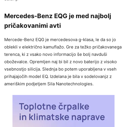
Mercedes-Benz EQG je med najbolj
pričakovanimi avti
Mercede-Benz EQG je mercedesova g-klasa, le da so jo
oblekli v električno kamuflažo. Gre za težko pričakovanega
terenca, ki z vsako novo informacijo še bolj navduši
oboževalce. Opremljen naj bi bil z novo baterijo z visoko
vsebnostjo silicija. Slednja bo potem uporabljena v vseh
prihajajočih model EQ. Izdelana je bila v sodelovanjz z
ameriškim podjetjem Sila Nanotechnologies.