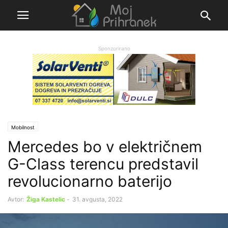
Sponzorirano
Mobilnost
Mercedes bo v električnem
G-Class terencu predstavil
revolucionarno baterijo
Avtor:
Žiga Kastelic
-
31. avgusta, 2022