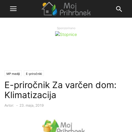
Sponzorirano
MP mediji
E-priročniki
E-priročnik Za varčen dom:
Klimatizacija
Avtor:
-
23. maja, 2019