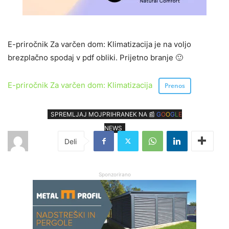
E-priročnik Za varčen dom: Klimatizacija je na voljo
brezplačno spodaj v pdf obliki. Prijetno branje 🙂
E-priročnik Za varčen dom: Klimatizacija
Prenos
SPREMLJAJ MOJPRIHRANEK NA 📰
G
O
O
G
L
E
NEWS
Sponzorirano