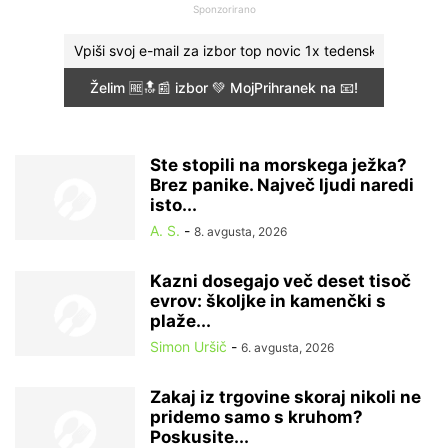
Sponzorirano
Ste stopili na morskega ježka?
Brez panike. Največ ljudi naredi
isto...
A. S.
-
8. avgusta, 2026
Kazni dosegajo več deset tisoč
evrov: školjke in kamenčki s
plaže...
Simon Uršič
-
6. avgusta, 2026
Zakaj iz trgovine skoraj nikoli ne
pridemo samo s kruhom?
Poskusite...