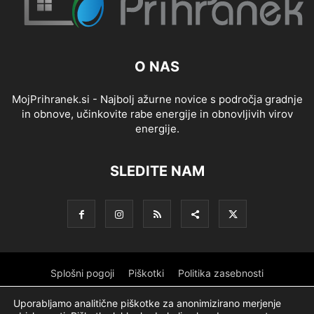
O NAS
MojPrihranek.si - Najbolj ažurne novice s področja gradnje
in obnove, učinkovite rabe energije in obnovljivih virov
energije.
SLEDITE NAM
Splošni pogoji
Piškotki
Politika zasebnosti
Oglaševanje
Partnerji
Sofinanciranje
Ekipa
Logotip
Uporabljamo analitične piškotke za anonimizirano merjenje