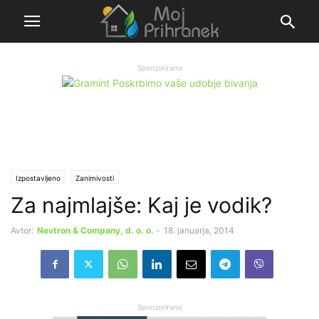
Sponzorirano
Izpostavljeno
Zanimivosti
Za najmlajše: Kaj je vodik?
Avtor:
Nevtron & Company, d. o. o.
-
18. januarja, 2014
Sponzorirano