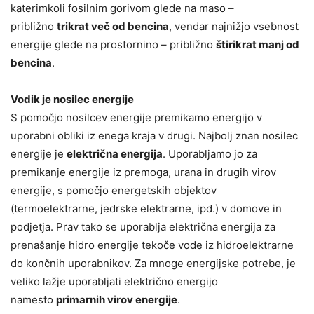
katerimkoli fosilnim gorivom glede na maso –
približno
trikrat več od bencina
, vendar najnižjo vsebnost
energije glede na prostornino – približno
štirikrat manj od
bencina
.
Vodik je nosilec energije
S pomočjo nosilcev energije premikamo energijo v
uporabni obliki iz enega kraja v drugi. Najbolj znan nosilec
energije je
električna energija
. Uporabljamo jo za
premikanje energije iz premoga, urana in drugih virov
energije, s pomočjo energetskih objektov
(termoelektrarne, jedrske elektrarne, ipd.) v domove in
podjetja. Prav tako se uporablja električna energija za
prenašanje hidro energije tekoče vode iz hidroelektrarne
do končnih uporabnikov. Za mnoge energijske potrebe, je
veliko lažje uporabljati električno energijo
namesto
primarnih virov energije
.