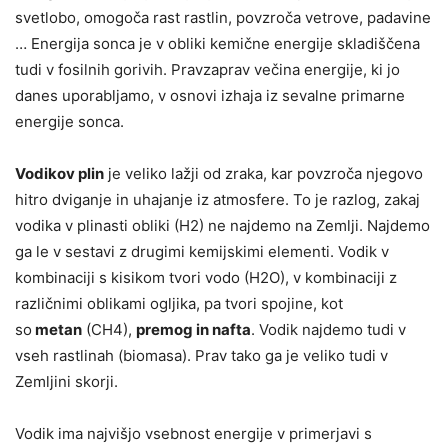
svetlobo, omogoča rast rastlin, povzroča vetrove, padavine
… Energija sonca je v obliki kemične energije skladiščena
tudi v fosilnih gorivih. Pravzaprav večina energije, ki jo
danes uporabljamo, v osnovi izhaja iz sevalne primarne
energije sonca.
Vodikov plin
je veliko lažji od zraka, kar povzroča njegovo
hitro dviganje in uhajanje iz atmosfere. To je razlog, zakaj
vodika v plinasti obliki (H2) ne najdemo na Zemlji. Najdemo
ga le v sestavi z drugimi kemijskimi elementi. Vodik v
kombinaciji s kisikom tvori vodo (H2O), v kombinaciji z
različnimi oblikami ogljika, pa tvori spojine, kot
so
metan
(CH4),
premog in nafta
. Vodik najdemo tudi v
vseh rastlinah (biomasa). Prav tako ga je veliko tudi v
Zemljini skorji.
Vodik ima najvišjo vsebnost energije v primerjavi s