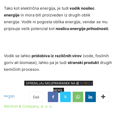
Tako kot električna energija, je tudi
vodik nosilec
energije
in mora biti proizveden iz drugih oblik
energije. Vodik ni pogosta oblika energije, vendar se mu
pripisuje velik potencial kot
nosilcu energije prihodnosti
.
Vodik se lahko
pridobiva iz različnih virov
(vode, fosilnih
goriv ali biomase), lahko pa je tudi
s
t
ranski produkt
drugih
kemičnih procesov.
SPREMLJAJ MOJPRIHRANEK NA 📰
G
O
O
G
L
E
NEWS
Nevtron & Company, d. o. o.