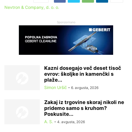
Nevtron & Company, d. o. o.
Sponzorirano
Kazni dosegajo več deset tisoč
evrov: školjke in kamenčki s
plaže...
Simon Uršič
-
6. avgusta, 2026
Zakaj iz trgovine skoraj nikoli ne
pridemo samo s kruhom?
Poskusite...
A. S.
-
4. avgusta, 2026