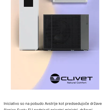
Iniciativo so na pobudo Avstrije kot predsedujoče države
članice Svetu EU podpisali prisotni ministri, državni