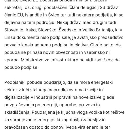
sekretarji oz. drugi pooblaščeni člani delegacij 23 držav
članic EU, Islandije in Švice ter tudi nekatera podjetja, ki so
dejavna na tem področju. Nekaj držav, med drugim tudi
Slovenijo, Irsko, Slovaško, Švedsko in Veliko Britanijo, ki v
Linzu dokumenta niso podpisale, je avstrijsko predsedstvo
pozvalo k naknadnemu podpisu iniciative. Glede na to, da
pobuda ne prinaša novih obveznosti in vsebinsko ni
sporna, Ministrstvo za infrastrukturo ne vidi zadržkov, da
pobudo podpiše.
Podpisniki pobude poudarjajo, da se mora energetski
sektor v luči stalnega napredka avtomatizacije in
digitalizacije v industriji pripraviti na nove izzive glede
povpraševanja po energiji, uporabe, prevoza in
skladiščenja. Poudarjena je ključna vloga vodika kot rešitve
za shranjevanje energije, ki zagotavlja zanesljiv in
pravočasen dostop do obnovljivega vira energije ter