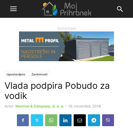
Sponzorirano
Izpostavljeno
Zanimivosti
Vlada podpira Pobudo za
vodik
Avtor:
Nevtron & Company, d. o. o.
-
19. novembra, 2018