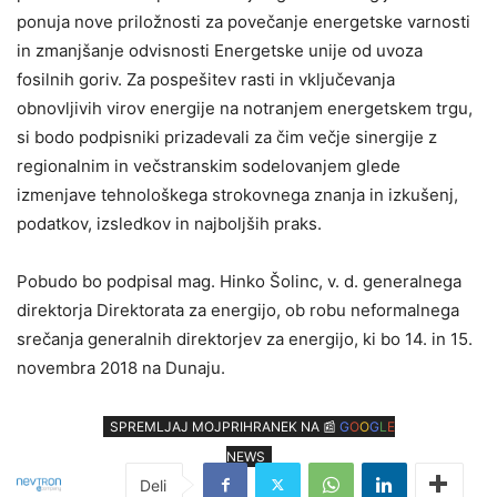
ponuja nove priložnosti za povečanje energetske varnosti
in zmanjšanje odvisnosti Energetske unije od uvoza
fosilnih goriv. Za pospešitev rasti in vključevanja
obnovljivih virov energije na notranjem energetskem trgu,
si bodo podpisniki prizadevali za čim večje sinergije z
regionalnim in večstranskim sodelovanjem glede
izmenjave tehnološkega strokovnega znanja in izkušenj,
podatkov, izsledkov in najboljših praks.
Pobudo bo podpisal mag. Hinko Šolinc, v. d. generalnega
direktorja Direktorata za energijo, ob robu neformalnega
srečanja generalnih direktorjev za energijo, ki bo 14. in 15.
novembra 2018 na Dunaju.
SPREMLJAJ MOJPRIHRANEK NA 📰
G
O
O
G
L
E
NEWS