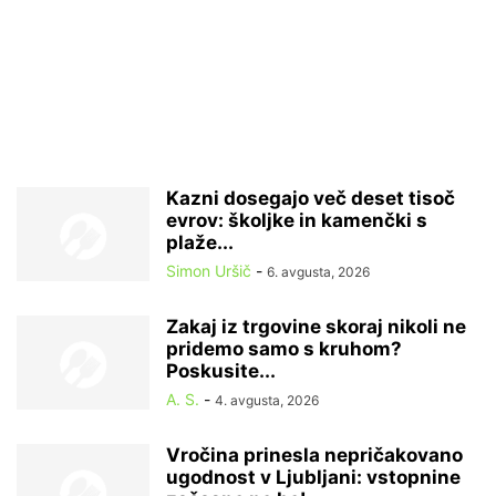
Kazni dosegajo več deset tisoč
evrov: školjke in kamenčki s
plaže...
Simon Uršič
-
6. avgusta, 2026
Zakaj iz trgovine skoraj nikoli ne
pridemo samo s kruhom?
Poskusite...
A. S.
-
4. avgusta, 2026
Vročina prinesla nepričakovano
ugodnost v Ljubljani: vstopnine