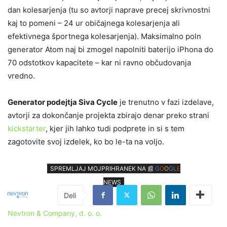
dan kolesarjenja (tu so avtorji naprave precej skrivnostni
kaj to pomeni – 24 ur običajnega kolesarjenja ali
efektivnega športnega kolesarjenja). Maksimalno poln
generator Atom naj bi zmogel napolniti baterijo iPhona do
70 odstotkov kapacitete – kar ni ravno občudovanja
vredno.
Generator podejtja
Siva Cycle
je trenutno v fazi izdelave,
avtorji za dokončanje projekta zbirajo denar preko strani
kickstarter
, kjer jih lahko tudi podprete in si s tem
zagotovite svoj izdelek, ko bo le-ta na voljo.
SPREMLJAJ MOJPRIHRANEK NA 📰
G
O
O
G
L
E
NEWS
Nevtron & Company, d. o. o.