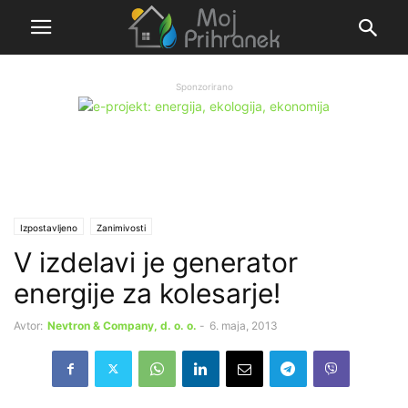
Sponzorirano
Izpostavljeno
Zanimivosti
V izdelavi je generator
energije za kolesarje!
Avtor:
Nevtron & Company, d. o. o.
-
6. maja, 2013