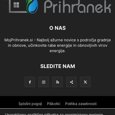
O NAS
MojPrihranek.si - Najbolj ažurne novice s področja gradnje
in obnove, učinkovite rabe energije in obnovljivih virov
energije.
SLEDITE NAM
Splošni pogoji
Piškotki
Politika zasebnosti
Oglaševanje
Partnerji
Sofinanciranje
Ekipa
Logotip
Uporabljamo analitične piškotke za anonimizirano merjenje