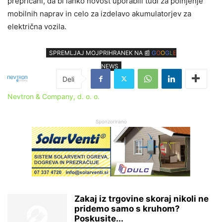
prepričani, da bi lahko novost uporabili tudi za polnjenje
mobilnih naprav in celo za izdelavo akumulatorjev za
električna vozila.
SPREMLJAJ MOJPRIHRANEK NA 📰
G
O
O
G
L
E
NEWS
Nevtron & Company, d. o. o.
Sponzorirano
Zakaj iz trgovine skoraj nikoli ne
pridemo samo s kruhom?
Poskusite...