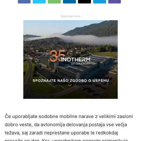
Sponzorirano
Če uporabljate sodobne mobilne narave z velikimi zasloni
dobro veste, da avtonomija delovanja postaja vse večja
težava, saj zaradi neprestane uporabe le redkokdaj
preseže en dan. Ker uporabnikom pogosto primanjkuje