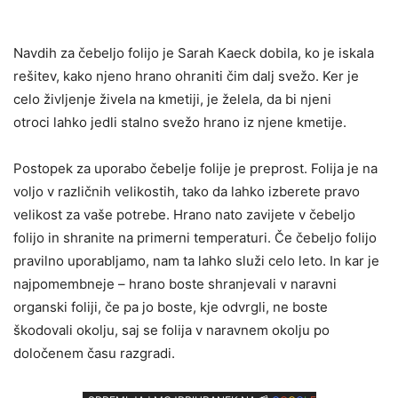
Navdih za čebeljo folijo je Sarah Kaeck dobila, ko je iskala
rešitev, kako njeno hrano ohraniti čim dalj svežo. Ker je
celo življenje živela na kmetiji, je želela, da bi njeni
otroci lahko jedli stalno svežo hrano iz njene kmetije.
Postopek za uporabo čebelje folije je preprost. Folija je na
voljo v različnih velikostih, tako da lahko izberete pravo
velikost za vaše potrebe. Hrano nato zavijete v čebeljo
folijo in shranite na primerni temperaturi. Če čebeljo folijo
pravilno uporabljamo, nam ta lahko služi celo leto. In kar je
najpomembneje – hrano boste shranjevali v naravni
organski foliji, če pa jo boste, kje odvrgli, ne boste
škodovali okolju, saj se folija v naravnem okolju po
določenem času razgradi.