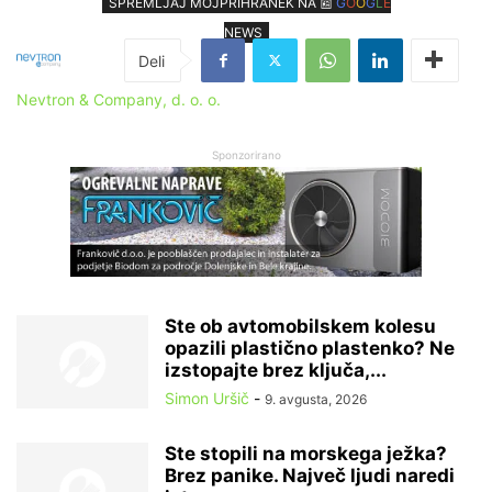
SPREMLJAJ MOJPRIHRANEK NA 📰
G
O
O
G
L
E
NEWS
Nevtron & Company, d. o. o.
Sponzorirano
Ste ob avtomobilskem kolesu
opazili plastično plastenko? Ne
izstopajte brez ključa,...
Simon Uršič
-
9. avgusta, 2026
Ste stopili na morskega ježka?
Brez panike. Največ ljudi naredi