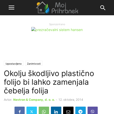
Sponzorirano
Izpostavljeno
Zanimivosti
Okolju škodljivo plastično
folijo bi lahko zamenjala
čebelja folija
Avtor:
Nevtron & Company, d. o. o.
-
12. oktobra, 2014