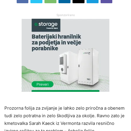
Sponzorirano
Prozorna folija za zvijanje je lahko zelo priročna a obenem
tudi zelo potratna in zelo škodljiva za okolje. Ravno zato je
kmetovalka Sarah Kaeck iz Vermonta razvila resnično
izvirno rešitev za ta problem – čebeljo folijo.