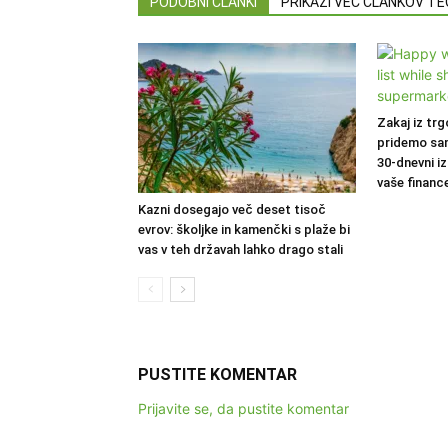
PODOBNI ČLANKI
PRIKAŽI VEČ ČLANKOV T
Zakaj iz trg
pridemo sa
30-dnevni iz
vaše financ
Kazni dosegajo več deset tisoč
evrov: školjke in kamenčki s plaže bi
vas v teh državah lahko drago stali
PUSTITE KOMENTAR
Prijavite se, da pustite komentar