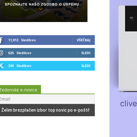
11,912
Sledilcev
VŠEČKAJ
625
Sledilcev
SLEDI
330
Sledilcev
SLEDI
Tedenske e-novice