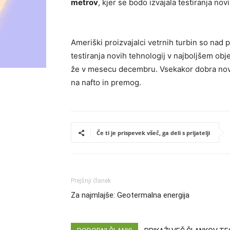
metrov
, kjer se bodo izvajala testiranja no
Ameriški proizvajalci vetrnih turbin so nad 
testiranja novih tehnologij v najboljšem obj
že v mesecu decembru. Vsekakor dobra novi
na nafto in premog.
Če ti je prispevek všeč, ga deli s prijatelji
Prejšnji članek
Za najmlajše: Geotermalna energija