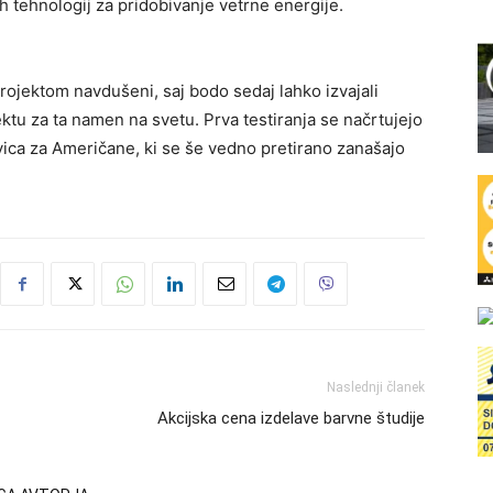
vih tehnologij za pridobivanje vetrne energije.
projektom navdušeni, saj bodo sedaj lahko izvajali
ektu za ta namen na svetu. Prva testiranja se načrtujejo
ca za Američane, ki se še vedno pretirano zanašajo
Naslednji članek
Akcijska cena izdelave barvne študije