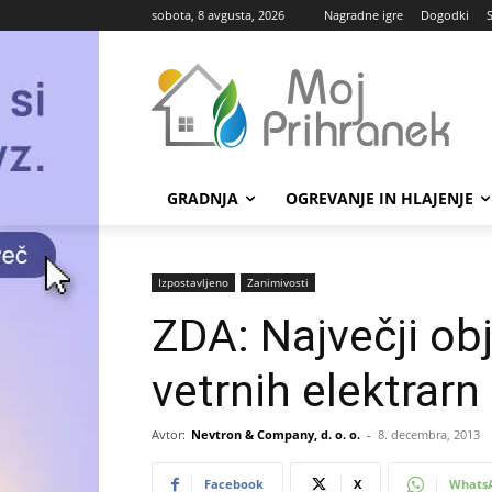
sobota, 8 avgusta, 2026
Nagradne igre
Dogodki
GRADNJA
OGREVANJE IN HLAJENJE
Izpostavljeno
Zanimivosti
ZDA: Največji obj
vetrnih elektrarn
Avtor:
Nevtron & Company, d. o. o.
-
8. decembra, 2013
Facebook
X
Whats