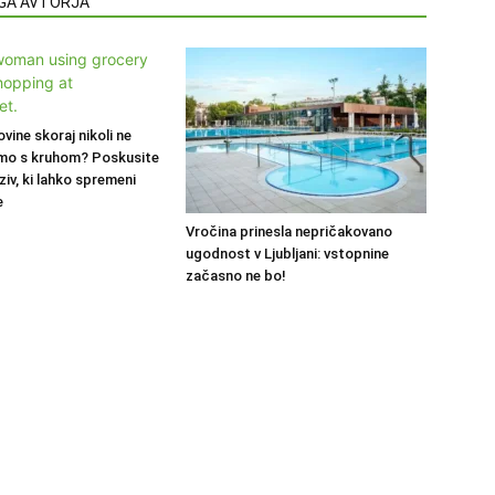
EGA AVTORJA
ovine skoraj nikoli ne
mo s kruhom? Poskusite
ziv, ki lahko spremeni
e
Vročina prinesla nepričakovano
ugodnost v Ljubljani: vstopnine
začasno ne bo!