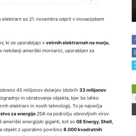
ih elektrarn so 21. novembra odprli v inovacijskem
, ki se uporabljajo v
vetrnih elektrarnah na morju
,
 nekdanji ameriški mornarici, uporabljen za
odobreno 45 milijonov dolarjev (dobrih
33 milijonov
izgradnjo in obratovanje objekta, kjer bo lahko
nih elektrarn in novih tehnologij. To je največja
rstvo za energijo
ZDA na področju obnovljivih virov
i ameriški energijski giganti, kot so
GE Energy, Shell,
ila objekt z uporabno površino
8.000 kvadratnih