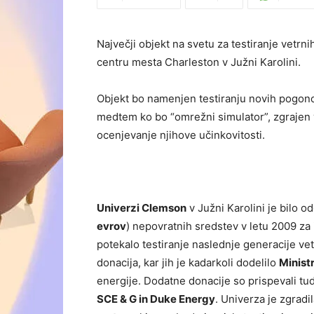
Največji objekt na svetu za testiranje vetrn
centru mesta Charleston v Južni Karolini.
Objekt bo namenjen testiranju novih pogonov
medtem ko bo “omrežni simulator”, zgrajen v
ocenjevanje njihove učinkovitosti.
Univerzi Clemson
v Južni Karolini je bilo 
evrov
) nepovratnih sredstev v letu 2009 za 
potekalo testiranje naslednje generacije vetr
donacija, kar jih je kadarkoli dodelilo
Minist
energije. Dodatne donacije so prispevali tud
SCE & G in Duke Energy
. Univerza je zgrad