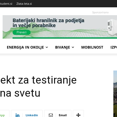
Student.si
Zlata-leta.si
Sponzorirano
ENERGIJA IN OKOLJE
BIVANJE
MOBILNOST
IZ
ekt za testiranje
 na svetu
App
Linkedin
Email