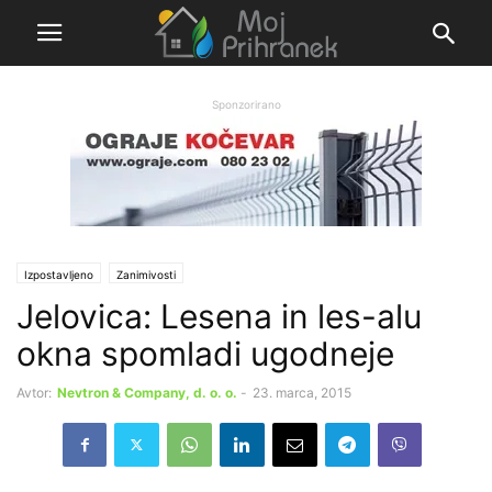
Sponzorirano
Izpostavljeno
Zanimivosti
Jelovica: Lesena in les-alu
okna spomladi ugodneje
Avtor:
Nevtron & Company, d. o. o.
-
23. marca, 2015