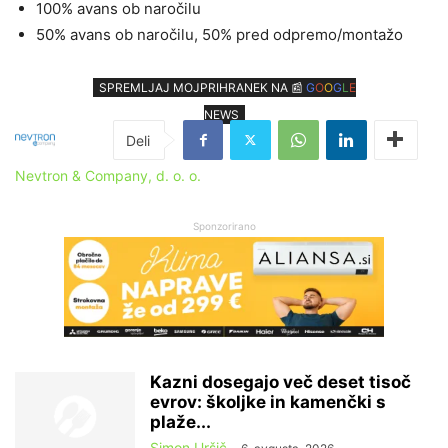
100% avans ob naročilu
50% avans ob naročilu, 50% pred odpremo/montažo
SPREMLJAJ MOJPRIHRANEK NA 📰
G
O
O
G
L
E
NEWS
Nevtron & Company, d. o. o.
Sponzorirano
Kazni dosegajo več deset tisoč
evrov: školjke in kamenčki s
plaže...
Simon Uršič
-