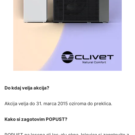
Do kdaj velja akcija?
Akcija velja do 31. marca 2015 oziroma do preklica.
Kako si zagotovim POPUST?
POPUST na lesena ali les-alu okna Jelovica si zagotovite z