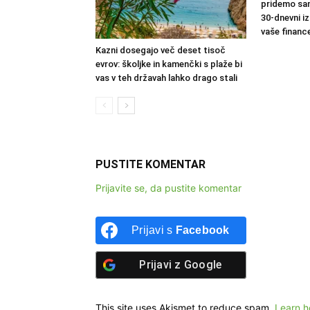
pridemo sa
30-dnevni iz
vaše financ
Kazni dosegajo več deset tisoč
evrov: školjke in kamenčki s plaže bi
vas v teh državah lahko drago stali
PUSTITE KOMENTAR
Prijavite se, da pustite komentar
Prijavi s
Facebook
Prijavi z
Google
This site uses Akismet to reduce spam.
Learn h