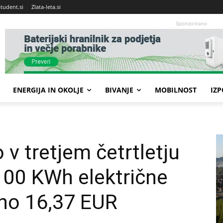
Student.si
Zlata-leta.si
Sponzorirano
ENERGIJA IN OKOLJE
BIVANJE
MOBILNOST
IZ
v tretjem četrtletju
100 KWh električne
čno 16,37 EUR