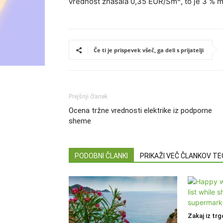
vrednost znašala 0,35 EUR/Sm
, to je 3 % 
Če ti je prispevek všeč, ga deli s prijatelji
Prejšnji članek
Ocena tržne vrednosti elektrike iz podporne
sheme
PODOBNI ČLANKI
PRIKAŽI VEČ ČLANKOV T
Zakaj iz trg