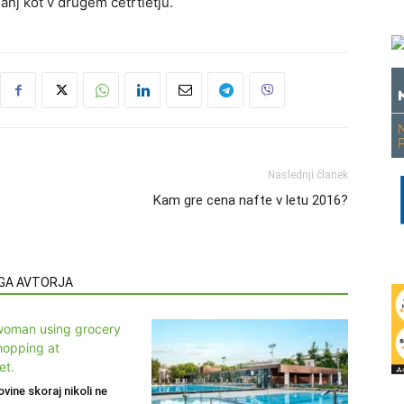
manj kot v drugem četrtletju.
Naslednji članek
Kam gre cena nafte v letu 2016?
EGA AVTORJA
ovine skoraj nikoli ne