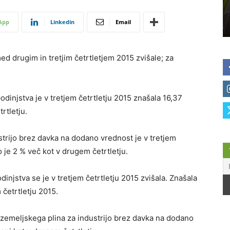
App
Linkedin
Email
ed drugim in tretjim četrtletjem 2015 zvišale; za
dinjstva je v tretjem četrtletju 2015 znašala 16,37
rtletju.
trijo brez davka na dodano vrednost je v tretjem
 je 2 % več kot v drugem četrtletju.
njstva se je v tretjem četrtletju 2015 zvišala. Znašala
em četrtletju 2015.
 zemeljskega plina za industrijo brez davka na dodano