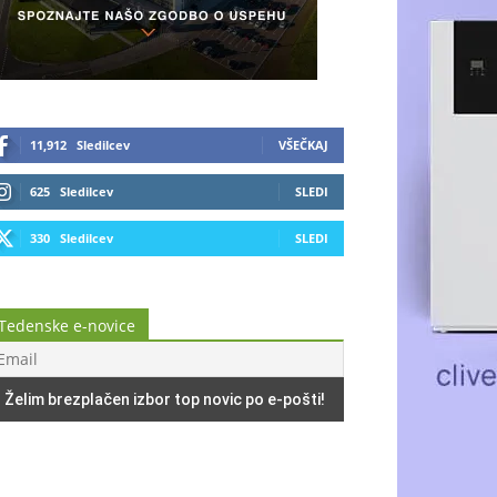
11,912
Sledilcev
VŠEČKAJ
625
Sledilcev
SLEDI
330
Sledilcev
SLEDI
Tedenske e-novice