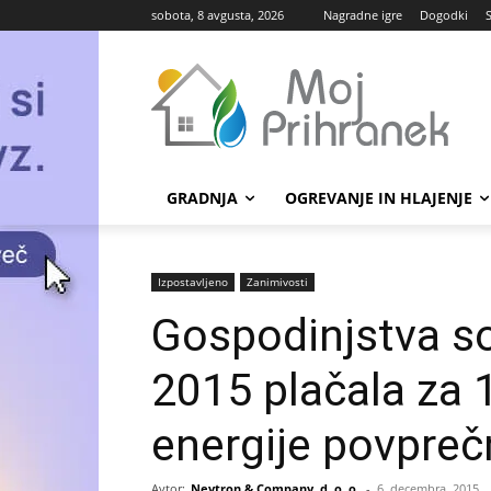
sobota, 8 avgusta, 2026
Nagradne igre
Dogodki
GRADNJA
OGREVANJE IN HLAJENJE
Izpostavljeno
Zanimivosti
Gospodinjstva so 
2015 plačala za 
energije povpre
Avtor:
Nevtron & Company, d. o. o.
-
6. decembra, 2015