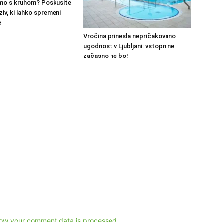
mo s kruhom? Poskusite
ziv, ki lahko spremeni
e
Vročina prinesla nepričakovano
ugodnost v Ljubljani: vstopnine
začasno ne bo!
ow your comment data is processed.