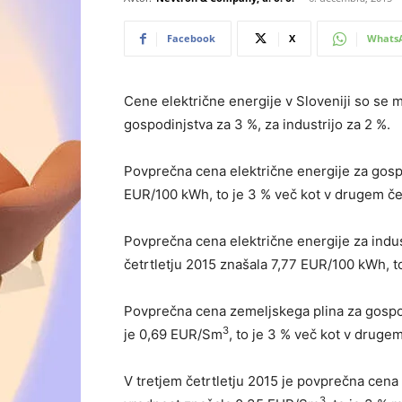
Facebook
X
Whats
Cene električne energije v Sloveniji so se m
gospodinjstva za 3 %, za industrijo za 2 %.
Povprečna cena električne energije za gospo
EUR/100 kWh, to je 3 % več kot v drugem čet
Povprečna cena električne energije za indus
četrtletju 2015 znašala 7,77 EUR/100 kWh, to
Povprečna cena zemeljskega plina za gospodi
3
je 0,69 EUR/Sm
, to je 3 % več kot v drug
V tretjem četrtletju 2015 je povprečna cena
3