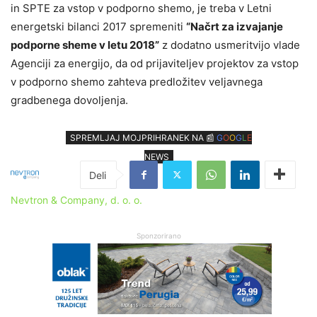
in SPTE za vstop v podporno shemo, je treba v Letni
energetski bilanci 2017 spremeniti
“Načrt za izvajanje
podporne sheme v letu 2018”
z dodatno usmeritvijo vlade
Agenciji za energijo, da od prijaviteljev projektov za vstop
v podporno shemo zahteva predložitev veljavnega
gradbenega dovoljenja.
SPREMLJAJ MOJPRIHRANEK NA 📰
G
O
O
G
L
E
NEWS
Nevtron & Company, d. o. o.
Sponzorirano