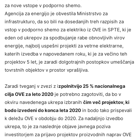
za nove vstope v podporno shemo.
Agencija za energijo je obvestila Ministrstvo za
infrastrukturo, da so bili na dosedanjih treh razpisih za
vstop v podporno shemo za elektriko iz OVE in SPTE, ki je
eden od ukrepov za spodbujanje rabe obnovljivih virov
energije, najbolj uspešni projekti za vetrne elektrarne,
katerih izvedba v napovedanem roku, ki je za večino teh
projektov 5 let, je zaradi dolgotrajnih postopkov umeščanja
tovrstnih objektov v prostor vprašljiva.
Zaradi tveganj v zvezi z i
zpolnitvijo 25 % nacionalnega
cilja OVE za leto 2020
je potrebno zagotoviti, da bo v
okviru navedenega ukrepa izbranih
čim več projektov, ki
bodo izvedeni do konca leta 2020
in bodo tako prispevali
k deležu OVE v obdobju do 2020. Za nadaljnjo izvedbo
ukrepa, to je za naslednje objave javnega poziva
investitorjem za prijavo projektov proizvodnih naprav OVE