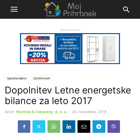
Sponzorirano
Izpostavljeno
Zanimivosti
Dopolnitev Letne energetske
bilance za leto 2017
Avtor:
Nevtron & Company, d. o. o.
-
24. novembra, 2018