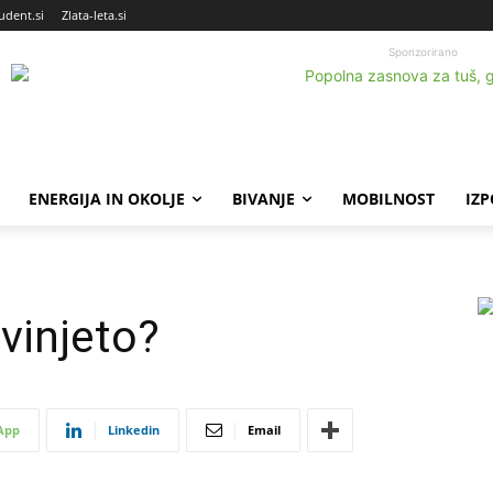
udent.si
Zlata-leta.si
Sponzorirano
ENERGIJA IN OKOLJE
BIVANJE
MOBILNOST
IZ
vinjeto?
App
Linkedin
Email