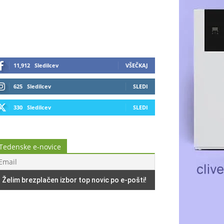
11,912
Sledilcev
VŠEČKAJ
625
Sledilcev
SLEDI
330
Sledilcev
SLEDI
Tedenske e-novice