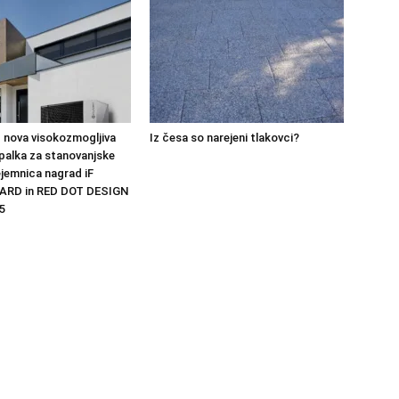
 nova visokozmogljiva
Iz česa so narejeni tlakovci?
palka za stanovanjske
ejemnica nagrad iF
ARD in RED DOT DESIGN
5