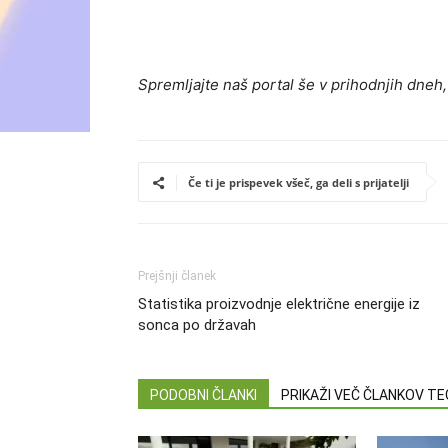
Spremljajte naš portal še v prihodnjih dneh,
Če ti je prispevek všeč, ga deli s prijatelji
Prejšnji članek
Statistika proizvodnje električne energije iz
sonca po državah
PODOBNI ČLANKI
PRIKAŽI VEČ ČLANKOV T