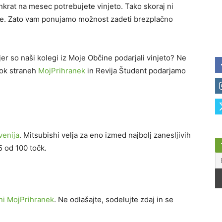
nkrat na mesec potrebujete vinjeto. Tako skoraj ni
epke. Zato vam ponujamo možnost zadeti brezplačno
kjer so naši kolegi iz Moje Občine podarjali vinjeto? Ne
ook straneh
MojPrihranek
in Revija Študent podarjamo
venija
. Mitsubishi velja za eno izmed najbolj zanesljivih
5 od 100 točk.
ni MojPrihranek
. Ne odlašajte, sodelujte zdaj in se