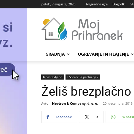
petek, 7 avgusta, 2026
Nagradne igre
Dogodki
St
GRADNJA
OGREVANJE IN HLAJENJE
Izpostavljeno
Ι Sporočila partnerjev
Želiš brezplačno 
Avtor:
Nevtron & Company, d. o. o.
-
20. decembra, 2013
Facebook
X
Whats