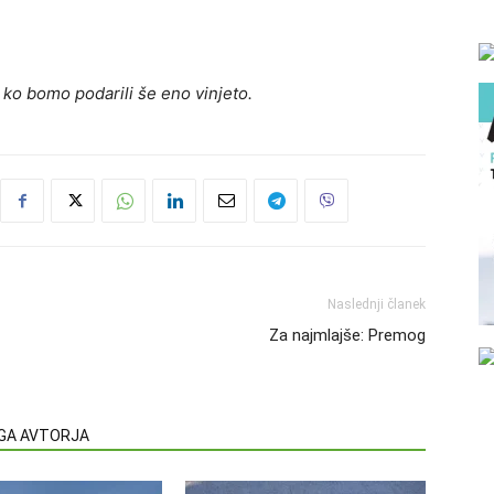
 ko bomo podarili še eno vinjeto.
Naslednji članek
Za najmlajše: Premog
EGA AVTORJA