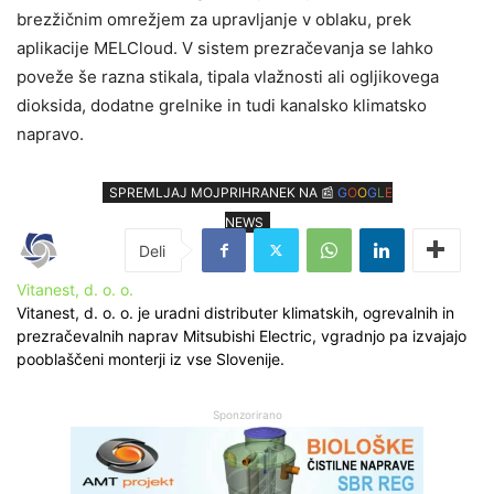
brezžičnim omrežjem za upravljanje v oblaku, prek
aplikacije MELCloud. V sistem prezračevanja se lahko
poveže še razna stikala, tipala vlažnosti ali ogljikovega
dioksida, dodatne grelnike in tudi kanalsko klimatsko
napravo.
SPREMLJAJ MOJPRIHRANEK NA 📰
G
O
O
G
L
E
NEWS
Vitanest, d. o. o.
Vitanest, d. o. o. je uradni distributer klimatskih, ogrevalnih in
prezračevalnih naprav Mitsubishi Electric, vgradnjo pa izvajajo
pooblaščeni monterji iz vse Slovenije.
Sponzorirano