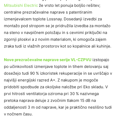
Mitsubishi Electric
že vrsto let ponuja boljšo rešitev;
centralne prezračevalne naprave s patentiranim
izmenjevalcem toplote Lossnay. Dosedanji izvedbi za
montažo pod stropom se je pridružila izvedba za montažo
na steno v navpičnem položaju in s cevnimi priključki na
zgornji ploskvi a z novim materialom, ki omogoča zajem
zraka tudi iz vlažnih prostorov kot so kopalnice ali kuhinje.
Nove prezračevalne naprave serije VL-CZPVU
izstopajo
po učinkovitosti izmenjave toplote in tihem delovanju saj
dosežejo tudi 90 % izkoristek rekuperacije in se uvrščajo v
najvišji energijski razred A+. Z nakupom je mogoče
pridobiti spodbude za okoljske naložbe pri Eko skladu. V
prvi hitrosti ventilatorja oziroma pri 30 % nazivnega
pretoka naprava deluje z zvočnim tlakom 15 dB na
oddaljenosti 3 m od naprave, kar je praktično neslišno tudi
v nočnem času.