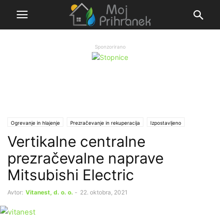
Sponzorirano
Ogrevanje in hlajenje
Prezračevanje in rekuperacija
Izpostavljeno
Vertikalne centralne
Ι Sporočila partnerjev
prezračevalne naprave
Mitsubishi Electric
Avtor:
Vitanest, d. o. o.
-
22. oktobra, 2021