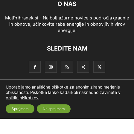
O NAS
MojPrihranek.si - Najbolj ažurne novice s področja gradnje
in obnove, učinkovite rabe energije in obnovljivih virov
energije.
SLEDITE NAM
Uporabljamo analitične piškotke za anonimizirano merjenje
Splošni pogoji
Piškotki
Politika zasebnosti
obiskanosti. Piškotke lahko kadarkoli naknadno zavrnete v
politiki piškotkov
.
Oglaševanje
Partnerji
Sofinanciranje
Ekipa
Logotip
Sprejmem
Ne sprejmem
O podjetju
© Nevtron & Company, d. o. o.