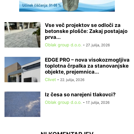
Vse več projektov se odloči za
betonske plošče: Zakaj postajajo
prva...
Oblak group d.o.o.
-
27. julija, 2026
EDGE PRO – nova visokozmogljiva
toplotna črpalka za stanovanjske
objekte, prejemnica...
Clivet
-
22. julija, 2026
Iz česa so narejeni tlakovci?
Oblak group d.o.o.
-
17. julija, 2026