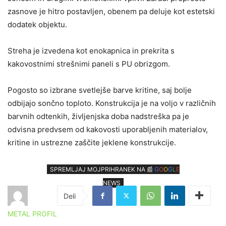
zasnove je hitro postavljen, obenem pa deluje kot estetski
dodatek objektu.
Streha je izvedena kot enokapnica in prekrita s
kakovostnimi strešnimi paneli s PU obrizgom.
Pogosto so izbrane svetlejše barve kritine, saj bolje
odbijajo sončno toploto. Konstrukcija je na voljo v različnih
barvnih odtenkih, življenjska doba nadstreška pa je
odvisna predvsem od kakovosti uporabljenih materialov,
kritine in ustrezne zaščite jeklene konstrukcije.
SPREMLJAJ MOJPRIHRANEK NA 📰
G
O
O
G
L
E
NEWS
METAL PROFIL