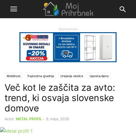
Sponzorirano
Mobilnost
Trajnostna gradnja
Urejanje okolice
Izpostavljeno
Več kot le zaščita za avto:
Ι Sporočila partnerjev
trend, ki osvaja slovenske
domove
Avtor:
METAL PROFIL
-
8. maja, 2026