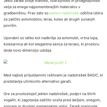
Jeklo zaradi svoje trdnosti, vzdržljivosti in prilagodljivosti
velja za enega najpomembnejših materialov v
gradbeništvu. Prav zato so
jekleni nadstreški
odlična izbira
za zaščito avtomobilov, teras, koles ali drugih zunanjih
površin.
Uporabni so lahko kot nadkritje za avtomobil, vrtna lopa,
kolesarnica ali kot elegantna senca za teraso, ki prostoru
doda novo dimenzijo udobja.
Med najbolj priljubljenimi rešitvami je nadstrešek BASIC, ki
predstavlja učinkovito alternativo garaži.
Gre za prostostoječ jeklen nadstrešek, podprt na štirih
vogalih, ki zagotavlja zaščito vozila pred dežjem, snegom,
soncem in drugimi vremenskimi vplivi. Zaradi preproste