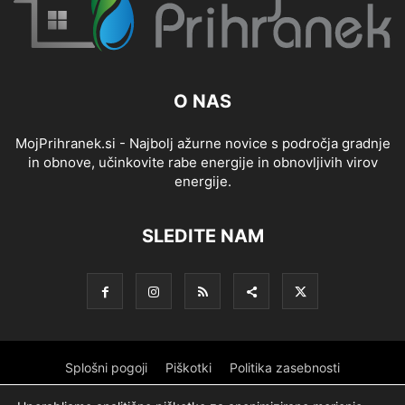
O NAS
MojPrihranek.si - Najbolj ažurne novice s področja gradnje
in obnove, učinkovite rabe energije in obnovljivih virov
energije.
SLEDITE NAM
Splošni pogoji
Piškotki
Politika zasebnosti
Oglaševanje
Partnerji
Sofinanciranje
Ekipa
Logotip