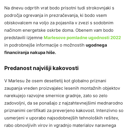
Na dnevu odprtih vrat bodo prisotni tudi strokovnjaki s
področja ogrevanja in prezračevanja, ki bodo vsem
obiskovalcem na voljo za pojasnila v zvezi s sodobnim
načinom energetske oskrbe doma. Obenem vam bodo
predstavili izjemne
Marlesove pomladne ugodnosti 2022
in podrobnejše informacije o možnostih
ugodnega
financiranja nakupa hiše.
Predanost najvišji kakovosti
V Marlesu že osem desetletij kot globalno priznani
zaupanja vreden proizvajalec lesenih montažnih objektov
narekujejo razvojne smernice gradnje, zato so zelo
zadovoljni, da se ponašajo z najzahtevnejšimi mednarodno
priznanimi certifikati za preverjeno kakovost. Intenzivno so
usmerjeni v uporabo najsodobnejših tehnoloških rešitev,
rabo obnovljivih virov in vgradnjo materialov naravnega