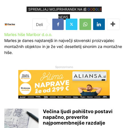
SPREMLJAJ MOJPRIHRANEK NA 📰
G
O
O
G
L
E
NEWS
Marles hiše Maribor d.o.o.
Marles je danes najstarejši in največji slovenski proizvajalec
montažnih objektov in je že več desetletij sinonim za montažne
hiše.
Sponzorirano
Večina ljudi pohištvo postavi
napačno, preverite
najpomembnejše razdalje