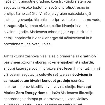
načelom trajnostne gradnje, konstrukcijski sistem pa
zagotavlja visoko toplotno, zvočno, protipotresno in
protipožarno zaščito. V hišo je vgrajen najsodobnejši
sistem ogrevanja, hlajenja in priprave tople sanitarne vode,
ki zagotavlja izjemno nizke stroške bivanja in visoko
bivalno ugodje. Marlesova tehnologija z optimiziranimi
detajli doprinaša k visoki energetski učinkovitosti in k
brezhibnemu delovanju hiše.
Arhitekturna zasnova hiše je zelo primerna za
gradnjo v
pasivnem
oziroma
skoraj nič-energijskem standardu
,
znotraj katerega vodilni proizvajalec lesenih montažnih hiš
v Sloveniji zagotavlja celovite rešitve za
neodvisen in
samozadosten bivalni koncept gradnje
(sončna
elektrarna) brez škodljivih vplivov na okolje.
Koncept
Marles Zero Energy Home
odraža Marlesovo filozofijo
naprednega pristopa pri obravnavanju vseh vidikov
bivalnega ugodja – s poudarkom na arhitekturni