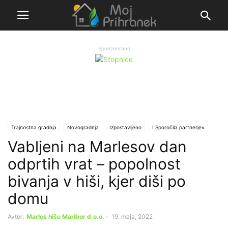
Sponzorirano
Trajnostna gradnja
Novogradnja
Izpostavljeno
Ι Sporočila partnerjev
Vabljeni na Marlesov dan
odprtih vrat – popolnost
bivanja v hiši, kjer diši po
domu
Avtor:
Marles hiše Maribor d.o.o.
-
19. maja, 2022