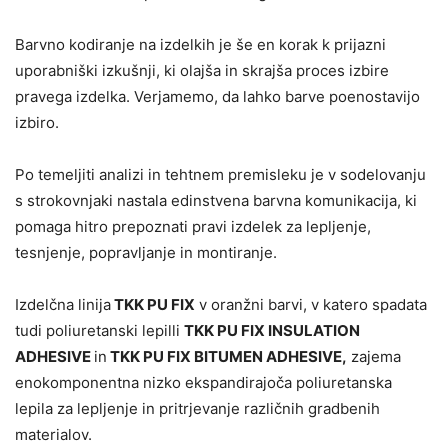
Barvno kodiranje na izdelkih je še en korak k prijazni
uporabniški izkušnji, ki olajša in skrajša proces izbire
pravega izdelka. Verjamemo, da lahko barve poenostavijo
izbiro.
Po temeljiti analizi in tehtnem premisleku je v sodelovanju
s strokovnjaki nastala edinstvena barvna komunikacija, ki
pomaga hitro prepoznati pravi izdelek za lepljenje,
tesnjenje, popravljanje in montiranje.
Izdelčna linija
TKK PU FIX
v oranžni barvi, v katero spadata
tudi poliuretanski lepilli
TKK PU FIX INSULATION
ADHESIVE
in
TKK PU FIX BITUMEN ADHESIVE,
zajema
enokomponentna nizko ekspandirajoča poliuretanska
lepila za lepljenje in pritrjevanje različnih gradbenih
materialov.