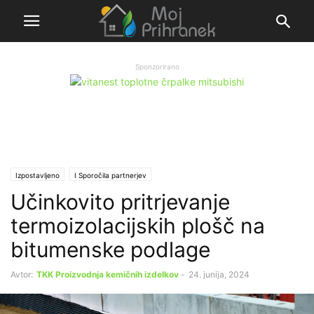
Sponzorirano
Izpostavljeno
Ι Sporočila partnerjev
Učinkovito pritrjevanje
termoizolacijskih plošč na
bitumenske podlage
Avtor:
TKK Proizvodnja kemičnih izdelkov
-
24. junija, 2024