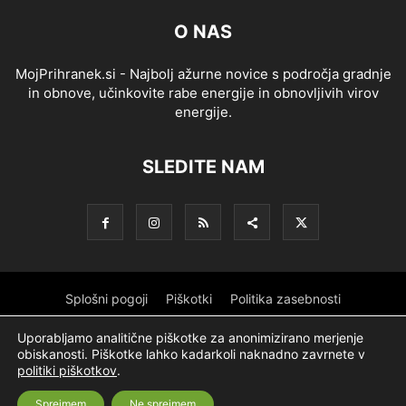
O NAS
MojPrihranek.si - Najbolj ažurne novice s področja gradnje
in obnove, učinkovite rabe energije in obnovljivih virov
energije.
SLEDITE NAM
Splošni pogoji
Piškotki
Politika zasebnosti
Oglaševanje
Partnerji
Sofinanciranje
Ekipa
Logotip
Uporabljamo analitične piškotke za anonimizirano merjenje
obiskanosti. Piškotke lahko kadarkoli naknadno zavrnete v
O podjetju
politiki piškotkov
.
Sprejmem
Ne sprejmem