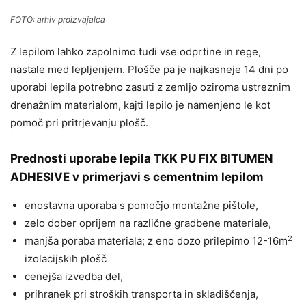
FOTO: arhiv proizvajalca
Z lepilom lahko zapolnimo tudi vse odprtine in rege,
nastale med lepljenjem. Plošče pa je najkasneje 14 dni po
uporabi lepila potrebno zasuti z zemljo oziroma ustreznim
drenažnim materialom, kajti lepilo je namenjeno le kot
pomoč pri pritrjevanju plošč.
Prednosti uporabe lepila TKK PU FIX BITUMEN
ADHESIVE v primerjavi s cementnim lepilom
enostavna uporaba s pomočjo montažne pištole,
zelo dober oprijem na različne gradbene materiale,
2
manjša poraba materiala; z eno dozo prilepimo 12-16m
izolacijskih plošč
cenejša izvedba del,
prihranek pri stroških transporta in skladiščenja,