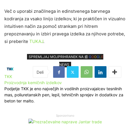
Več o uporabi značilnega in edinstvenega barvnega
kodiranja za vsako linijo izdelkov, ki je praktičen in vizualno
intuitiven način za pomoč strankam pri hitrem
prepoznavanju in izbiri pravega izdelka za njihove potrebe,
si preberite
TUKAJ
.
SPREMLJAJ MOJPRIHRANEK NA 📰
G
O
O
G
L
E
NEWS
TKK
Proizvodnja kemičnih izdelkov
Podjetje TKK je eno največjih in vodilnih proizvajalcev tesnilnih
mas, poliuretanskih pen, lepil, tehničnih sprejev in dodatkov za
beton ter malto.
Sponzorirano