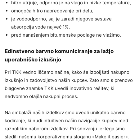
hitro utrjuje, odporno je na vlago in nizke temperature,
omogoča hitro napredovanje pri delu,
je vodoodporno, saj je zaradi njegove sestave
absorpcija vode največ 1%,
pred nanašanjem bitumenske podlage ne vlažimo.
Edinstveno barvno komuniciranje za lažjo
uporabniško izkušnjo
Pri TKK vedno iščemo načine, kako še izboljšati nakupno
izkušnjo in zadovoljstvo naših kupcev. Zato smo s prenovo
blagovne znamke TKK uvedli inovativno rešitev, ki
nedvomno olajša nakupni proces.
Na embalaži naših izdelkov smo uvedli unikatno barvno
kodiranje, ki nudi intuitiven način navigacije kupcev med
raznolikim naborom izdelkov. Pri snovanju le-tega smo
sledili našemu korporativnemu sloganu »Make it easier«.