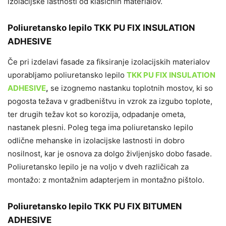
izolacijske lastnosti od klasičnih materialov.
Poliuretansko lepilo
TKK PU FIX INSULATION
ADHESIVE
Če pri izdelavi fasade za fiksiranje izolacijskih materialov
uporabljamo poliuretansko lepilo
TKK PU FIX INSULATION
ADHESIVE
,
se izognemo nastanku toplotnih mostov, ki so
pogosta težava v gradbeništvu in vzrok za izgubo toplote,
ter drugih težav kot so korozija, odpadanje ometa,
nastanek plesni. Poleg tega ima poliuretansko lepilo
odlične mehanske in izolacijske lastnosti in dobro
nosilnost, kar je osnova za dolgo življenjsko dobo fasade.
Poliuretansko lepilo je na voljo v dveh različicah za
montažo: z montažnim adapterjem in montažno pištolo.
Poliuretansko lepilo
TKK PU FIX BITUMEN
ADHESIVE