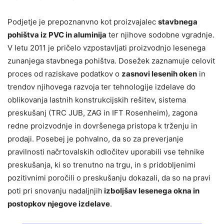
Podjetje je prepoznanvno kot proizvajalec
stavbnega
pohištva iz PVC in aluminija
ter njihove sodobne vgradnje.
V letu 2011 je pričelo vzpostavljati proizvodnjo lesenega
zunanjega stavbnega pohištva. Dosežek zaznamuje celovit
proces od raziskave podatkov o
zasnovi lesenih oken
in
trendov njihovega razvoja ter tehnologije izdelave do
oblikovanja lastnih konstrukcijskih rešitev, sistema
preskušanj (TRC JUB, ZAG in IFT Rosenheim), zagona
redne proizvodnje in dovršenega pristopa k trženju in
prodaji. Posebej je pohvalno, da so za preverjanje
pravilnosti načrtovalskih odločitev uporabili vse tehnike
preskušanja, ki so trenutno na trgu, in s pridobljenimi
pozitivnimi poročili o preskušanju dokazali, da so na pravi
poti pri snovanju nadaljnjih
izboljšav lesenega okna in
postopkov njegove izdelave
.