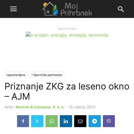
Sponzorirano
Izpostavljeno
Ι Sporočila partnerjev
Priznanje ZKG za leseno okno
– AJM
Avtor:
Nevtron & Company, d. o. o.
-
15. marca, 2014