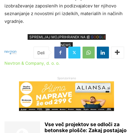
izobraževanje zaposlenih in podizvajalcev ter njihovo
seznanjanje z novostmi pri izdelkih, materialih in načinih
vgradnje.
SPREMLJAJ MOJPRIHRANEK NA 📰
G
O
O
G
L
E
NEWS
Nevtron & Company, d. o. o.
Sponzorirano
Vse več projektov se odloči za
betonske plošče: Zakaj postajajo