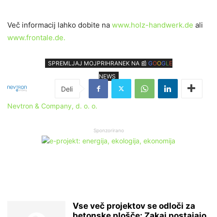
Več informacij lahko dobite na
www.holz-handwerk.de
ali
www.frontale.de.
SPREMLJAJ MOJPRIHRANEK NA 📰
G
O
O
G
L
E
NEWS
Nevtron & Company, d. o. o.
Sponzorirano
Vse več projektov se odloči za
betonske plošče: Zakaj postajajo