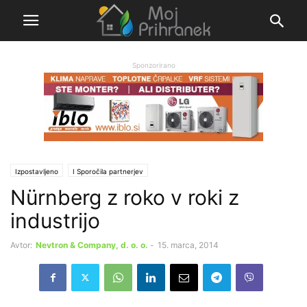
Sponzorirano
Izpostavljeno
Ι Sporočila partnerjev
Nürnberg z roko v roki z
industrijo
Avtor:
Nevtron & Company, d. o. o.
-
15. marca, 2014