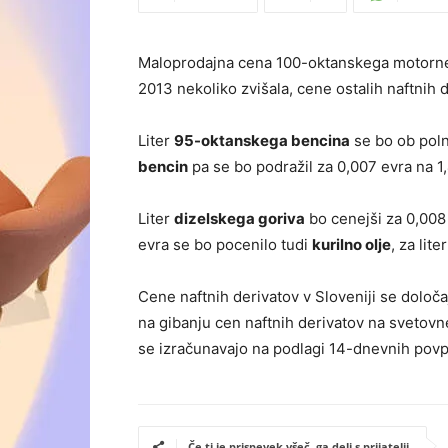
Maloprodajna cena 100-oktanskega motorneg
2013 nekoliko zvišala, cene ostalih naftnih d
Liter
95-oktanskega bencina
se bo ob poln
bencin
pa se bo podražil za 0,007 evra na 1
Liter
dizelskega goriva
bo cenejši za 0,008 
evra se bo pocenilo tudi
kurilno olje
, za lit
Cene naftnih derivatov v Sloveniji se določa
na gibanju cen naftnih derivatov na svetovn
se izračunavajo na podlagi 14-dnevnih povpr
Če ti je prispevek všeč, ga deli s prijatelji