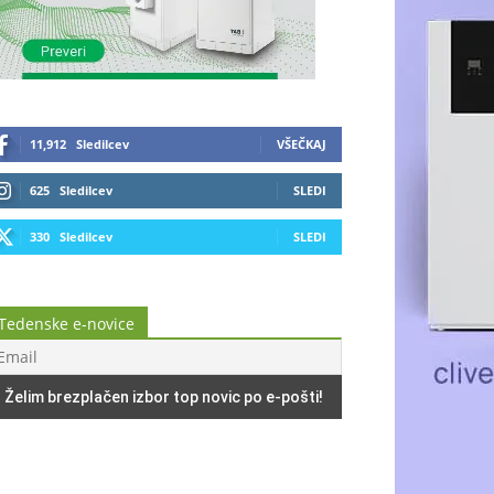
11,912
Sledilcev
VŠEČKAJ
625
Sledilcev
SLEDI
330
Sledilcev
SLEDI
Tedenske e-novice