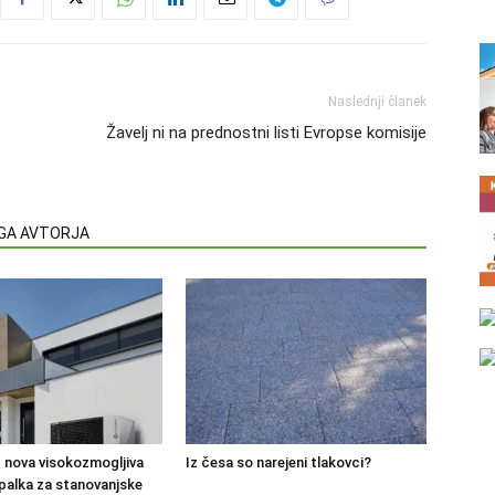
Naslednji članek
Žavelj ni na prednostni listi Evropse komisije
EGA AVTORJA
 nova visokozmogljiva
Iz česa so narejeni tlakovci?
palka za stanovanjske