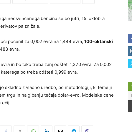
a neosvinčenega bencina se bo jutri, 15. oktobra
erivatov pa znižale.
oči pocenil za 0,002 evra na 1,444 evra,
100-oktanski
,483 evra.
evra in bo tako treba zanj odšteti 1,370 evra. Za 0,002
er katerega bo treba odšteti 0,999 evra.
jo skladno z vladno uredbo, po metodologiji, ki temelji
em trgu in na gibanju tečaja dolar-evro. Modelske cene
ečij.