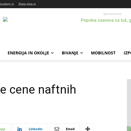
Student.si
Zlata-leta.si
Sponzorirano
ENERGIJA IN OKOLJE
BIVANJE
MOBILNOST
IZ
e cene naftnih
App
Linkedin
Email