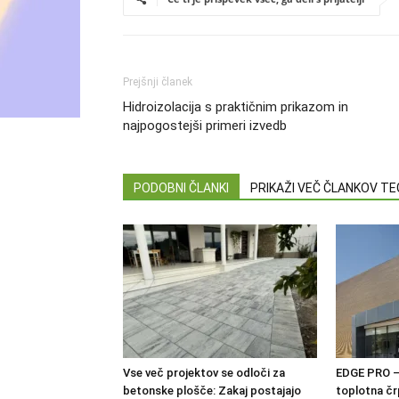
Prejšnji članek
Hidroizolacija s praktičnim prikazom in
najpogostejši primeri izvedb
PODOBNI ČLANKI
PRIKAŽI VEČ ČLANKOV T
Vse več projektov se odloči za
EDGE PRO –
betonske plošče: Zakaj postajajo
toplotna čr