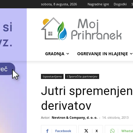
sobota, 8 avgusta, 2026
Nagradne igre
Dogodki
GRADNJA
OGREVANJE IN HLAJENJE
Izpostavljeno
Ι Sporočila partnerjev
Jutri spremenjen
derivatov
Avtor:
Nevtron & Company, d. o. o.
-
14. oktobra, 2013
Facebook
X
Whats