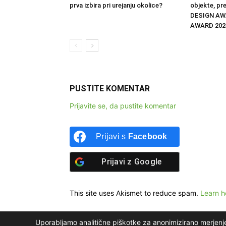
prva izbira pri urejanju okolice?
objekte, pr
DESIGN AW
AWARD 202
PUSTITE KOMENTAR
Prijavite se, da pustite komentar
Prijavi s
Facebook
Prijavi z
Google
This site uses Akismet to reduce spam.
Learn h
Uporabljamo analitične piškotke za anonimizirano merjenj