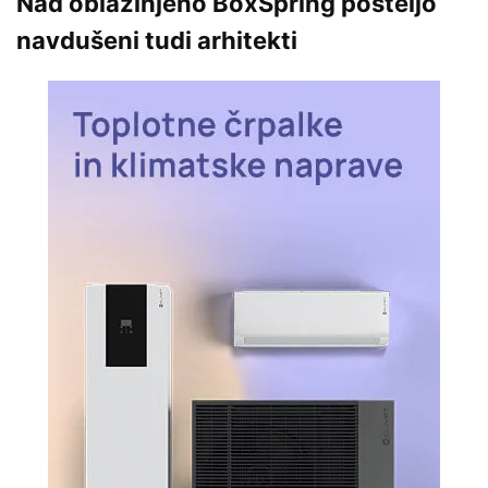
Nad oblazinjeno BoxSpring posteljo
navdušeni tudi arhitekti