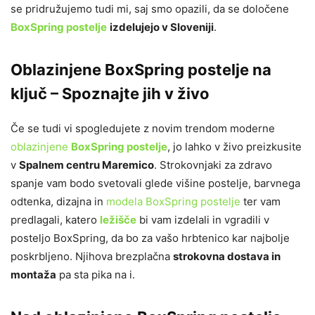
se pridružujemo tudi mi, saj smo opazili, da se določene
BoxSpring postelje
izdelujejo v Sloveniji
.
Oblazinjene BoxSpring postelje na
ključ – Spoznajte jih v živo
Če se tudi vi spogledujete z novim trendom moderne
oblazinjene
BoxSpring postelje
, jo lahko v živo preizkusite
v
Spalnem centru Maremico
. Strokovnjaki za zdravo
spanje vam bodo svetovali glede višine postelje, barvnega
odtenka, dizajna in
modela BoxSpring postelje
ter vam
predlagali, katero
ležišče
bi vam izdelali in vgradili v
posteljo BoxSpring, da bo za vašo hrbtenico kar najbolje
poskrbljeno. Njihova brezplačna
strokovna dostava in
montaža
pa sta pika na i.