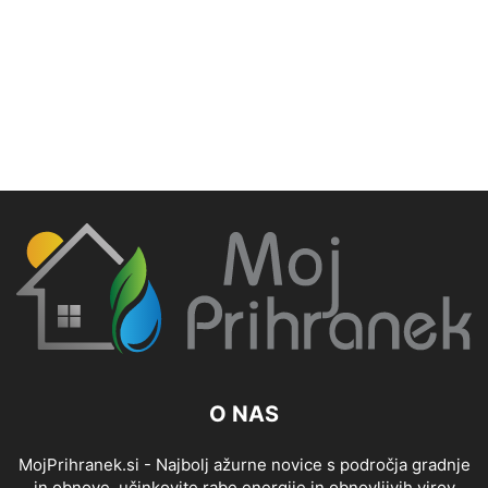
O NAS
MojPrihranek.si - Najbolj ažurne novice s področja gradnje
in obnove, učinkovite rabe energije in obnovljivih virov