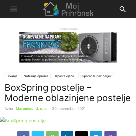
Sponzorirano
Bivanje
Notranja oprema
Izpostavljeno
Ι Sporočila partnerjev
BoxSpring postelje –
Moderne oblazinjene postelje
Avtor:
Maremico, d. o. o.
-
30. novembra, 2021