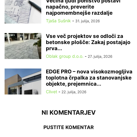
Večina ljudi pohištvo postavi
napačno, preverite
najpomembnejše razdalje
Tjaša Sušnik
-
31. julija, 2026
Vse več projektov se odloči za
betonske plošče: Zakaj postajajo
prva...
Oblak group d.o.o.
-
27. julija, 2026
EDGE PRO – nova visokozmogljiva
toplotna črpalka za stanovanjske
objekte, prejemnica...
Clivet
-
22. julija, 2026
NI KOMENTARJEV
PUSTITE KOMENTAR