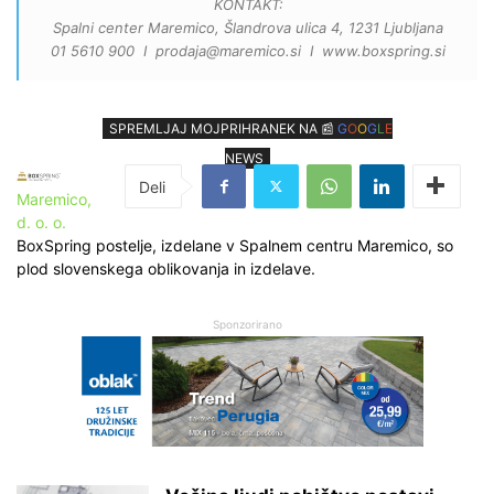
KONTAKT:
Spalni center Maremico, Šlandrova ulica 4, 1231 Ljubljana
01 5610 900 I prodaja@maremico.si I www.boxspring.si
SPREMLJAJ MOJPRIHRANEK NA 📰
G
O
O
G
L
E
NEWS
Maremico,
d. o. o.
BoxSpring postelje, izdelane v Spalnem centru Maremico, so
plod slovenskega oblikovanja in izdelave.
Sponzorirano