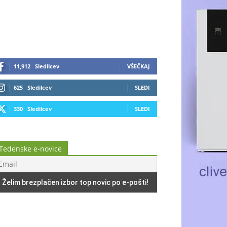
11,912
Sledilcev
VŠEČKAJ
625
Sledilcev
SLEDI
330
Sledilcev
SLEDI
Tedenske e-novice