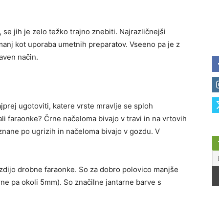
e jih je zelo težko trajno znebiti. Najrazličnejši
 manj kot uporaba umetnih preparatov. Vseeno pa je z
raven način.
jprej ugotoviti, katere vrste mravlje se sploh
i faraonke? Črne načeloma bivajo v travi in na vrtovih
znane po ugrizih in načeloma bivajo v gozdu. V
zdijo drobne faraonke. So za dobro polovico manjše
rne pa okoli 5mm). So značilne jantarne barve s