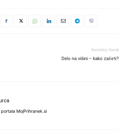
Naslednji članek
Delo na višini – kako začeti?
urca
portala MojPrihranek.si