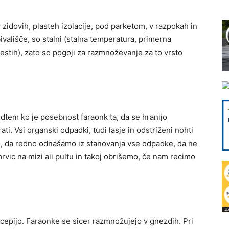
zidovih, plasteh izolacije, pod parketom, v razpokah in
bivališče, so stalni (stalna temperatura, primerna
estih), zato so pogoji za razmnoževanje za to vrsto
edtem ko je posebnost faraonk ta, da se hranijo
ti. Vsi organski odpadki, tudi lasje in odstriženi nohti
mo, da redno odnašamo iz stanovanja vse odpadke, da ne
rvic na mizi ali pultu in takoj obrišemo, če nam recimo
zcepijo. Faraonke se sicer razmnožujejo v gnezdih. Pri