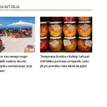
EGA AVTORJA
kor vas nesejo noge!
Tempirana bomba v kuhinji: teh pet
ivih znakov, da ste
živil lahko postane strupenih, zato
ili v restavracijo, ki je
jih po preteku roka nikoli ne jejte!
past