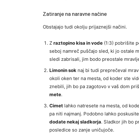
Zatiranje na naravne načine
Obstajajo tudi okolju prijaznejši načini.
Z
raztopino kisa in vode
(1:3) pobrišite p
seboj namreč puščajo sled, ki jo ostale m
sledi zabrisali, jim bodo preostale mravlje
Limonin sok
naj bi tudi preprečeval mrav
okoli oken ter na mesta, od koder ste vide
znebili, jih bo pa zagotovo v vaš dom pr
mete
.
Cimet
lahko natresete na mesta, od koder 
pa niti najmanj. Podobno lahko poskusite
dodate nekaj sladkorja
. Sladkor jih bo 
posledice so zanje uničujoče.