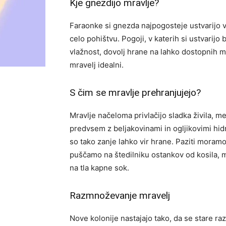
Kje gnezdijo mravlje?
Faraonke si gnezda najpogosteje ustvarijo v 
celo pohištvu. Pogoji, v katerih si ustvarijo 
vlažnost, dovolj hrane na lahko dostopnih m
mravelj idealni.
S čim se mravlje prehranjujejo?
Mravlje načeloma privlačijo sladka živila, m
predvsem z beljakovinami in ogljikovimi hidra
so tako zanje lahko vir hrane. Paziti mora
puščamo na štedilniku ostankov od kosila, m
na tla kapne sok.
Razmnoževanje mravelj
Nove kolonije nastajajo tako, da se stare ra