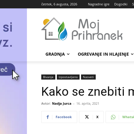
četrtek, 6 avgusta, 2026
Nagradne igre
Dogodki
S
GRADNJA
OGREVANJE IN HLAJENJE
Bivanje
Izpostavljeno
Nasveti
Kako se znebiti 
Avtor:
Nadja Jurca
-
16. aprila, 2021
Facebook
X
Whats