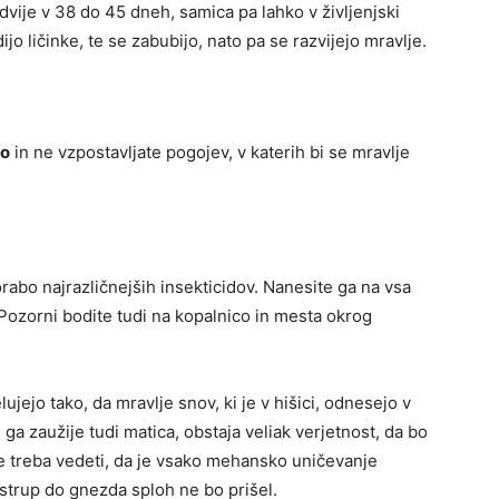
odvije v 38 do 45 dneh, samica pa lahko v življenjski
ijo ličinke, te se zabubijo, nato pa se razvijejo mravlje.
no
in ne vzpostavljate pogojev, v katerih bi se mravlje
rabo najrazličnejših insekticidov. Nanesite ga na vsa
. Pozorni bodite tudi na kopalnico in mesta okrog
ujejo tako, da mravlje snov, ki je v hišici, odnesejo v
ga zaužije tudi matica, obstaja veliak verjetnost, da bo
 treba vedeti, da je vsako mehansko uničevanje
 strup do gnezda sploh ne bo prišel.