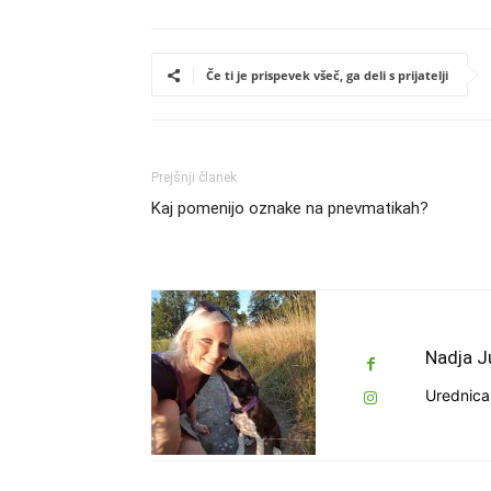
Če ti je prispevek všeč, ga deli s prijatelji
Prejšnji članek
Kaj pomenijo oznake na pnevmatikah?
Nadja J
Urednica 