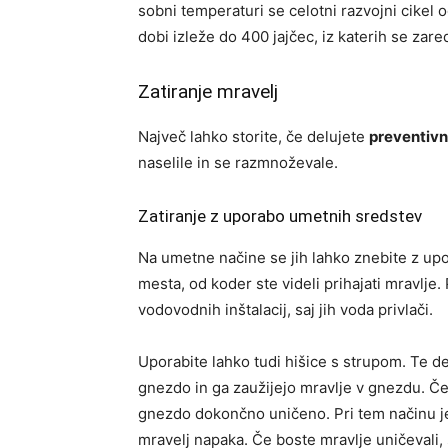
sobni temperaturi se celotni razvojni cikel 
dobi izleže do 400 jajčec, iz katerih se zared
Zatiranje mravelj
Največ lahko storite, če delujete
preventiv
naselile in se razmnoževale.
Zatiranje z uporabo umetnih sredstev
Na umetne načine se jih lahko znebite z upo
mesta, od koder ste videli prihajati mravlje
vodovodnih inštalacij, saj jih voda privlači.
Uporabite lahko tudi hišice s strupom. Te del
gnezdo in ga zaužijejo mravlje v gnezdu. Če 
gnezdo dokončno uničeno. Pri tem načinu je
mravelj napaka. Če boste mravlje uničevali,