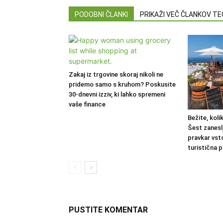
PODOBNI ČLANKI
PRIKAŽI VEČ ČLANKOV T
Zakaj iz trgovine skoraj nikoli ne
pridemo samo s kruhom? Poskusite
30-dnevni izziv, ki lahko spremeni
vaše finance
Bežite, koli
Šest zaneslj
pravkar vstop
turistična 
PUSTITE KOMENTAR