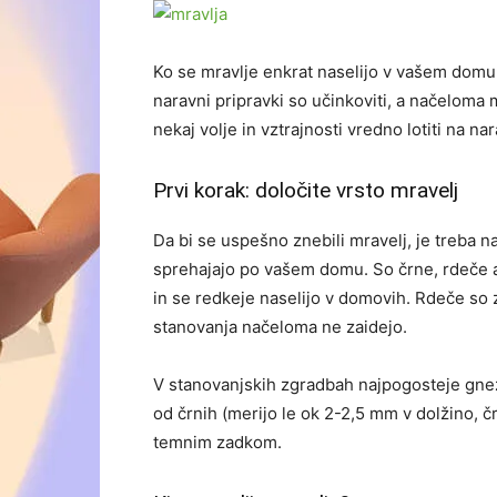
Ko se mravlje enkrat naselijo v vašem domu, s
naravni pripravki so učinkoviti, a načeloma
nekaj volje in vztrajnosti vredno lotiti na na
Prvi korak: določite vrsto mravelj
Da bi se uspešno znebili mravelj, je treba na
sprehajajo po vašem domu. So črne, rdeče al
in se redkeje naselijo v domovih. Rdeče so 
stanovanja načeloma ne zaidejo.
V stanovanjskih zgradbah najpogosteje gne
od črnih (merijo le ok 2-2,5 mm v dolžino, č
temnim zadkom.