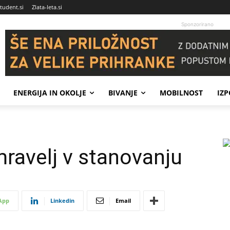
tudent.si
Zlata-leta.si
Sponzorirano
ENERGIJA IN OKOLJE
BIVANJE
MOBILNOST
IZ
mravelj v stanovanju
App
Linkedin
Email