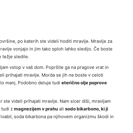
ovršine, po katerih ste videli hoditi mravlje. Mravlje za
ravlje vonjajo in jim tako sploh lahko sledijo. Če boste
 težje sledile.
ljam vstop v vaš dom. Popršite ga na pragove vrat in
li prihajati mravlje. Morda se jih ne boste v celoti
išlo manj. Podobno deluje tudi
eterično olje poprove
ste videli prihajati mravlje. Nam sicer diši, mravljam
 tudi z
magnezijem v prahu
ali
sodo bikarbono, ki ji
privabil, soda bikarbona pa njihovem organizmu škodi in