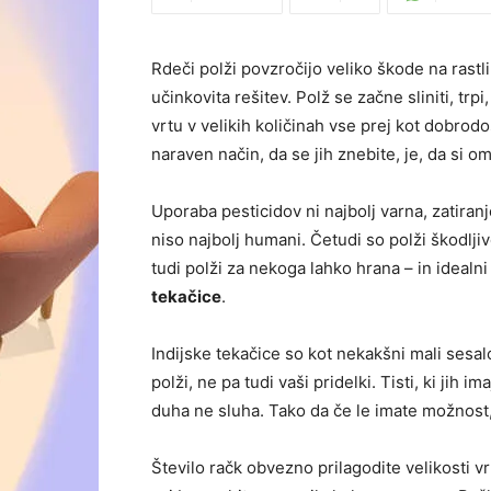
Rdeči polži povzročijo veliko škode na rastli
učinkovita rešitev. Polž se začne sliniti, tr
vrtu v velikih količinah vse prej kot dobrodoš
naraven način, da se jih znebite, je, da si om
Uporaba pesticidov ni najbolj varna, zatiranj
niso najbolj humani. Četudi so polži škodljivc
tudi polži za nekoga lahko hrana – in idealni
tekačice
.
Indijske tekačice so kot nekakšni mali sesalc
polži, ne pa tudi vaši pridelki. Tisti, ki jih i
duha ne sluha. Tako da če le imate možnost, 
Število račk obvezno prilagodite velikosti v