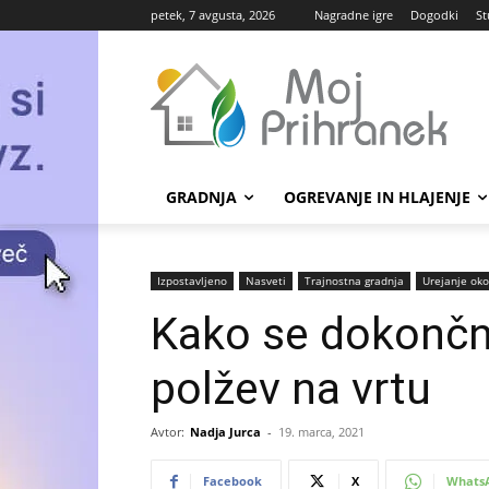
petek, 7 avgusta, 2026
Nagradne igre
Dogodki
St
GRADNJA
OGREVANJE IN HLAJENJE
Izpostavljeno
Nasveti
Trajnostna gradnja
Urejanje oko
Kako se dokončno
polžev na vrtu
Avtor:
Nadja Jurca
-
19. marca, 2021
Facebook
X
Whats