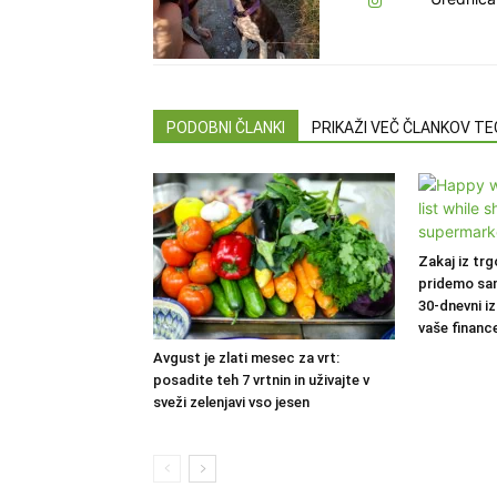
PODOBNI ČLANKI
PRIKAŽI VEČ ČLANKOV T
Zakaj iz trg
pridemo sa
30-dnevni iz
vaše financ
Avgust je zlati mesec za vrt:
posadite teh 7 vrtnin in uživajte v
sveži zelenjavi vso jesen