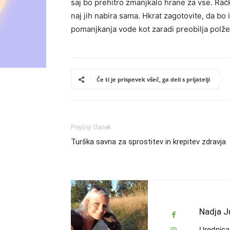
saj bo prehitro zmanjkalo hrane za vse. Rač
naj jih nabira sama. Hkrat zagotovite, da bo
pomanjkanja vode kot zaradi preobilja polž
Če ti je prispevek všeč, ga deli s prijatelji
Prejšnji članek
Turška savna za sprostitev in krepitev zdravja
Nadja J
Urednica 