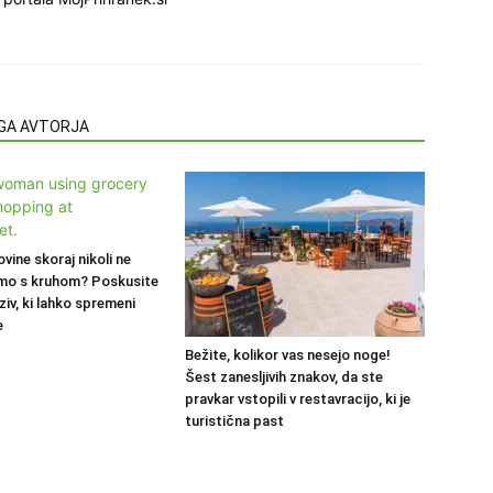
EGA AVTORJA
ovine skoraj nikoli ne
mo s kruhom? Poskusite
ziv, ki lahko spremeni
e
Bežite, kolikor vas nesejo noge!
Šest zanesljivih znakov, da ste
pravkar vstopili v restavracijo, ki je
turistična past