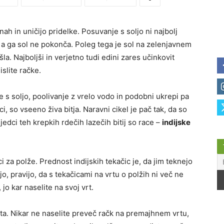
nah in uničijo pridelke. Posuvanje s soljo ni najbolj
pi, a ga sol ne pokonča. Poleg tega je sol na zelenjavnem
la. Najboljši in verjetno tudi edini zares učinkovit
islite račke.
e s soljo, poolivanje z vrelo vodo in podobni ukrepi pa
i, so vseeno živa bitja. Naravni cikel je pač tak, da so
 jedci teh krepkih rdečih lazečih bitij so race –
indijske
i za polže. Prednost indijskih tekačic je, da jim teknejo
majo, pravijo, da s tekačicami na vrtu o polžih ni več ne
jo kar naselite na svoj vrt.
rta. Nikar ne naselite preveč račk na premajhnem vrtu,