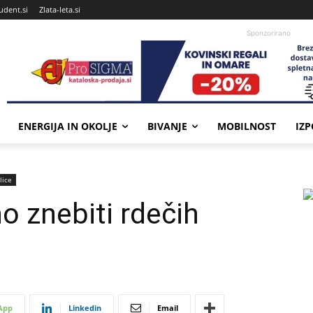
udent.si
Zlata-leta.si
Sponzorirano
ENERGIJA IN OKOLJE
BIVANJE
MOBILNOST
IZ
lice
 znebiti rdečih
App
Linkedin
Email