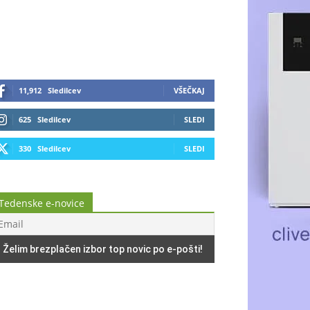
11,912
Sledilcev
VŠEČKAJ
625
Sledilcev
SLEDI
330
Sledilcev
SLEDI
Tedenske e-novice