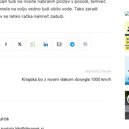
kam tudi ne nosite nabranih polžev v posodi, temveč
 imela na voljo vedno tudi obilo vode. Tako zaradi
ev se lahko račka namreč zaduši.
Naslednji članek
Kitajska bo z novim vlakom dosegla 1000 km/h
urca
portala MojPrihranek.si