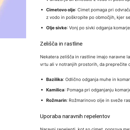
Cimetovo olje
: Cimet pomaga pri odvrača
z vodo in poškropite po območjih, kjer se 
Olje sivke
: Vonj po sivki odganja komarje
Zelišča in rastline
Nekatera zelišča in rastline imajo naravne la
vrtu ali v notranjih prostorih, da preprečite
Bazilika
: Odlično odganja muhe in komarje
Kamilica
: Pomaga pri odganjanju komarje
Rožmarin
: Rožmarinovo olje in sveže ras
Uporaba naravnih repelentov
Naravni repelenti, kot so cimet, poprova met