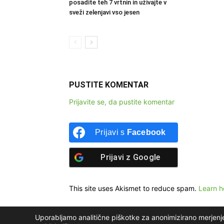
posadite teh 7 vrtnin in uživajte v
sveži zelenjavi vso jesen
PUSTITE KOMENTAR
Prijavite se, da pustite komentar
Prijavi s
Facebook
Prijavi z
Google
This site uses Akismet to reduce spam.
Learn h
Uporabljamo analitične piškotke za anonimizirano merjenj