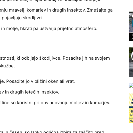
nju mravelj, komarjev in drugih insektov. Zmešajte ga
pojavljajo škodljivci.
 in molje, hkrati pa ustvarja prijetno atmosfero.
stnosti, ki odbijajo škodljivce. Posadite jih na svojem
 okužbe.
. Posadite jo v bližini oken ali vrat.
v in drugih letečih insektov.
tline so koristni pri obvladovanju moljev in komarjev.
a in česen, so lahko odlična izbira za zaščito pred