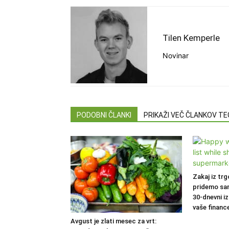
Tilen Kemperle
Novinar
PODOBNI ČLANKI
PRIKAŽI VEČ ČLANKOV T
Zakaj iz trg
pridemo sa
30-dnevni iz
vaše financ
Avgust je zlati mesec za vrt: