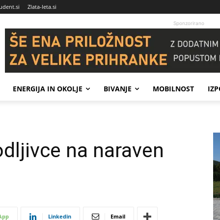
udent.si
Zlata-leta.si
Sponzorirano
ENERGIJA IN OKOLJE
BIVANJE
MOBILNOST
IZ
dljivce na naraven
App
Linkedin
Email