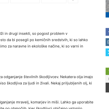
lži in drugi insekti, so pogost problem v
sto da bi posegli po kemičnih sredstvih, ki so lahko
čimo za naravne in ekološke načine, ki so varni in
a odganjanje številnih škodljivcev. Nekatera olja imajo
 škodljiva za ljudi in živali. Nekaj priljubljenih olj, ki
dganjanje mravelj, komarjev in miši. Lahko ga uporabite
te po območjih, kjer škodljivci običajno vstopijo.