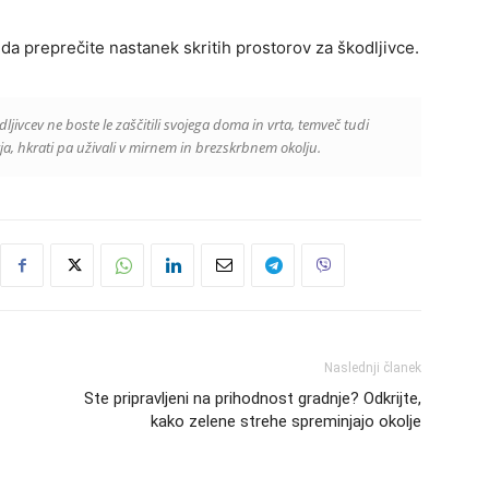
da preprečite nastanek skritih prostorov za škodljivce.
vcev ne boste le zaščitili svojega doma in vrta, temveč tudi
vja, hkrati pa uživali v mirnem in brezskrbnem okolju.
Naslednji članek
Ste pripravljeni na prihodnost gradnje? Odkrijte,
kako zelene strehe spreminjajo okolje