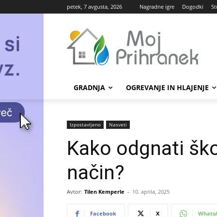
petek, 7 avgusta, 2026
Nagradne igre
Dogodki
St
GRADNJA
OGREVANJE IN HLAJENJE
Izpostavljeno
Nasveti
Kako odgnati ško
način?
Avtor:
Tilen Kemperle
-
10. aprila, 2025
Facebook
X
Whats