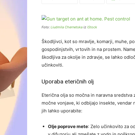
Foto:
Liudmila Chernetska
iz
iStock
Škodljivci, kot so mravlje, komarji, muhe, po
gospodinjstvih, vrtovih in na prostem. Name
škodljiva za okolje in zdravje, se lahko odlo
učinkoviti.
Uporaba eteričnih olj
Eterična olja so močna in naravna sredstva z
močne vonjave, ki odbijajo insekte, vendar niso
jih lahko uporabite:
Olje poprove mete
: Zelo učinkovito za o
v difuzorju ali zmešate z vodo in poškropi