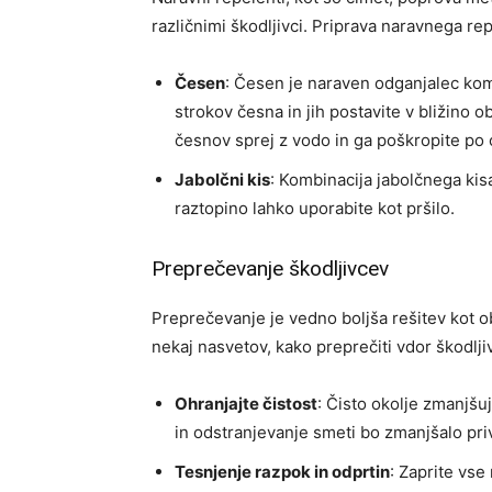
različnimi škodljivci. Priprava naravnega re
Česen
: Česen je naraven odganjalec kom
strokov česna in jih postavite v bližino o
česnov sprej z vodo in ga poškropite po o
Jabolčni kis
: Kombinacija jabolčnega ki
raztopino lahko uporabite kot pršilo.
Preprečevanje škodljivcev
Preprečevanje je vedno boljša rešitev kot ob
nekaj nasvetov, kako preprečiti vdor škodljiv
Ohranjajte čistost
: Čisto okolje zmanjšu
in odstranjevanje smeti bo zmanjšalo pri
Tesnjenje razpok in odprtin
: Zaprite vse