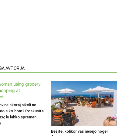
EGA AVTORJA
ovine skoraj nikoli ne
mo s kruhom? Poskusite
ziv, ki lahko spremeni
e
Bežite, kolikor vas nesejo noge!