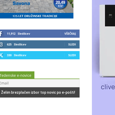
11,912
Sledilcev
VŠEČKAJ
625
Sledilcev
SLEDI
330
Sledilcev
SLEDI
Tedenske e-novice