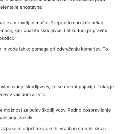
pelenta je enostavna:
arjev, mravelj in mušic. Preprosto narežite nekaj
bmočij, kjer opazite škodljivce. Lahko tudi pripravite
kolici.
sa in vode lahko pomaga pri odvračanju komarjev. To
vladovanje škodljivcev, ko se enkrat pojavijo. Tukaj je
cev v vaš dom ali vrt:
je možnost za pojav škodljivcev. Redno pospravljanje
vabljanje žuželk.
 razpoke in odprtine v oknih, vratih in stenah, skozi