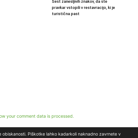
Šest zanesljivih znakov, da ste
pravkar vstopili v restavracijo, ki je
turistična past
ow your comment data is processed.
e obiskanosti. Piškotke lahko kadarkoli naknadno zavrnete v