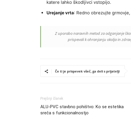
katere lahko škodljivci vstopijo.
Urejanje vrta
: Redno obrezujte grmovje, 
Z uporabo naravnih metod za odganjanje škodlji
prispevali k ohranjanju okolja in zdra
Če ti je prispevek všeč, ga deli s prijatelji
Prejšnji članek
ALU-PVC stavbno pohištvo: Ko se estetika
sreča s funkcionalnostjo