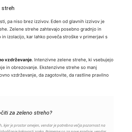
h streh
i, pa niso brez izzivov. Eden od glavnih izzivov je
ehe. Zelene strehe zahtevajo posebno gradnjo in
n izolacijo, kar lahko poveča stroške v primerjavi s
no vzdrževanje
. Intenzivne zelene strehe, ki vsebujejo
anje in obrezovanje. Ekstenzivne strehe so manj
vno vzdrževanje, da zagotovite, da rastline pravilno
čiti za zeleno streho?
h, kjer je prostor omejen, vendar je potrebna večja pozornost na
izboljšanje kakovosti zraka. Primerne so za nove gradnje, vendar