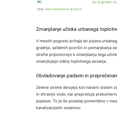
Foto:
Rene Notenbomer
iz
iStock
Zmanjšanje učinka urbanega toplotn
V mestih pogosto prihaja do pojava urbaneg
gradnje, asfaltnih površin in pomanjkanja z
strehe pripomorejo k zmanjšanju tega učinka
zmanjšujejo odboj toplotnega sevanja.
Obvladovanje padavin in preprečevan
Zelene strehe delujejo kot naravni sistem z
in shranijo vodo, kar preprečuje prekomern
poplave. To je še posebej pomembno v mest
kanalizacijskih sistemov.