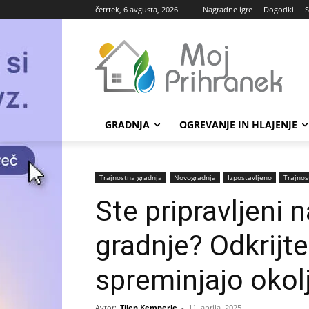
četrtek, 6 avgusta, 2026
Nagradne igre
Dogodki
S
GRADNJA
OGREVANJE IN HLAJENJE
Trajnostna gradnja
Novogradnja
Izpostavljeno
Trajnos
Ste pripravljeni 
gradnje? Odkrijte
spreminjajo okol
Avtor:
Tilen Kemperle
-
11. aprila, 2025