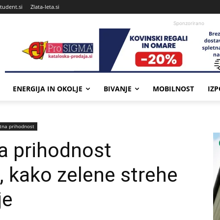
tudent.si
Zlata-leta.si
Sponzorirano
ENERGIJA IN OKOLJE
BIVANJE
MOBILNOST
IZ
tna prihodnost
na prihodnost
, kako zelene strehe
je