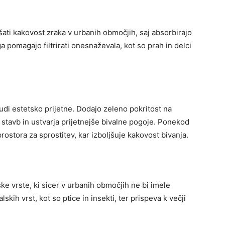
šati kakovost zraka v urbanih območjih, saj absorbirajo
ga pomagajo filtrirati onesnaževala, kot so prah in delci
udi estetsko prijetne. Dodajo zeleno pokritost na
 stavb in ustvarja prijetnejše bivalne pogoje. Ponekod
rostora za sprostitev, kar izboljšuje kakovost bivanja.
ske vrste, ki sicer v urbanih območjih ne bi imele
skih vrst, kot so ptice in insekti, ter prispeva k večji