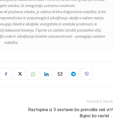
oječe stavbe, če omogočajo ustrezno nosilnost.
ma ali poslovne stavbe, je zelena streha dolgoročna naložba, ki bo
 nepremičnine in pripomogla k izboljšanju okolja v vašem mestu.
onujajo številne okoljske, energetske in estetske prednosti, ki
i kakovosti bivanja. Čeprav so začetni stroški postavitve višji,
oljši zrak in izboljšanje biotske raznovrstnosti – presegajo začetne
naložbe.
Naslednji članek
Raztopina iz 3 sestavin bo prerodila vaš vrt!
Bujno bo rastel …