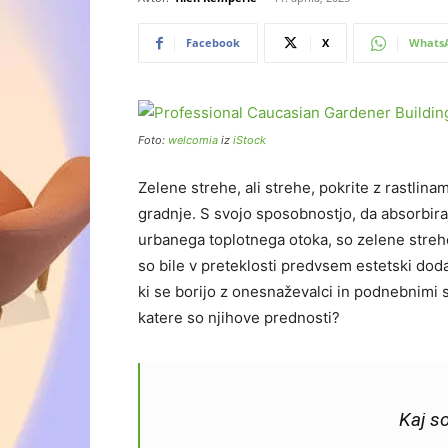
Facebook
X
Whats
Foto:
welcomia
iz
iStock
Zelene strehe, ali strehe, pokrite z rastlin
gradnje. S svojo sposobnostjo, da absorbira
urbanega toplotnega otoka, so zelene strehe
so bile v preteklosti predvsem estetski doda
ki se borijo z onesnaževalci in podnebnimi 
katere so njihove prednosti?
Kaj s