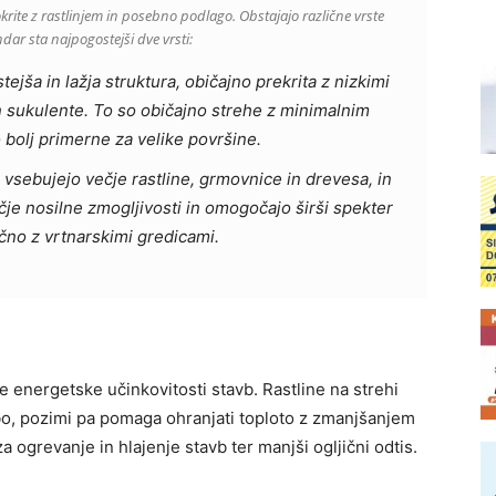
pokrite z rastlinjem in posebno podlago. Obstajajo različne vrste
ndar sta najpogostejši dve vrsti:
tejša in lažja struktura, običajno prekrita z nizkimi
in sukulente. To so običajno strehe z minimalnim
bolj primerne za velike površine.
e vsebujejo večje rastline, grmovnice in drevesa, in
je nosilne zmogljivosti in omogočajo širši spekter
jučno z vrtnarskimi gredicami.
e energetske učinkovitosti stavb. Rastline na strehi
avbo, pozimi pa pomaga ohranjati toploto z zmanjšanjem
 ogrevanje in hlajenje stavb ter manjši ogljični odtis.