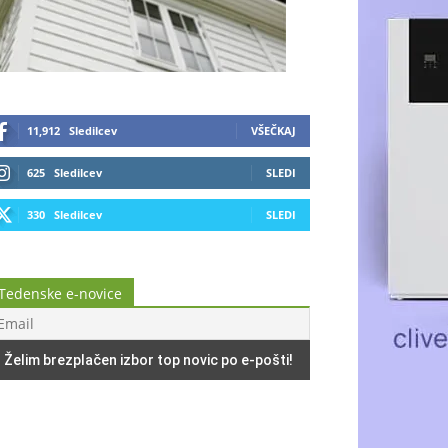
11,912
Sledilcev
VŠEČKAJ
625
Sledilcev
SLEDI
330
Sledilcev
SLEDI
Tedenske e-novice