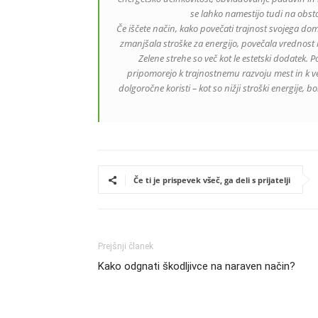
se lahko namestijo tudi na obst
Če iščete način, kako povečati trajnost svojega do
zmanjšala stroške za energijo, povečala vrednost
Zelene strehe so več kot le estetski dodatek. P
pripomorejo k trajnostnemu razvoju mest in k večj
dolgoročne koristi – kot so nižji stroški energije, b
Če ti je prispevek všeč, ga deli s prijatelji
Prejšnji članek
Kako odgnati škodljivce na naraven način?