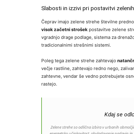
Slabosti in izzivi pri postavitvi zeleni
Čeprav imajo zelene strehe številne prednost
visok začetni strošek
postavitve zelene str
vgradnjo drage podlage, sistema za drenažo i
tradicionalnimi strešnimi sistemi.
Poleg tega zelene strehe zahtevajo
natanč
večje rastline, zahtevajo redno nego, zaliv
zahtevne, vendar še vedno potrebujete osno
rastejo.
Kdaj se odlo
Zelene strehe so odlična izbira v urbanih območji
energetsko učinkovitost, obvladovanje padavin in 