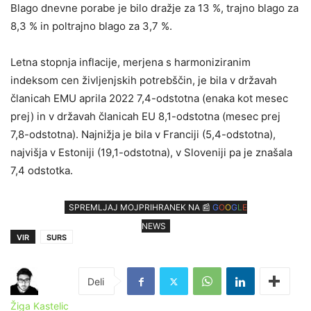
Blago dnevne porabe je bilo dražje za 13 %, trajno blago za
8,3 % in poltrajno blago za 3,7 %.
Letna stopnja inflacije, merjena s harmoniziranim
indeksom cen življenjskih potrebščin, je bila v državah
članicah EMU aprila 2022 7,4-odstotna (enaka kot mesec
prej) in v državah članicah EU 8,1-odstotna (mesec prej
7,8-odstotna). Najnižja je bila v Franciji (5,4-odstotna),
najvišja v Estoniji (19,1-odstotna), v Sloveniji pa je znašala
7,4 odstotka.
SPREMLJAJ MOJPRIHRANEK NA 📰
G
O
O
G
L
E
NEWS
VIR
SURS
Žiga Kastelic