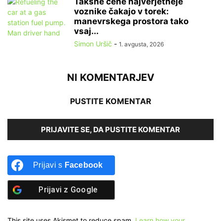
Takšne cene najverjetneje
voznike čakajo v torek:
manevrskega prostora tako
vsaj...
Simon Uršič
-
1. avgusta, 2026
NI KOMENTARJEV
PUSTITE KOMENTAR
PRIJAVITE SE, DA PUSTITE KOMENTAR
Prijavi s
Facebook
Prijavi z
Google
This site uses Akismet to reduce spam.
Learn how your