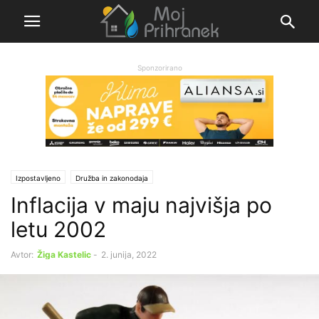
Sponzorirano
Izpostavljeno
Družba in zakonodaja
Inflacija v maju najvišja po
letu 2002
Avtor:
Žiga Kastelic
-
2. junija, 2022