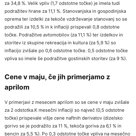
za 34,8 %. Velik vpliv (1,7 odstotne točke) je imela tudi
podražitev hrane za 11,1 %. Stanovanjska in gospodinjska
oprema ter izdelki za tekoče vzdrževanje stanovanj so se
podražili za 10,5 % in k inflaciji prispevali 0,8 odstotne
točke. Podražitve avtomobilov (za 11,1 %) ter izdelkov in
storitev iz skupine rekreacija in kultura (za 5,9 %) so
inflacijo zvišale po 0,6 odstotne točke. 0,5 odstotne točke
vpliva so imele še podražitve gostinskih storitev (za 9 %).
Cene v maju, če jih primerjamo z
aprilom
V primerjavi z mesecem aprilom so se cene v maju zvišale
za 2 odstotka.K mesečni inflaciji so največ (0,5 odstotne
točke) prispevale višje cene naftnih derivatov (dizelsko
gorivo se je podražilo za 11 %, tekoča goriva za 6,1 % in
bencin za 5,5 %). Po 0,3 odstotne točke vpliva na mesečno