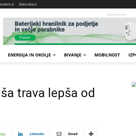
tudent.si
Zlata-leta.si
Sponzorirano
ENERGIJA IN OKOLJE
BIVANJE
MOBILNOST
IZ
aša trava lepša od
App
Linkedin
Email