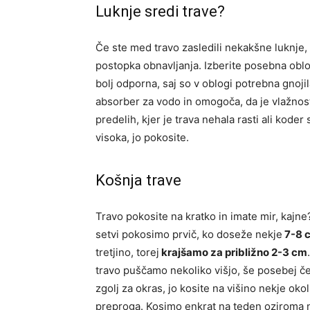
Luknje sredi trave?
Če ste med travo zasledili nekakšne luknje, p
postopka obnavljanja. Izberite posebna oblo
bolj odporna, saj so v oblogi potrebna gnojil
absorber za vodo in omogoča, da je vlažnos
predelih, kjer je trava nehala rasti ali koder
visoka, jo pokosite.
Košnja trave
Travo pokosite na kratko in imate mir, kajne?
setvi pokosimo prvič, ko doseže nekje
7-8 c
tretjino, torej
krajšamo za približno 2-3 cm
travo puščamo nekoliko višjo, še posebej če
zgolj za okras, jo kosite na višino nekje ok
preproga. Kosimo enkrat na teden oziroma na