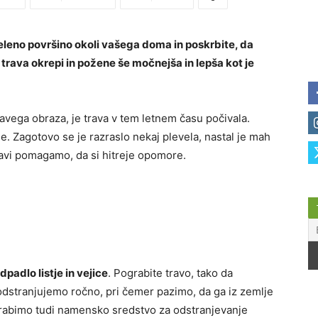
eleno površino okoli vašega doma in poskrbite, da
trava okrepi in požene še močnejša in lepša kot je
avega obraza, je trava v tem letnem času počivala.
e. Zagotovo se je razraslo nekaj plevela, nastal je mah
ravi pomagamo, da si hitreje opomore.
dpadlo listje in vejice
. Pograbite travo, tako da
dstranjujemo ročno, pri čemer pazimo, da ga iz zemlje
rabimo tudi namensko sredstvo za odstranjevanje