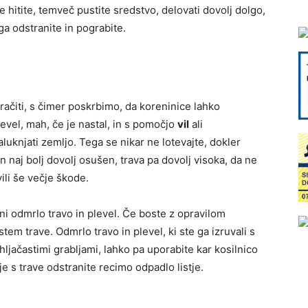
 hitite, temveč pustite sredstvo, delovati dovolj dolgo,
ga odstranite in pograbite.
ezračiti, s čimer poskrbimo, da koreninice lahko
evel, mah, če je nastal, in s pomočjo
vil
ali
aluknjati zemljo. Tega se nikar ne lotevajte, dokler
n naj bolj dovolj osušen, trava pa dovolj visoka, da ne
ili še večje škode.
ani odmrlo travo in plevel. Če boste z opravilom
em trave. Odmrlo travo in plevel, ki ste ga izruvali s
hljačastimi grabljami, lahko pa uporabite kar kosilnico
e s trave odstranite recimo odpadlo listje.