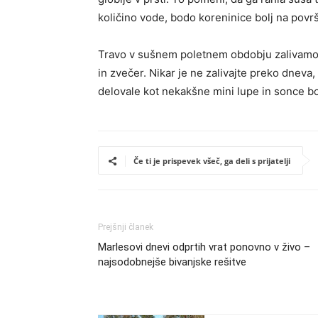
količino vode, bodo koreninice bolj na površ
Travo v sušnem poletnem obdobju zalivamo 
in zvečer. Nikar je ne zalivajte preko dneva, 
delovale kot nekakšne mini lupe in sonce b
Če ti je prispevek všeč, ga deli s prijatelji
Prejšnji članek
Marlesovi dnevi odprtih vrat ponovno v živo –
najsodobnejše bivanjske rešitve