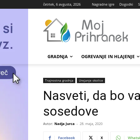
četrtek, 6 avgusta, 2026
Nagradne igre
Dogodki
S
GRADNJA
OGREVANJE IN HLAJENJE
Trajnostna gradnja
Urejanje okolice
Nasveti, da bo v
sosedove
Avtor:
Nadja Jurca
-
28. maja, 2020
Facebook
X
Whats