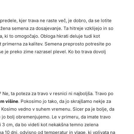
redele, kjer trava ne raste več, je dobro, da se lotite
žena semena za dosajevanje. Ta hitreje vzklijejo in so
a, ki to omogočajo. Obloga hkrati deluje tudi kot
t primerna za kalitev. Semena preprosto potresite po
 se je preko zime razrasel plevel. Ko bo trava dovolj
 Ne, ta poteza za travo v resnici ni najboljša. Travo po
m višine
. Pokosimo jo tako, da jo skrajšamo nekje za
. Kosimo vedno v suhem vremenu. Sicer pa je bolje, da
 jo bolj obremenjujemo. Le v primeru, da imate travo
oli 3 cm, da bo videti kot nekakšna temno zelena
 10 dni, odvisno od temperatur in vlage, ki vplivata na