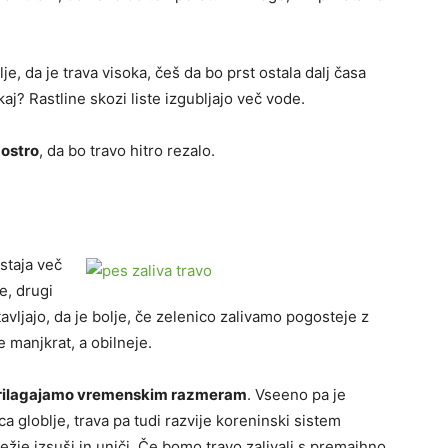
je, da je trava visoka, češ da bo prst ostala dalj časa
kaj? Rastline skozi liste izgubljajo več vode.
 ostro
, da bo travo hitro rezalo.
staja več
e, drugi
avljajo, da je bolje, če zelenico zalivamo pogosteje z
e manjkrat, a obilneje.
rilagajamo vremenskim razmeram
. Vseeno pa je
a globlje, trava pa tudi razvije koreninski sistem
težje izsuši in uniči. Če bomo travo zalivali s premajhno