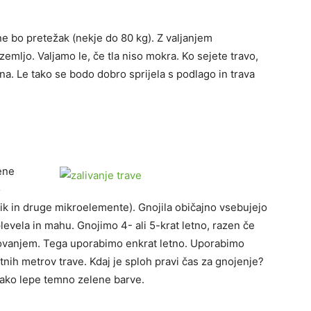
 ne bo pretežak (nekje do 80 kg). Z valjanjem
emljo. Valjamo le, če tla niso mokra. Ko sejete travo,
na. Le tako se bodo dobro sprijela s podlago in trava
ene
o
ušik in druge mikroelemente). Gnojila običajno vsebujejo
levela in mahu. Gnojimo 4- ali 5-krat letno, razen če
ovanjem. Tega uporabimo enkrat letno. Uporabimo
atnih metrov trave. Kdaj je sploh pravi čas za gnojenje?
 tako lepe temno zelene barve.