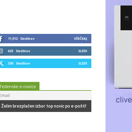
11,912
Sledilcev
VŠEČKAJ
625
Sledilcev
SLEDI
330
Sledilcev
SLEDI
Tedenske e-novice