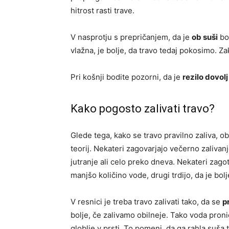
hitrost rasti trave.
V nasprotju s prepričanjem, da je
ob suši
bol
vlažna, je bolje, da travo tedaj pokosimo. Za
Pri košnji bodite pozorni, da je
rezilo dovolj
Kako pogosto zalivati travo?
Glede tega, kako se travo pravilno zaliva, ob
teorij. Nekateri zagovarjajo večerno zalivanj
jutranje ali celo preko dneva. Nekateri zagot
manjšo količino vode, drugi trdijo, da je bolj
V resnici je treba travo zalivati tako, da se
p
bolje, če zalivamo obilneje. Tako voda pronic
globlje v prsti. To pomeni, da ga rahla suša 