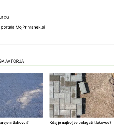
urca
portala MojPrihranek.si
EGA AVTORJA
arejeni tlakovci?
Kdaj je najboljše polagati tlakovce?