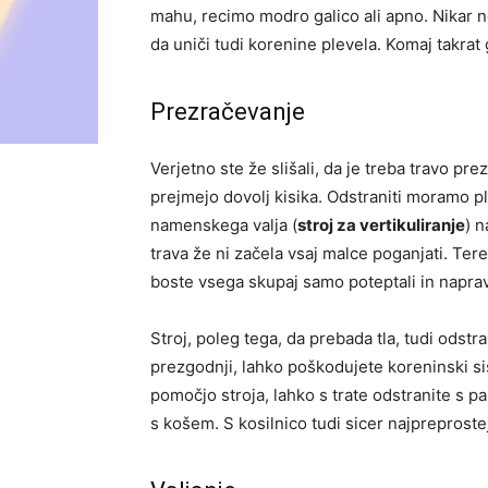
mahu, recimo modro galico ali apno. Nikar ne
da uniči tudi korenine plevela. Komaj takrat 
Prezračevanje
Verjetno ste že slišali, da je treba travo pr
prejmejo dovolj kisika. Odstraniti moramo pl
namenskega valja (
stroj za vertikuliranje
) n
trava že ni začela vsaj malce poganjati. Tere
boste vsega skupaj samo poteptali in naprav
Stroj, poleg tega, da prebada tla, tudi odstr
prezgodnji, lahko poškodujete koreninski sist
pomočjo stroja, lahko s trate odstranite s pa
s košem. S kosilnico tudi sicer najpreprostej