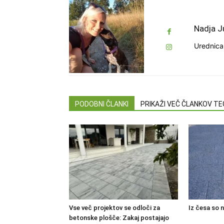
Nadja J
Urednica 
PODOBNI ČLANKI
PRIKAŽI VEČ ČLANKOV T
Vse več projektov se odloči za
Iz česa so n
betonske plošče: Zakaj postajajo