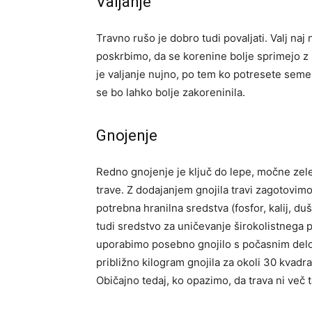
Valjanje
Travno rušo je dobro tudi povaljati. Valj naj
poskrbimo, da se korenine bolje sprimejo z z
je valjanje nujno, po tem ko potresete seme
se bo lahko bolje zakoreninila.
Gnojenje
Redno gnojenje je ključ do lepe, močne zel
trave. Z dodajanjem gnojila travi zagotovim
potrebna hranilna sredstva (fosfor, kalij, d
tudi sredstvo za uničevanje širokolistnega p
uporabimo posebno gnojilo s počasnim del
približno kilogram gnojila za okoli 30 kvadr
Običajno tedaj, ko opazimo, da trava ni več