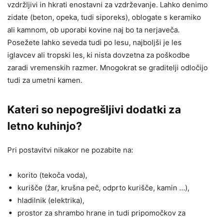
vzdržljivi in hkrati enostavni za vzdrževanje. Lahko denimo
zidate (beton, opeka, tudi siporeks), oblogate s keramiko
ali kamnom, ob uporabi kovine naj bo ta nerjaveča.
Posežete lahko seveda tudi po lesu, najboljši je les
iglavcev ali tropski les, ki nista dovzetna za poškodbe
zaradi vremenskih razmer. Mnogokrat se graditelji odločijo
tudi za umetni kamen.
Kateri so nepogrešljivi dodatki za
letno kuhinjo?
Pri postavitvi nikakor ne pozabite na:
korito (tekoča voda),
kurišče (žar, krušna peč, odprto kurišče, kamin …),
hladilnik (elektrika),
prostor za shrambo hrane in tudi pripomočkov za