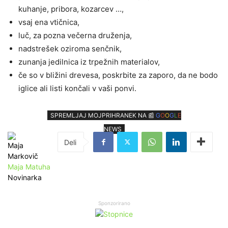
kuhanje, pribora, kozarcev …,
vsaj ena vtičnica,
luč, za pozna večerna druženja,
nadstrešek oziroma senčnik,
zunanja jedilnica iz trpežnih materialov,
če so v bližini drevesa, poskrbite za zaporo, da ne bodo
iglice ali listi končali v vaši ponvi.
SPREMLJAJ MOJPRIHRANEK NA 📰
G
O
O
G
L
E
NEWS
Maja Matuha
Novinarka
Sponzorirano