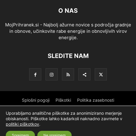
O NAS
MojPrihranek.si - Najbolj ažurne novice s področja gradnje
in obnove, učinkovite rabe energije in obnovljivih virov
energije.
SLEDITE NAM
Splošni pogoji
Piškotki
Politika zasebnosti
Oglaševanje
Partnerji
Sofinanciranje
Ekipa
Logotip
Uporabljamo analitične piškotke za anonimizirano merjenje
obiskanosti. Piškotke lahko kadarkoli naknadno zavrnete v
O podjetju
politiki piškotkov
.
Sprejmem
Ne sprejmem