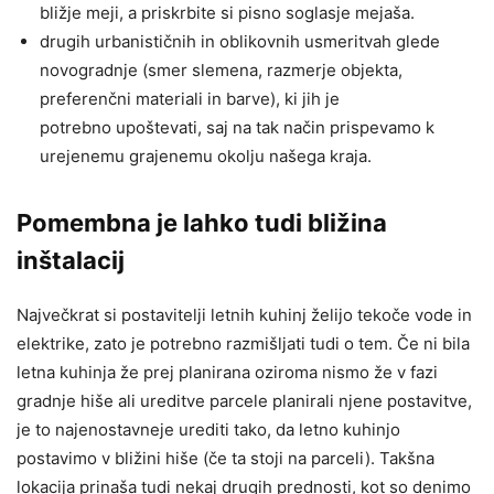
bližje meji, a priskrbite si pisno soglasje mejaša.
drugih urbanističnih in oblikovnih usmeritvah glede
novogradnje (smer slemena, razmerje objekta,
preferenčni materiali in barve), ki jih je
potrebno upoštevati, saj na tak način prispevamo k
urejenemu grajenemu okolju našega kraja.
Pomembna je lahko tudi bližina
inštalacij
Največkrat si postavitelji letnih kuhinj želijo tekoče vode in
elektrike, zato je potrebno razmišljati tudi o tem. Če ni bila
letna kuhinja že prej planirana oziroma nismo že v fazi
gradnje hiše ali ureditve parcele planirali njene postavitve,
je to najenostavneje urediti tako, da letno kuhinjo
postavimo v bližini hiše (če ta stoji na parceli). Takšna
lokacija prinaša tudi nekaj drugih prednosti, kot so denimo