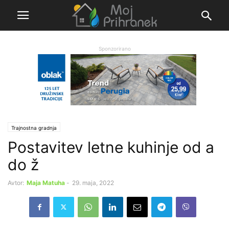
Sponzorirano
Trajnostna gradnja
Postavitev letne kuhinje od a
do ž
Avtor:
Maja Matuha
-
29. maja, 2022