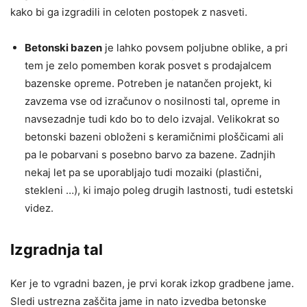
kako bi ga izgradili in celoten postopek z nasveti.
Betonski bazen
je lahko povsem poljubne oblike, a pri
tem je zelo pomemben korak posvet s prodajalcem
bazenske opreme. Potreben je natančen projekt, ki
zavzema vse od izračunov o nosilnosti tal, opreme in
navsezadnje tudi kdo bo to delo izvajal. Velikokrat so
betonski bazeni obloženi s keramičnimi ploščicami ali
pa le pobarvani s posebno barvo za bazene. Zadnjih
nekaj let pa se uporabljajo tudi mozaiki (plastični,
stekleni …), ki imajo poleg drugih lastnosti, tudi estetski
videz.
Izgradnja tal
Ker je to vgradni bazen, je prvi korak izkop gradbene jame.
Sledi ustrezna zaščita jame in nato izvedba betonske