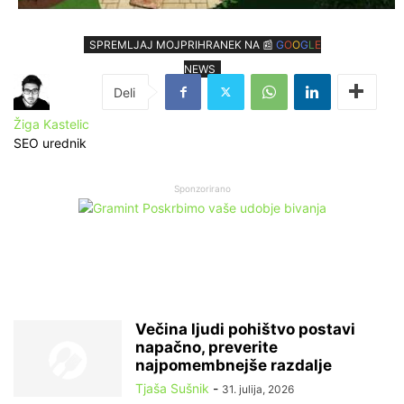
SPREMLJAJ MOJPRIHRANEK NA 📰
G
O
O
G
L
E
NEWS
Žiga Kastelic
SEO urednik
Sponzorirano
Večina ljudi pohištvo postavi
napačno, preverite
najpomembnejše razdalje
Tjaša Sušnik
-
31. julija, 2026