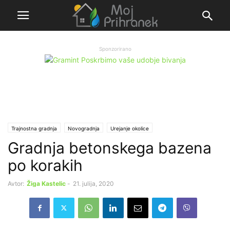
Sponzorirano
Trajnostna gradnja
Novogradnja
Urejanje okolice
Gradnja betonskega bazena
po korakih
Avtor:
Žiga Kastelic
-
21. julija, 2020