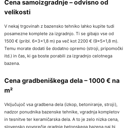
Cena samoizgradnje – odvisno od
velikosti
V nekaj trgovinah z bazensko tehniko lahko kupite tudi
posamezne komplete za izgradnjo. Ti se gibajo vse od
1500 € (pribl. 6x3x1,8 m) pa več kot 2200 € (9x5x1,8 m).
Temu morate dodati še dodatno opremo (stroji, pripomočki
itd.) in čas, ki ga boste porabili za izgradnjo celotnega
bazena.
Cena gradbeniškega dela – 1000 € na
m²
Vključujoč vsa gradbena dela (izkop, betoniranje, stroji),
nadzor ponudnika bazenske tehnike, vgradnja kompletov
in tesnitve ter keramičarska dela. A to je zelo nizka cena,
slovensko povprečje gradnje betonskega bazena naj bi