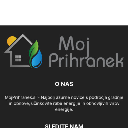
O NAS
MojPrihranek.si - Najbolj ažurne novice s področja gradnje
in obnove, učinkovite rabe energije in obnovljivih virov
energije.
SLEDITE NAM