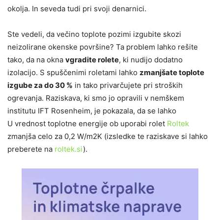
okolja. In seveda tudi pri svoji denarnici.
Ste vedeli, da večino toplote pozimi izgubite skozi
neizolirane okenske površine? Ta problem lahko rešite
tako, da na okna
vgradite rolete
, ki nudijo dodatno
izolacijo. S spuščenimi roletami lahko
zmanjšate toplote
izgube za do 30 %
in tako privarčujete pri stroških
ogrevanja. Raziskava, ki smo jo opravili v nemškem
institutu IFT Rosenheim, je pokazala, da se lahko
U vrednost toplotne energije ob uporabi rolet
Roltek
zmanjša celo za 0,2 W/m2K (izsledke te raziskave si lahko
preberete na
roltek.si
).