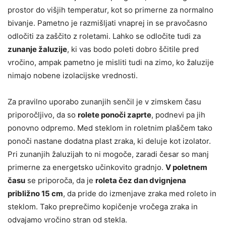
prostor do višjih temperatur, kot so primerne za normalno
bivanje. Pametno je razmišljati vnaprej in se pravočasno
odločiti za zaščito z roletami. Lahko se odločite tudi za
zunanje žaluzije
, ki vas bodo poleti dobro ščitile pred
vročino, ampak pametno je misliti tudi na zimo, ko žaluzije
nimajo nobene izolacijske vrednosti.
Za pravilno uporabo zunanjih senčil je v zimskem času
priporočljivo, da so
rolete ponoči zaprte
, podnevi pa jih
ponovno odpremo. Med steklom in roletnim plaščem tako
ponoči nastane dodatna plast zraka, ki deluje kot izolator.
Pri zunanjih žaluzijah to ni mogoče, zaradi česar so manj
primerne za energetsko učinkovito gradnjo.
V poletnem
času
se priporoča, da je
roleta čez dan dvignjena
približno 15 cm
, da pride do izmenjave zraka med roleto in
steklom. Tako preprečimo kopičenje vročega zraka in
odvajamo vročino stran od stekla.