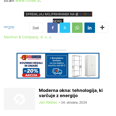
strani
www.roltek.si
.
SPREMLJAJ MOJPRIHRANEK NA 📰
G
O
O
G
L
E
NEWS
Nevtron & Company, d. o. o.
Sponzorirano
Moderna okna: tehnologija, ki
varčuje z energijo
Jan Nebec
-
24. oktobra, 2024