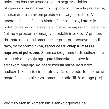
poletnem času se fasada objekta segreva, dokler je
obsijana s sončno energijo. Toplota, ki jo fasada prevzame,
z nekaj urnim zamikom preide v notranje prostore. V
nočnem času si želimo hladnejših prostorov, katere je
poleti potrebno ohlajevati s klimatskimi napravami, če si ne
želimo v prostorih komarjev in ostalih insektov. V primeru,
da imate na oknih komarnike se prostor enostavno hladi
tako, da odpremo okna, zaradi česar
vklop klimatske
naprave ni potreben
. S tem se izognemo tudi nadležnemu
hrupu ob delovanju agregata klimatske naprave in
stroškom hlajenja. Ko boste izkusili mirne noči brez
nadležnih komarjev in poletne večere ob odprtem oknu, si
boste želeli, da bi se za komarnike odločili že mnogo prej.
Več o roletah in komarnikih si lahko ogledate na