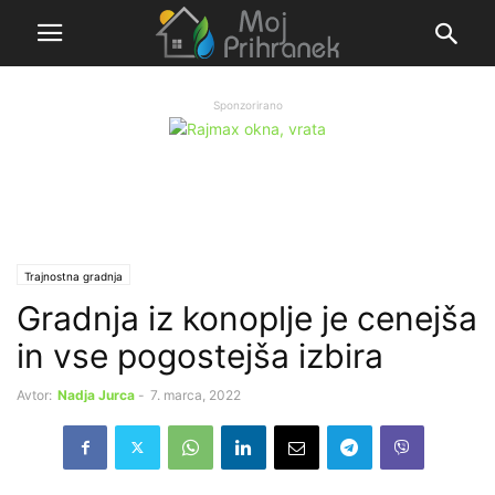
Sponzorirano
Trajnostna gradnja
Gradnja iz konoplje je cenejša
in vse pogostejša izbira
Avtor:
Nadja Jurca
-
7. marca, 2022