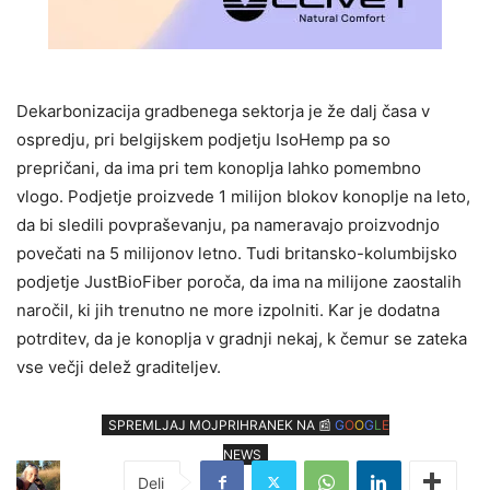
Dekarbonizacija gradbenega sektorja je že dalj časa v
ospredju, pri belgijskem podjetju IsoHemp pa so
prepričani, da ima pri tem konoplja lahko pomembno
vlogo. Podjetje proizvede 1 milijon blokov konoplje na leto,
da bi sledili povpraševanju, pa nameravajo proizvodnjo
povečati na 5 milijonov letno. Tudi britansko-kolumbijsko
podjetje JustBioFiber poroča, da ima na milijone zaostalih
naročil, ki jih trenutno ne more izpolniti. Kar je dodatna
potrditev, da je konoplja v gradnji nekaj, k čemur se zateka
vse večji delež graditeljev.
SPREMLJAJ MOJPRIHRANEK NA 📰
G
O
O
G
L
E
NEWS