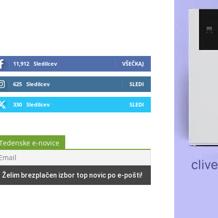
11,912
Sledilcev
VŠEČKAJ
625
Sledilcev
SLEDI
330
Sledilcev
SLEDI
Tedenske e-novice