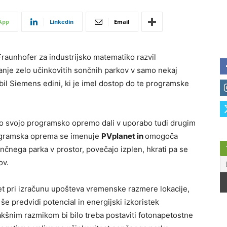
App
Linkedin
Email
Fraunhofer za industrijsko matematiko razvil
nje zelo učinkovitih sončnih parkov v samo nekaj
 bil Siemens edini, ki je imel dostop do te programske
o svojo programsko opremo dali v uporabo tudi drugim
ogramska oprema se imenuje
PVplanet
in
omogoča
nčnega parka v prostor, povečajo izplen, hkrati pa se
ov.
 pri izračunu upošteva vremenske razmere lokacije,
še predvidi potencial in energijski izkoristek
kšnim razmikom bi bilo treba postaviti fotonapetostne