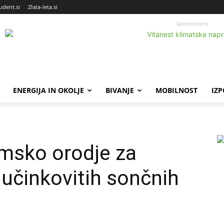
udent.si
Zlata-leta.si
Sponzorirano
ENERGIJA IN OKOLJE
BIVANJE
MOBILNOST
IZ
msko orodje za
 učinkovitih sončnih