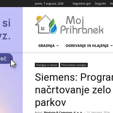
petek, 7 avgusta, 2026
Nagradne igre
Dogodki
St
GRADNJA
OGREVANJE IN HLAJENJE
Energija in okolje
Proizvodnja energije
Siemens: Progra
načrtovanje zelo
parkov
Avtor:
Nevtron & Company, d. o. o.
-
21. januarja, 2014