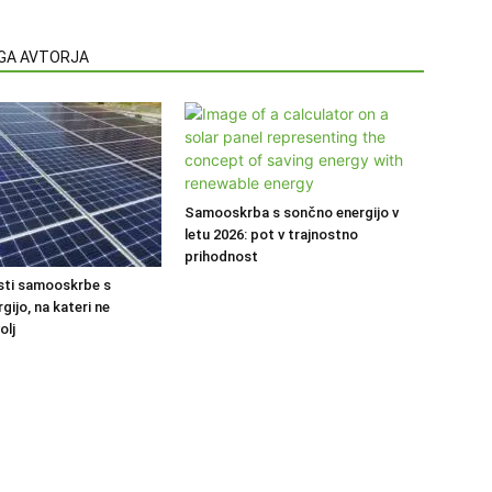
EGA AVTORJA
Samooskrba s sončno energijo v
letu 2026: pot v trajnostno
prihodnost
sti samooskrbe s
ijo, na kateri ne
olj