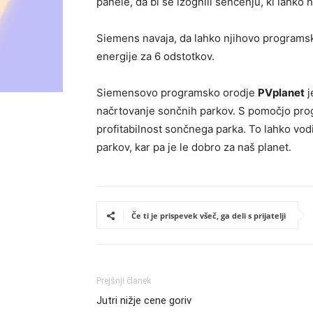
panele, da bi se izognili senčenju, ki lahko
Siemens navaja, da lahko njihovo programsk
energije za 6 odstotkov.
Siemensovo programsko orodje
PVplanet
j
načrtovanje sončnih parkov. S pomočjo prog
profitabilnost sončnega parka. To lahko vodi
parkov, kar pa je le dobro za naš planet.
Če ti je prispevek všeč, ga deli s prijatelji
Prejšnji članek
Jutri nižje cene goriv