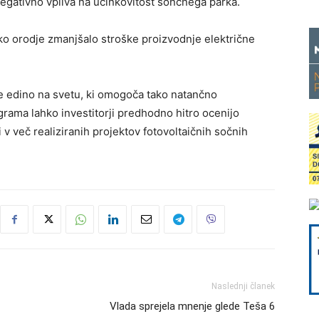
 negativno vpliva na učinkovitost sončnega parka.
o orodje zmanjšalo stroške proizvodnje električne
e edino na svetu, ki omogoča tako natančno
rama lahko investitorji predhodno hitro ocenijo
 v več realiziranih projektov fotovoltaičnih sočnih
Naslednji članek
Vlada sprejela mnenje glede Teša 6