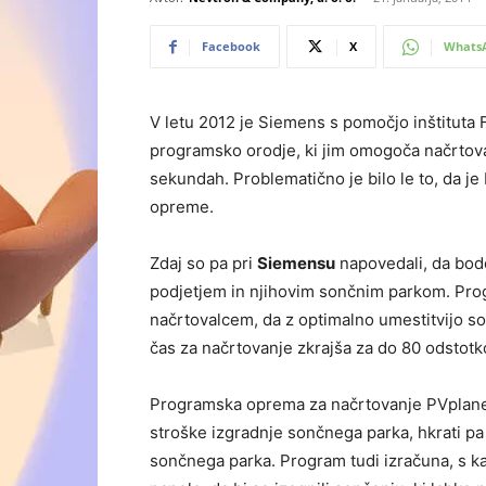
Facebook
X
Whats
V letu 2012 je Siemens s pomočjo inštituta 
programsko orodje, ki jim omogoča načrtova
sekundah. Problematično je bilo le to, da je
opreme.
Zdaj so pa pri
Siemensu
napovedali, da bod
podjetjem in njihovim sončnim parkom. Pr
načrtovalcem, da z optimalno umestitvijo so
čas za načrtovanje zkrajša za do 80 odstotk
Programska oprema za načrtovanje PVplanet
stroške izgradnje sončnega parka, hkrati pa 
sončnega parka. Program tudi izračuna, s ka