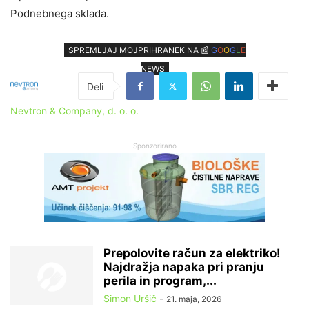
Podnebnega sklada.
SPREMLJAJ MOJPRIHRANEK NA 📰
G
O
O
G
L
E
NEWS
Nevtron & Company, d. o. o.
Sponzorirano
Prepolovite račun za elektriko!
Najdražja napaka pri pranju
perila in program,...
Simon Uršič
-
21. maja, 2026