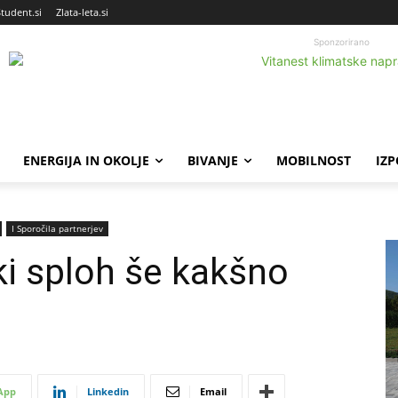
Student.si
Zlata-leta.si
Sponzorirano
ENERGIJA IN OKOLJE
BIVANJE
MOBILNOST
IZ
Ι Sporočila partnerjev
ki sploh še kakšno
App
Linkedin
Email