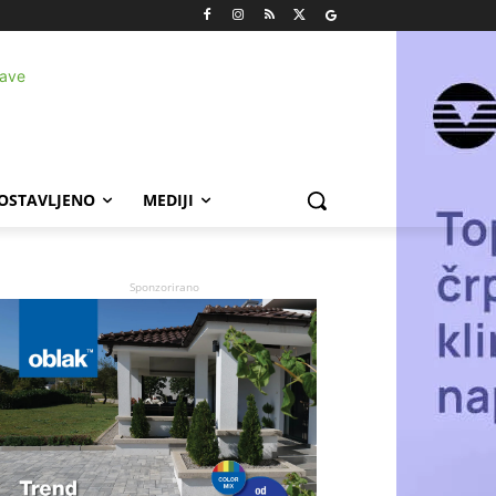
POSTAVLJENO
MEDIJI
Sponzorirano