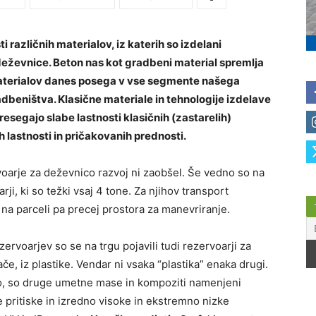
 različnih materialov, iz katerih so izdelani
 deževnice. Beton nas kot gradbeni material spremlja
 materialov danes posega v vse segmente našega
adbeništva. Klasične materiale in tehnologije izdelave
resegajo slabe lastnosti klasičnih (zastarelih)
h lastnosti in pričakovanih prednosti.
rvoarje za deževnico razvoj ni zaobšel. Še vedno so na
ji, ki so težki vsaj 4 tone. Za njihov transport
 na parceli pa precej prostora za manevriranje.
zervoarjev so se na trgu pojavili tudi rezervoarji za
če, iz plastike. Vendar ni vsaka “plastika” enaka drugi.
o, so druge umetne mase in kompoziti namenjeni
 pritiske in izredno visoke in ekstremno nizke