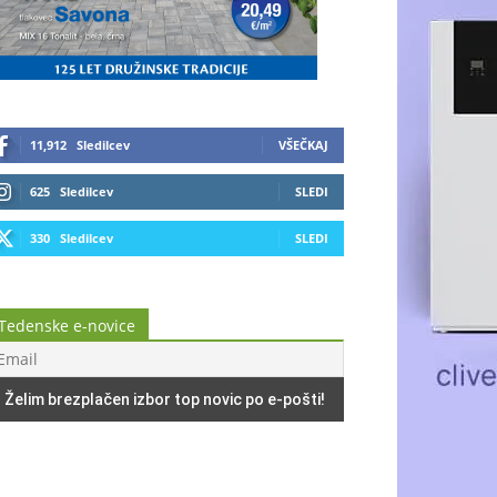
11,912
Sledilcev
VŠEČKAJ
625
Sledilcev
SLEDI
330
Sledilcev
SLEDI
Tedenske e-novice