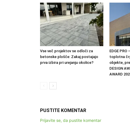
Vse več projektov se odloči za
EDGE PRO –
betonske plošče: Zakaj postajajo
toplotna čr
prva izbira pri urejanju okolice?
objekte, pr
DESIGN AW
AWARD 202
PUSTITE KOMENTAR
Prijavite se, da pustite komentar