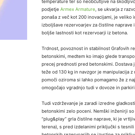
temperature ter so neobčutljive na škodljivo
podjetje
Armex Armature
, se ukvarja z razv
ponaša z več kot 200 inovacijami, je veliko 
izboljšave rezervoarjev za čistilne naprave 
boljše lastnosti kot rezervoarji iz betona.
Trdnost, povoznost in stabilnost Grafovih rez
betonskimi, medtem ko imajo glede transporta
precej prednosti pred betonskimi. Dostava 
teže od 130 kg in navzgor je manipulacija z n
pomoči oziroma si lahko pomagamo že z najm
omogočajo vgradnjo tudi v dovoze in parkiriš
Tudi vzdrževanje je zaradi izredne gladkosti
betonskimi zelo poceni. Nemški inženirji so 
“plug&play” grla čistilne naprave, ki je vrtlj
terena), s pred izdelanimi priključki s tesnil
betonskih rezervoarjih se izvrtine za priklju