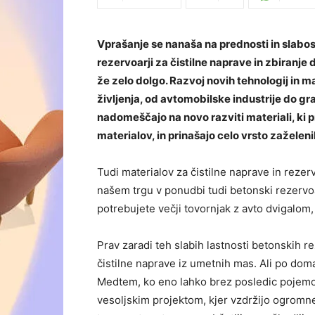
Vprašanje se nanaša na prednosti in slabosti
rezervoarji za čistilne naprave in zbiranje
že zelo dolgo. Razvoj novih tehnologij in
življenja, od avtomobilske industrije do gr
nadomeščajo na novo razviti materiali, ki p
materialov, in prinašajo celo vrsto zaželeni
Tudi materialov za čistilne naprave in reze
našem trgu v ponudbi tudi betonski rezervoar
potrebujete večji tovornjak z avto dvigalom,
Prav zaradi teh slabih lastnosti betonskih re
čistilne naprave iz umetnih mas. Ali po doma
Medtem, ko eno lahko brez posledic pojem
vesoljskim projektom, kjer vzdržijo ogromne