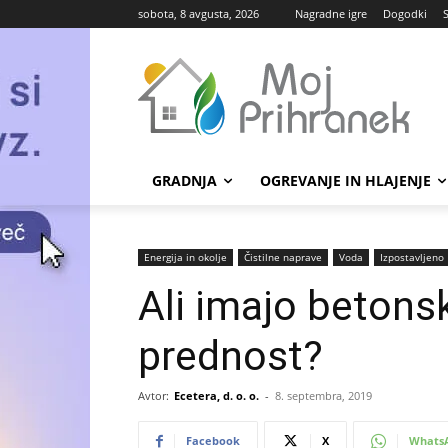
sobota, 8 avgusta, 2026
Nagradne igre
Dogodki
GRADNJA
OGREVANJE IN HLAJENJE
Energija in okolje
Čistilne naprave
Voda
Izpostavljeno
Ali imajo betons
prednost?
Avtor:
Ecetera, d. o. o.
-
8. septembra, 2019
Facebook
X
Whats