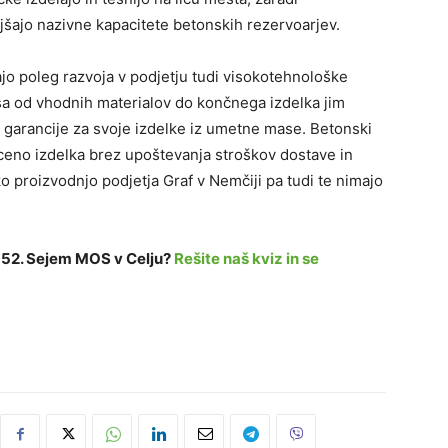
jšajo nazivne kapacitete betonskih rezervoarjev.
ajo poleg razvoja v podjetju tudi visokotehnološke
sa od vhodnih materialov do končnega izdelka jim
 garancije za svoje izdelke iz umetne mase. Betonski
o ceno izdelka brez upoštevanja stroškov dostave in
o proizvodnjo podjetja Graf v Nemčiji pa tudi te nimajo
i 52. Sejem MOS v Celju?
Rešite naš kviz in se