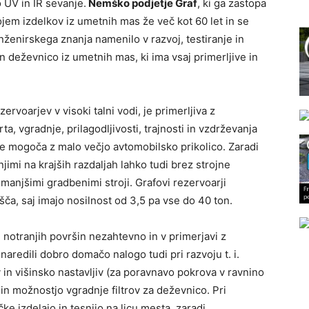
 UV in IR sevanje.
Nemško podjetje Graf
, ki ga zastopa
ojem izdelkov iz umetnih mas že več kot 60 let in se
inženirskega znanja namenilo v razvoj, testiranje in
in deževnico iz umetnih mas, ki ima vsaj primerljive in
ervoarjev v visoki talni vodi, je primerljiva z
, vgradnje, prilagodljivosti, trajnosti in vzdrževanja
je mogoča z malo večjo avtomobilsko prikolico. Zaradi
jimi na krajših razdaljah lahko tudi brez strojne
anjšimi gradbenimi stroji. Grafovi rezervoarji
ča, saj imajo nosilnost od 3,5 pa vse do 40 ton.
 notranjih površin nezahtevno in v primerjavi z
naredili dobro domačo nalogo tudi pri razvoju t. i.
iv in višinsko nastavljiv (za poravnavo pokrova v ravnino
i in možnostjo vgradnje filtrov za deževnico. Pri
čke izdelajo in tesnijo na licu mesta, zaradi