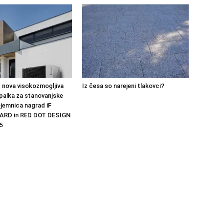
 nova visokozmogljiva
Iz česa so narejeni tlakovci?
palka za stanovanjske
ejemnica nagrad iF
ARD in RED DOT DESIGN
5