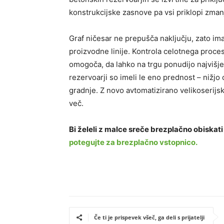
konstrukcijske zasnove pa vsi priklopi zman
Graf ničesar ne prepušča naključju, zato im
proizvodne linije. Kontrola celotnega proce
omogoča, da lahko na trgu ponudijo najvišje
rezervoarji so imeli le eno prednost – nižj
gradnje. Z novo avtomatizirano velikoserijsk
več.
Bi želeli z malce sreče brezplačno obiskat
potegujte za brezplačno vstopnico.
Če ti je prispevek všeč, ga deli s prijatelji