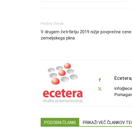
Prejšnji članek
V drugem četrtletju 2019 nižje povprečne cene
zemeljskega plina
Ecetera,
info@ece
Pomagamo
PODOBNI ČLANKI
PRIKAŽI VEČ ČLANKOV T