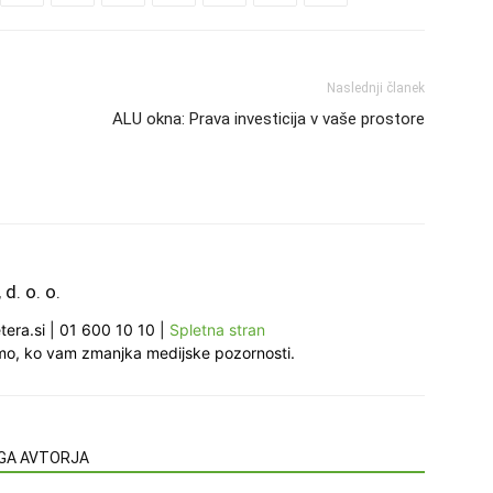
Naslednji članek
ALU okna: Prava investicija v vaše prostore
 d. o. o.
tera.si
|
01 600 10 10
|
Spletna stran
, ko vam zmanjka medijske pozornosti.
EGA AVTORJA