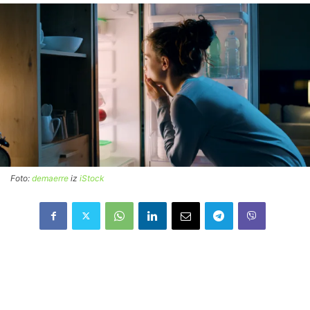
Foto:
demaerre
iz
iStock