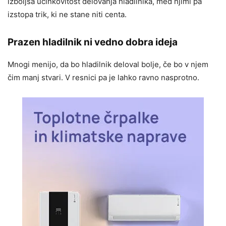
izboljša učinkovitost delovanja hladilnika, med njimi pa
izstopa trik, ki ne stane niti centa.
Prazen hladilnik ni vedno dobra ideja
Mnogi menijo, da bo hladilnik deloval bolje, če bo v njem
čim manj stvari. V resnici pa je lahko ravno nasprotno.