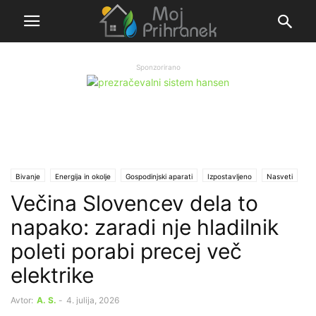
Sponzorirano
Bivanje
Energija in okolje
Gospodinjski aparati
Izpostavljeno
Nasveti
Večina Slovencev dela to
Ogrevanje in hlajenje
Zanimivosti
napako: zaradi nje hladilnik
poleti porabi precej več
elektrike
Avtor:
A. S.
-
4. julija, 2026