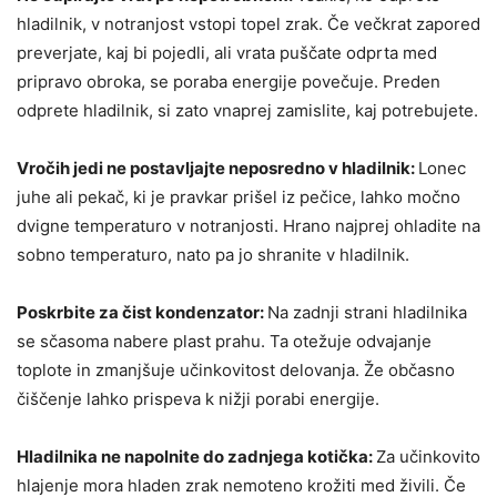
hladilnik, v notranjost vstopi topel zrak. Če večkrat zapored
preverjate, kaj bi pojedli, ali vrata puščate odprta med
pripravo obroka, se poraba energije povečuje. Preden
odprete hladilnik, si zato vnaprej zamislite, kaj potrebujete.
Vročih jedi ne postavljajte neposredno v hladilnik:
Lonec
juhe ali pekač, ki je pravkar prišel iz pečice, lahko močno
dvigne temperaturo v notranjosti. Hrano najprej ohladite na
sobno temperaturo, nato pa jo shranite v hladilnik.
Poskrbite za čist kondenzator:
Na zadnji strani hladilnika
se sčasoma nabere plast prahu. Ta otežuje odvajanje
toplote in zmanjšuje učinkovitost delovanja. Že občasno
čiščenje lahko prispeva k nižji porabi energije.
Hladilnika ne napolnite do zadnjega kotička:
Za učinkovito
hlajenje mora hladen zrak nemoteno krožiti med živili. Če