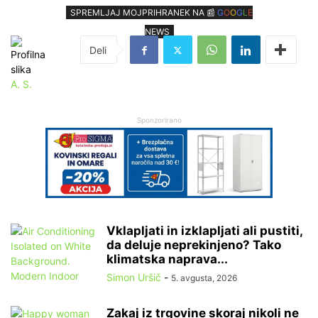
SPREMLJAJ MOJPRIHRANEK NA 📰
G
O
O
G
L
E
NEWS
A. S.
Sponzorirano
Vklapljati in izklapljati ali pustiti,
da deluje neprekinjeno? Tako
klimatska naprava...
Simon Uršič
-
5. avgusta, 2026
Zakaj iz trgovine skoraj nikoli ne