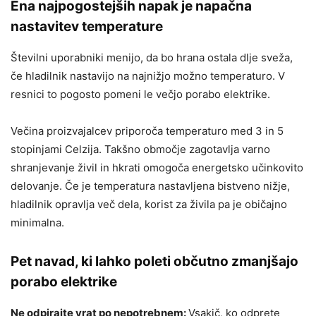
Ena najpogostejših napak je napačna
nastavitev temperature
Številni uporabniki menijo, da bo hrana ostala dlje sveža,
če hladilnik nastavijo na najnižjo možno temperaturo. V
resnici to pogosto pomeni le večjo porabo elektrike.
Večina proizvajalcev priporoča temperaturo med 3 in 5
stopinjami Celzija. Takšno območje zagotavlja varno
shranjevanje živil in hkrati omogoča energetsko učinkovito
delovanje. Če je temperatura nastavljena bistveno nižje,
hladilnik opravlja več dela, korist za živila pa je običajno
minimalna.
Pet navad, ki lahko poleti občutno zmanjšajo
porabo elektrike
Ne odpirajte vrat po nepotrebnem:
Vsakič, ko odprete