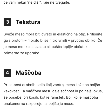
če vam nekaj “ne diši”, raje ne tvegajte.
Tekstura
3
Sveže meso mora biti čvrsto in elastično na otip. Pritisnite
ga s prstom – moralo bi se hitro vrniti v prvotno obliko. Če
je meso mehko, sluzasto ali pušča lepljiv občutek, ni
primerno za uporabo.
Maščoba
4
Prisotnost drobnih belih linij znotraj mesa kaže na boljšo
kakovost. Ta maščoba mesu daje sočnost in polnejši okus,
še posebej pri kosih, kot je ramstek. Bolj ko je maščoba
enakomerno razporejena, boljše je meso.