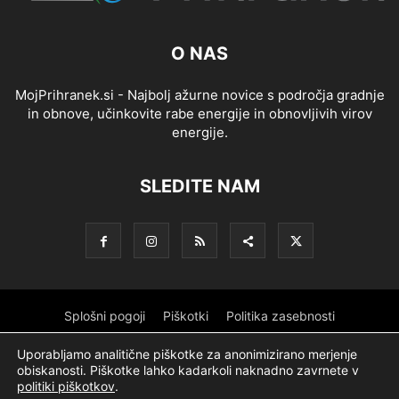
O NAS
MojPrihranek.si - Najbolj ažurne novice s področja gradnje
in obnove, učinkovite rabe energije in obnovljivih virov
energije.
SLEDITE NAM
Splošni pogoji
Piškotki
Politika zasebnosti
Oglaševanje
Partnerji
Sofinanciranje
Ekipa
Logotip
Uporabljamo analitične piškotke za anonimizirano merjenje
obiskanosti. Piškotke lahko kadarkoli naknadno zavrnete v
O podjetju
politiki piškotkov
.