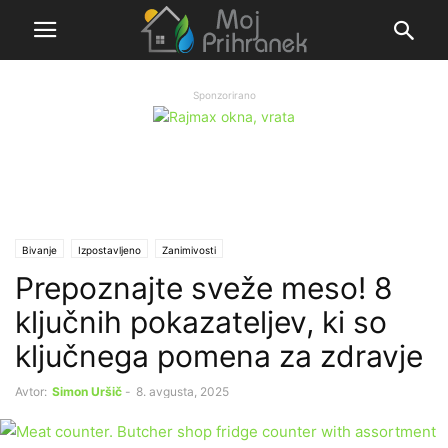
Sponzorirano
Bivanje
Izpostavljeno
Zanimivosti
Prepoznajte sveže meso! 8
ključnih pokazateljev, ki so
ključnega pomena za zdravje
Avtor:
Simon Uršič
-
8. avgusta, 2025