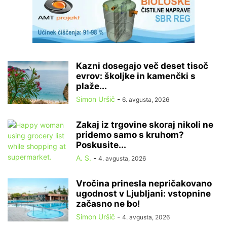
Kazni dosegajo več deset tisoč
evrov: školjke in kamenčki s
plaže...
Simon Uršič
-
6. avgusta, 2026
Zakaj iz trgovine skoraj nikoli ne
pridemo samo s kruhom?
Poskusite...
A. S.
-
4. avgusta, 2026
Vročina prinesla nepričakovano
ugodnost v Ljubljani: vstopnine
začasno ne bo!
Simon Uršič
-
4. avgusta, 2026